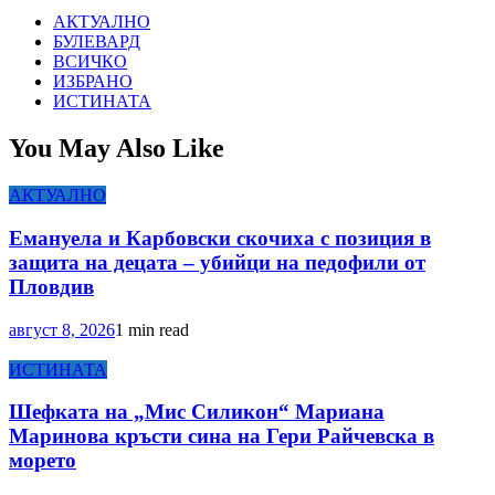
АКТУАЛНО
БУЛЕВАРД
ВСИЧКО
ИЗБРАНО
ИСТИНАТА
You May Also Like
АКТУАЛНО
Емануела и Карбовски скочиха с позиция в
защита на децата – убийци на педофили от
Пловдив
август 8, 2026
1 min read
ИСТИНАТА
Шефката на „Мис Силикон“ Мариана
Маринова кръсти сина на Гери Райчевска в
морето