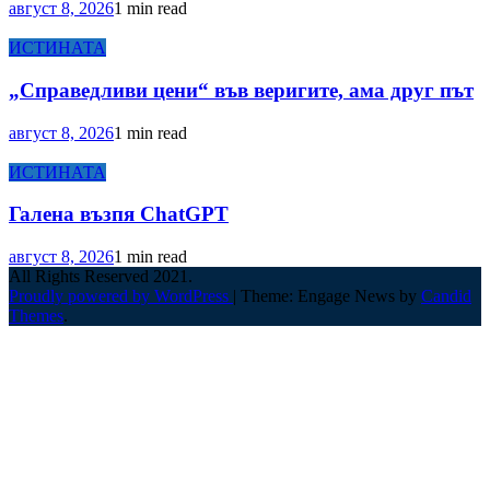
август 8, 2026
1 min read
ИСТИНАТА
„Справедливи цени“ във веригите, ама друг път
август 8, 2026
1 min read
ИСТИНАТА
Галена възпя ChatGPT
август 8, 2026
1 min read
All Rights Reserved 2021.
Proudly powered by WordPress
|
Theme: Engage News by
Candid
Themes
.