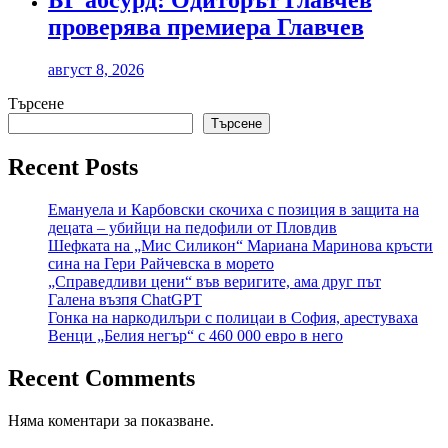
БГ абсурд: Одиторът Главчев
проверява премиера Главчев
август 8, 2026
Търсене
Търсене
Recent Posts
Емануела и Карбовски скочиха с позиция в защита на
децата – убийци на педофили от Пловдив
Шефката на „Мис Силикон“ Мариана Маринова кръсти
сина на Гери Райчевска в морето
„Справедливи цени“ във веригите, ама друг път
Галена възпя ChatGPT
Гонка на наркодилъри с полицаи в София, арестуваха
Венци „Белия негър“ с 460 000 евро в него
Recent Comments
Няма коментари за показване.