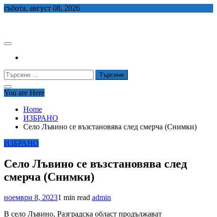
Skip
събота, август 08, 2026
to
СЕДЕМ БГ
content
Търсене
за:
You are Here
Home
ИЗБРАНО
Село Лъвино се възстановява след смерча (Снимки)
ИЗБРАНО
Село Лъвино се възстановява след
смерча (Снимки)
ноември 8, 2023
1 min read
admin
В село Лъвино, Разградска област продължават