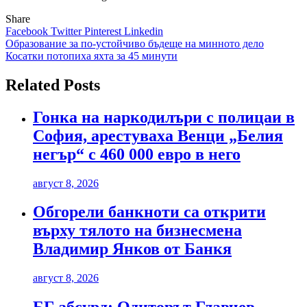
Share
Facebook
Twitter
Pinterest
Linkedin
Навигация
Образование за по-устойчиво бъдеще на минното дело
Косатки потопиха яхта за 45 минути
Related Posts
Гонка на наркодилъри с полицаи в
София, арестуваха Венци „Белия
негър“ с 460 000 евро в него
август 8, 2026
Обгорели банкноти са открити
върху тялото на бизнесмена
Владимир Янков от Банкя
август 8, 2026