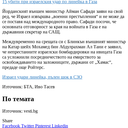
15 убити при израелския удар по линейка в Газа
Йорданският външен министър Айман Сафади заяви на свой
ред, че Израел извършва „военни престъпления“ и не може да
се поставя над международното право. Сафади посочи, че
основната отговорност за края на войната в Газа е на
държавния секретар на САЩ.
Междувременно на срещата си с Блинкън външният министър
на Катар шейх Мохамед бин Абдулрахман Ал Тани е заявил,
че непрестанните израелски бомбардировки на ивицата Газа
са усложнили посредничеството на емирството за
освобождаването на заложниците, държани от „Хамас“,
предаде още Ройтерс.
Израел удари линейка, пълен шок в СЗО
Източник:
БТА, Иво Тасев
По темата
Източник: vesti.bg
Share
Facebook
Twitter
Pinterest
Linkedin