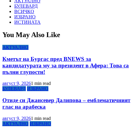
АКТУАЛНО
БУЛЕВАРД
ВСИЧКО
ИЗБРАНО
ИСТИНАТА
You May Also Like
АКТУАЛНО
Кметът на Бургас пред BNEWS за
кандидатурата му за президент в Афера: Това са
пълни глупости!
август 9, 2026
1 min read
БУЛЕВАРД
ИЗБРАНО
Отиде си Джансевер Далипова – емблематичният
глас на арабеска
август 9, 2026
1 min read
АКТУАЛНО
ИЗБРАНО