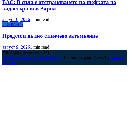
ВАС: В сила е отстраняването на шефката на
кадастъра във Варна
август 9, 2026
1 min read
ИЗБРАНО
Предстои пълно слънчево затъмнение
август 9, 2026
1 min read
All Rights Reserved 2021.
Proudly powered by WordPress
|
Theme: Engage News by
Candid
Themes
.