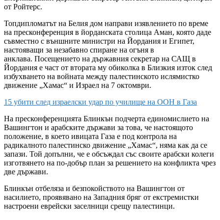
от Ройтерс.
Топдипломатът на Белия дом направи изявлението по време
на пресконференция в йорданската столица Аман, която даде
съвместно с външните министри на Йордания и Египет,
настояващи за незабавно спиране на огъня в
анклава. Посещението на държавния секретар на САЩ в
Йордания е част от втората му обиколка в Близкия изток след
избухването на войната между палестинското ислямистко
движение „Хамас“ и Израел на 7 октомври.
15 убити след израелски удар по училище на ООН в Газа
На пресконференцията Блинкън подчерта единомислието на
Вашингтон и арабските държави за това, че настоящото
положение, в което ивицата Газа е под контрола на
радикалното палестинско движение „Хамас“, няма как да се
запази. Той допълни, че е обсъждал със своите арабски колеги
изготвянето на по-добър план за решението на конфликта чрез
две държави.
Блинкън отбеляза и безпокойството на Вашингтон от
насилието, проявявано на Западния бряг от екстремистки
настроени еврейски заселници срещу палестинци.