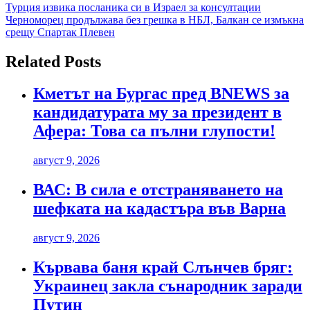
Навигация
Турция извика посланика си в Израел за консултации
Черноморец продължава без грешка в НБЛ, Балкан се измъкна
срещу Спартак Плевен
Related Posts
Кметът на Бургас пред BNEWS за
кандидатурата му за президент в
Афера: Това са пълни глупости!
август 9, 2026
ВАС: В сила е отстраняването на
шефката на кадастъра във Варна
август 9, 2026
Кървава баня край Слънчев бряг:
Украинец закла сънародник заради
Путин