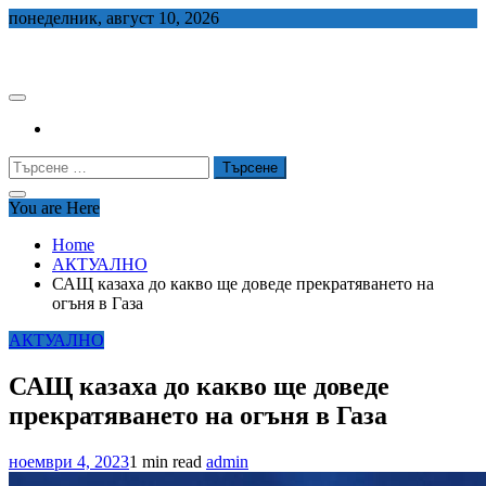
Skip
понеделник, август 10, 2026
to
СЕДЕМ БГ
content
Търсене
за:
You are Here
Home
АКТУАЛНО
САЩ казаха до какво ще доведе прекратяването на
огъня в Газа
АКТУАЛНО
САЩ казаха до какво ще доведе
прекратяването на огъня в Газа
ноември 4, 2023
1 min read
admin