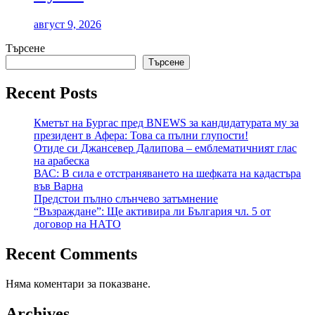
август 9, 2026
Търсене
Търсене
Recent Posts
Кметът на Бургас пред BNEWS за кандидатурата му за
президент в Афера: Това са пълни глупости!
Отиде си Джансевер Далипова – емблематичният глас
на арабеска
ВАС: В сила е отстраняването на шефката на кадастъра
във Варна
Предстои пълно слънчево затъмнение
“Възраждане”: Ще активира ли България чл. 5 от
договор на НАТО
Recent Comments
Няма коментари за показване.
Archives