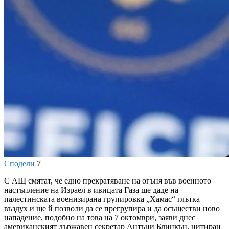
Сподели
7
С
АЩ смятат, че едно прекратяване на огъня във военното
настъпление на Израел в ивицата Газа ще даде на
палестинската военизирана групировка „Хамас“ глътка
въздух и ще й позволи да се прегрупира и да осъществи ново
нападение, подобно на това на 7 октомври, заяви днес
американският държавен секретар Антъни Блинкън, цитиран