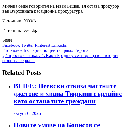
Милева беше говорител на Иван Гешев. Тя остава прокурор
във Върховната касационна прокуратура.
Източник:
NOVA
Източник: vesti.bg
Share
Facebook
Twitter
Pinterest
Linkedin
Навигация
Ето къде е България по цени спрямо Европа
„И просто ей така…“: Кари Брадшоу се завръща във втория
сезон на сериала
Related Posts
BLIFE: Пеевски отказа частните
джетове и хвана Тюркиш еърлайнс
като останалите граждани
август 6, 2026
Новите умове на Борисов се