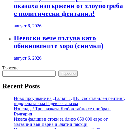
оказаха изпържени от злоупотреба
с политически фентанил!
август 6, 2026
Пеевски вече пътува като
обикновените хора (снимки)
август 6, 2026
Търсене
Търсене
Recent Posts
Ново проучване на „Галъп“: ДПС със стабилен рейтинг,
подкрепата към Радев се запазва
Изненада! Тризначката Любов тайно се прибра в
България
Иззеха фалшиви стоки за близо 650 000 евро от
магазини във Варна и Златни пясъци