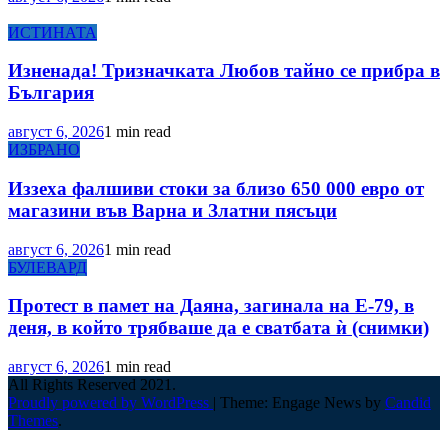
ИСТИНАТА
Изненада! Тризначката Любов тайно се прибра в
България
август 6, 2026
1 min read
ИЗБРАНО
Иззеха фалшиви стоки за близо 650 000 евро от
магазини във Варна и Златни пясъци
август 6, 2026
1 min read
БУЛЕВАРД
Протест в памет на Даяна, загинала на Е-79, в
деня, в който трябваше да е сватбата ѝ (снимки)
август 6, 2026
1 min read
All Rights Reserved 2021.
Proudly powered by WordPress
|
Theme: Engage News by
Candid
Themes
.