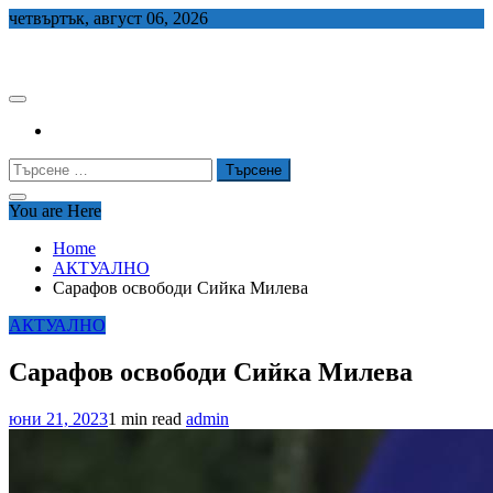
Skip
четвъртък, август 06, 2026
to
СЕДЕМ БГ
content
Търсене
за:
You are Here
Home
АКТУАЛНО
Сарафов освободи Сийка Милева
АКТУАЛНО
Сарафов освободи Сийка Милева
юни 21, 2023
1 min read
admin