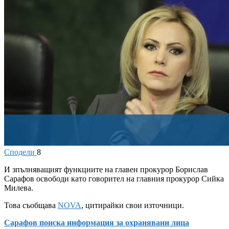
Сподели
8
И
зпълняващият функциите на главен прокурор Борислав
Сарафов освободи като говорител на главния прокурор Сийка
Милева.
Това съобщава
NOVA
, цитирайки свои източници.
Сарафов поиска информация за охранявани лица