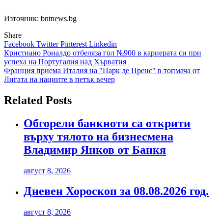
Източник: bntnews.bg
Share
Facebook
Twitter
Pinterest
Linkedin
Навигация
Кристиано Роналдо отбеляза гол №900 в кариерата си при
успеха на Португалия над Хърватия
Франция приема Италия на "Парк де Пренс" в топмача от
Лигата на нациите в петък вечер
Related Posts
Обгорели банкноти са открити
върху тялото на бизнесмена
Владимир Янков от Банкя
август 8, 2026
Дневен Хороскоп за 08.08.2026 год.
август 8, 2026