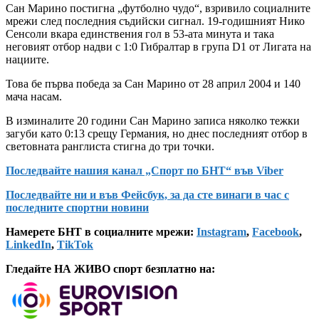
Сан Марино постигна „футболно чудо“, взривило социалните
мрежи след последния съдийски сигнал. 19-годишният Нико
Сенсоли вкара единствения гол в 53-ата минута и така
неговият отбор надви с 1:0 Гибралтар в група D1 от Лигата на
нациите.
Това бе първа победа за Сан Марино от 28 април 2004 и 140
мача насам.
В изминалите 20 години Сан Марино записа няколко тежки
загуби като 0:13 срещу Германия, но днес последният отбор в
световната ранглиста стигна до три точки.
Последвайте нашия канал „Спорт по БНТ“ във Viber
Последвайте ни и във Фейсбук, за да сте винаги в час с
последните спортни новини
Намерете БНТ в социалните мрежи:
Instagram
,
Facebook
,
LinkedIn
,
TikTok
Гледайте НА ЖИВО спорт безплатно на: