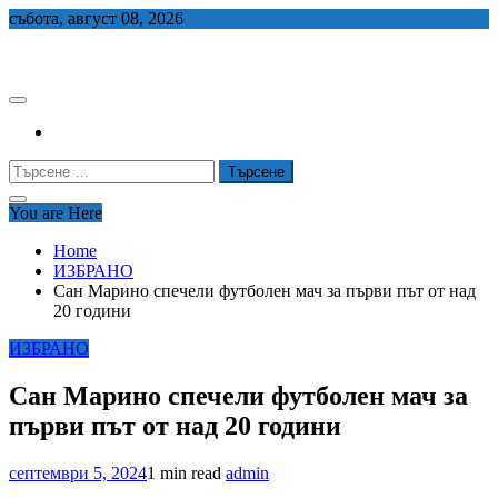
Skip
събота, август 08, 2026
to
СЕДЕМ БГ
content
Търсене
за:
You are Here
Home
ИЗБРАНО
Сан Марино спечели футболен мач за първи път от над
20 години
ИЗБРАНО
Сан Марино спечели футболен мач за
първи път от над 20 години
септември 5, 2024
1 min read
admin