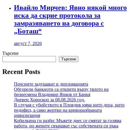
Ивайло Мирчев: Явно някой много
иска да скрие протокола за
замразяването на договора с
„Боташ“
август 7, 2026
Търсене
Търсене
Recent Posts
Пенсиите задушават и дипломацията
Обгорели банкноти са открити върху тялото на
бизнесмена Владимир Янков от Банкя
Дневен Хороскоп за 08.08.2026 год.
В случая с убийството в Пловдив няма нито деца, нито
педофил, а само жертви на криворазбраната
цивилизация
Кобилкина ги разби: Мъжете днес се смятат за голяма
работа, но жените свършват със собствената си ръка