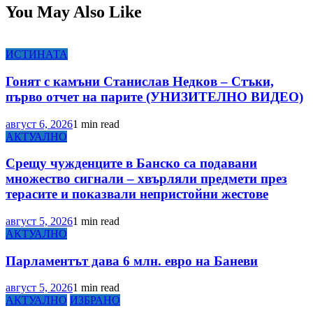
You May Also Like
ИСТИНАТА
Гонят с камъни Станислав Недков – Стъки,
първо отчет на парите (УНИЗИТЕЛНО ВИДЕО)
август 6, 2026
1 min read
АКТУАЛНО
Срещу чужденците в Банско са подавани
множество сигнали – хвърляли предмети през
терасите и показвали непристойни жестове
август 5, 2026
1 min read
АКТУАЛНО
Парламентът дава 6 млн. евро на Баневи
август 5, 2026
1 min read
АКТУАЛНО
ИЗБРАНО