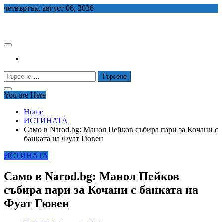
Skip
четвъртък, август 06, 2026
to
СЕДЕМ БГ
content
Търсене
за:
You are Here
Home
ИСТИНАТА
Само в Narod.bg: Манол Пейков събира пари за Кочани с
банката на Фуат Гювен
ИСТИНАТА
Само в Narod.bg: Манол Пейков
събира пари за Кочани с банката на
Фуат Гювен