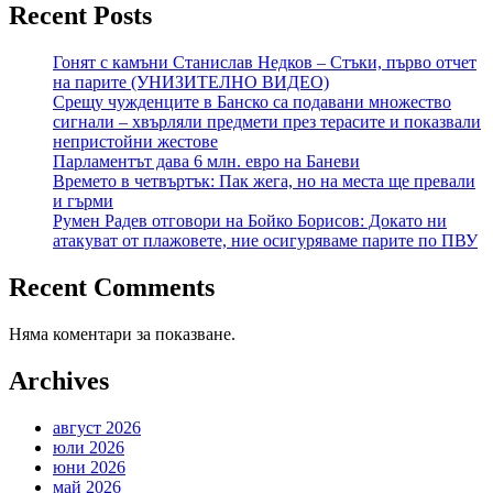
Recent Posts
Гонят с камъни Станислав Недков – Стъки, първо отчет
на парите (УНИЗИТЕЛНО ВИДЕО)
Срещу чужденците в Банско са подавани множество
сигнали – хвърляли предмети през терасите и показвали
непристойни жестове
Парламентът дава 6 млн. евро на Баневи
Времето в четвъртък: Пак жега, но на места ще превали
и гърми
Румен Радев отговори на Бойко Борисов: Докато ни
атакуват от плажовете, ние осигуряваме парите по ПВУ
Recent Comments
Няма коментари за показване.
Archives
август 2026
юли 2026
юни 2026
май 2026