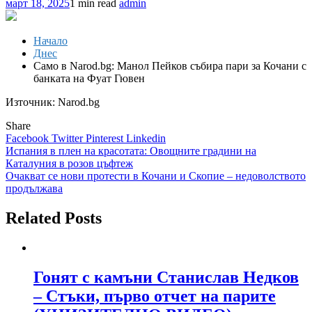
март 18, 2025
1 min read
admin
Начало
Днес
Само в Narod.bg: Манол Пейков събира пари за Кочани с
банката на Фуат Гювен
Източник: Narod.bg
Share
Facebook
Twitter
Pinterest
Linkedin
Навигация
Испания в плен на красотата: Овощните градини на
Каталуния в розов цъфтеж
Очакват се нови протести в Кочани и Скопие – недоволството
продължава
Related Posts
Гонят с камъни Станислав Недков
– Стъки, първо отчет на парите