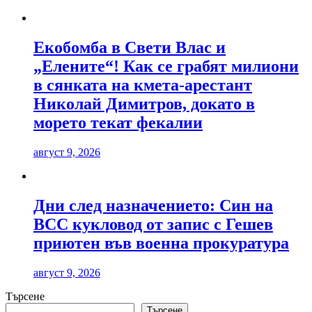
Екобомба в Свети Влас и
„Елените“! Как се грабят милиони
в сянката на кмета-арестант
Николай Димитров, докато в
морето текат фекалии
август 9, 2026
Дни след назначението: Син на
ВСС кукловод от запис с Гешев
приютен във военна прокуратура
август 9, 2026
Търсене
Търсене