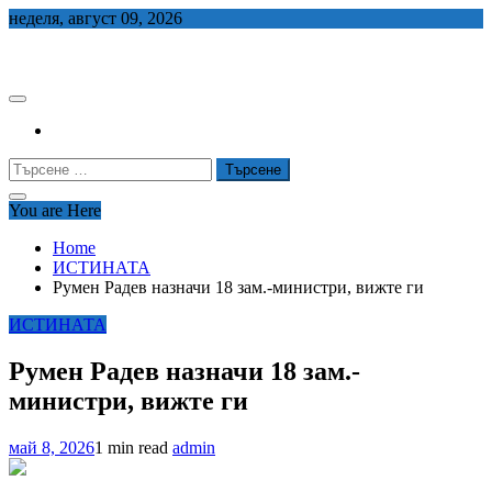
Skip
неделя, август 09, 2026
to
СЕДЕМ БГ
content
Търсене
за:
You are Here
Home
ИСТИНАТА
Румен Радев назначи 18 зам.-министри, вижте ги
ИСТИНАТА
Румен Радев назначи 18 зам.-
министри, вижте ги
май 8, 2026
1 min read
admin