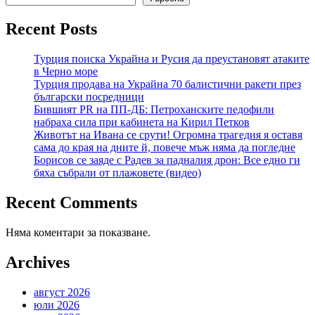
Recent Posts
Турция поиска Украйна и Русия да преустановят атаките
в Черно море
Турция продава на Украйна 70 балистични ракети през
български посредници
Бившият PR на ПП-ДБ: Петроханските педофили
набраха сила при кабинета на Кирил Петков
Животът на Ивана се срути! Огромна трагедия я оставя
сама до края на дните й, повече мъж няма да погледне
Борисов се заяде с Радев за падналия дрон: Все едно ги
бяха събрали от плажовете (видео)
Recent Comments
Няма коментари за показване.
Archives
август 2026
юли 2026