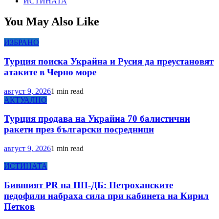
ИСТИНАТА
You May Also Like
ИЗБРАНО
Турция поиска Украйна и Русия да преустановят
атаките в Черно море
август 9, 2026
1 min read
АКТУАЛНО
Турция продава на Украйна 70 балистични
ракети през български посредници
август 9, 2026
1 min read
ИСТИНАТА
Бившият PR на ПП-ДБ: Петроханските
педофили набраха сила при кабинета на Кирил
Петков