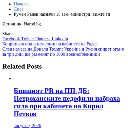
Начало
Днес
Румен Радев назначи 18 зам.-министри, вижте ги
Източник: Narod.bg
Share
Facebook
Twitter
Pinterest
Linkedin
Навигация
Копринков стана началник на кабинета на Радев
След намеса на Доналд Тръмп: Украйна и Русия спират огъня
за три дни, ще разменят по 1000 военнопленници
Related Posts
Бившият PR на ПП-ДБ:
Петроханските педофили набраха
сила при кабинета на Кирил
Петков
август 9, 2026