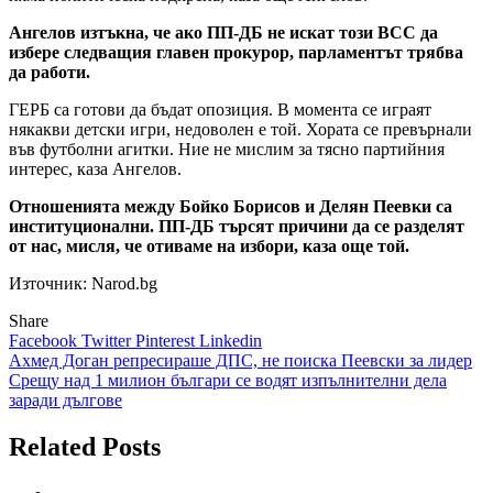
Ангелов изтъкна, че ако ПП-ДБ не искат този ВСС да
избере следващия главен прокурор, парламентът трябва
да работи.
ГЕРБ са готови да бъдат опозиция. В момента се играят
някакви детски игри, недоволен е той. Хората се превърнали
във футболни агитки. Ние не мислим за тясно партийния
интерес, каза Ангелов.
Отношенията между Бойко Борисов и Делян Пеевки са
институционални. ПП-ДБ търсят причини да се разделят
от нас, мисля, че отиваме на избори, каза още той.
Източник: Narod.bg
Share
Facebook
Twitter
Pinterest
Linkedin
Навигация
Ахмед Доган репресираше ДПС, не поиска Пеевски за лидер
Срещу над 1 милион българи се водят изпълнителни дела
заради дългове
Related Posts