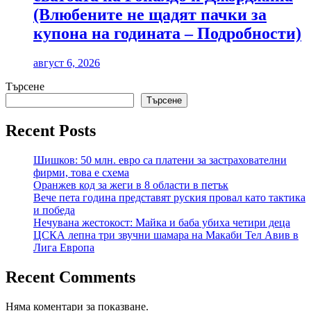
(Влюбените не щадят пачки за
купона на годината – Подробности)
август 6, 2026
Търсене
Търсене
Recent Posts
Шишков: 50 млн. евро са платени за застрахователни
фирми, това е схема
Оранжев код за жеги в 8 области в петък
Вече пета година представят руския провал като тактика
и победа
Нечувана жестокост: Майка и баба убиха четири деца
ЦСКА лепна три звучни шамара на Макаби Тел Авив в
Лига Европа
Recent Comments
Няма коментари за показване.