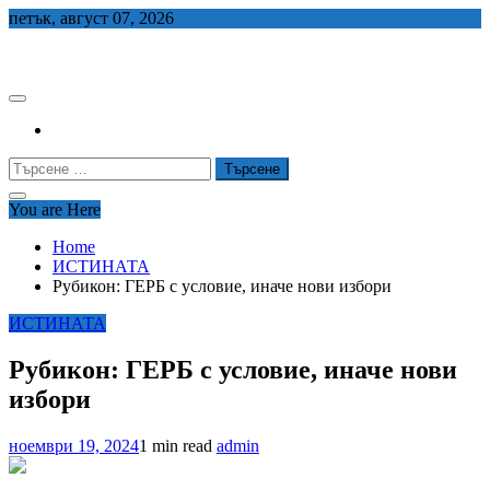
Skip
петък, август 07, 2026
to
СЕДЕМ БГ
content
Търсене
за:
You are Here
Home
ИСТИНАТА
Рубикон: ГЕРБ с условие, иначе нови избори
ИСТИНАТА
Рубикон: ГЕРБ с условие, иначе нови
избори
ноември 19, 2024
1 min read
admin