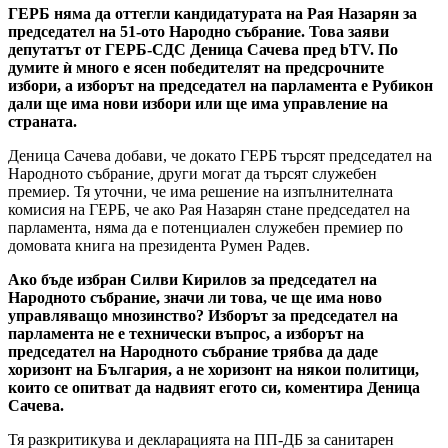
ГЕРБ няма да оттегли кандидатурата на Рая Назарян за
председател на 51-ото Народно събрание. Това заяви
депутатът от ГЕРБ-СДС Деница Сачева пред
bTV. По
думите ѝ много е ясен победителят на предсрочните
избори, а изборът на председател на парламента е Рубикон
дали ще има нови избори или ще има управление на
страната.
Деница Сачева добави, че докато ГЕРБ търсят председател на
Народното събрание, други могат да търсят служебен
премиер. Тя уточни, че има решение на изпълнителната
комисия на ГЕРБ, че ако Рая Назарян стане председател на
парламента, няма да е потенциален служебен премиер по
домовата книга на президента Румен Радев.
Ако бъде избран Силви Кирилов за председател на
Народното събрание, значи ли това, че ще има ново
управляващо мнозинство? Изборът за председател на
парламента не е технически въпрос, а изборът на
председател на Народното събрание трябва да даде
хоризонт на България, а не хоризонт на някои политици,
които се опитват да надвият егото си, коментира Деница
Сачева.
Тя разкритикува и декларацията на ПП-ДБ за санитарен