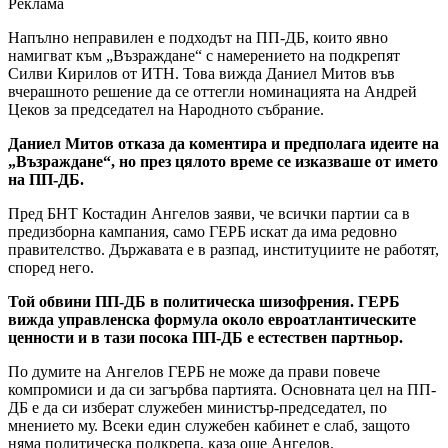
Реклама
Напълно неправилен е подходът на ПП-ДБ, които явно
намигват към „Възраждане“ с намерението на подкрепят
Силви Кирилов от ИТН. Това вижда Даниел Митов във
вчерашното решение да се оттегли номинацията на Андрей
Цеков за председател на Народното събрание.
Даниел Митов отказа да коментира и предполага идеите на
„Възраждане“, но през цялото време се изказваше от името
на ПП-ДБ.
Пред БНТ Костадин Ангелов заяви, че всички партии са в
предизборна кампания, само ГЕРБ искат да има редовно
правителство. Държавата е в разпад, институциите не работят,
според него.
Той обвини ПП-ДБ в политическа шизофрения. ГЕРБ
вижда управленска формула около евроатлантическите
ценности и в тази посока ПП-ДБ е естествен партньор.
По думите на Ангелов ГЕРБ не може да прави повече
компромиси и да си загърбва партията. Основната цел на ПП-
ДБ е да си изберат служебен министър-председател, по
мнението му. Всеки един служебен кабинет е слаб, защото
няма политическа подкрепа, каза още Ангелов.