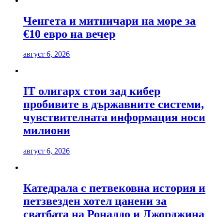
Ченгета и митничари на море за
€10 евро на вечер
август 6, 2026
IT олигарх стои зад кибер
пробивите в държавните системи,
чувствителната информация носи
милиони
август 6, 2026
Катедрала с петвековна история и
петзвезден хотел цанени за
сватбата на Роналдо и Джорджина