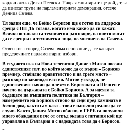
кордон около Делян Пеевски. Накрая санитарите ще дойдат, за
да изнесат трупа на парламентарната демокрация, отсече
Деница Сачева.
Тя заяви още, че Бойко Борисов ще е готов на лидерска
среща с ПП-ДБ тогава, когато има какво да си кажат.
Всичко останало са технически разговори, на които могат
да се срещнат и технически лица, по мнението на Сачева.
Освен това според Сачева няма основание да се касират
предсрочните парламентарни избори.
В студиото пък на Нова телевизия Даниел Митов посочи
единственият път, по който може да се върви – Борисов
премиер, стабилно правителство и на трето място –
разговор по законодателство. Митов утвърди, че
единственият начин да влезем в Еврозоната и Шенген е
начело на държавата с Бойко Борисов. А за идеята за
бъдещето на външната политика на България –
намерението на Борисов отново да седи пред камината в
Белия дом, както сам каза – това е напълно реално да се
случи. Както Даниел Митов обясни, в ГЕРБ са получили
много обаждания вече от отвъд океана с питания кой ще
управлява в България и с надеждата това да е Борисов.