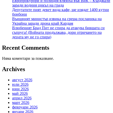
Европрокурори и полиция влязоха във ВиК – Кърджали
заради водния цикъл на града
Депутатите пият девет вида кафе, ще изядат 1400 кутии
бонбони
Външният министър извика на среща посланика на
Украйна заради дрона край Кардам
Влюбеният Брад Пит не спира да атакува бившата си
съпруга! (Войната продължава, дори отричането на
децата му не го спира)
Recent Comments
Няма коментари за показване.
Archives
август 2026
юли 2026
юни 2026
май 2026
април 2026
март 2026
февруари 2026
януари 2026