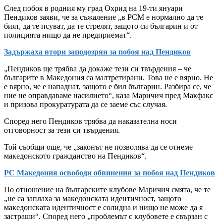
След побоя в родния му град Охрид на 19-ти януари
Пендиков заяви, че за съжаление „в РСМ е нормално да те
бият, да те псуват, да те стрелят, защото си българин и от
полицията нищо да не предприемат“.
Задържаха втори заподозрян за побоя над Пендиков
„Пендиков ще трябва да докаже тези си твърдения – че
българите в Македония са малтретирани. Това не е вярно. Не
е вярно, че е нападнат, защото е бил българин. Разбира се, че
ние не оправдаваме насилието“, каза Маричич пред Макфакс
и призова прокуратурата да се заеме със случая.
Според него Пендиков трябва да наказателна носи
отговорност за тези си твърдения.
Той съобщи още, че „законът не позволява да се отнеме
македонското гражданство на Пендиков“.
РС Македония освободи обвинения за побоя над Пендиков
По отношение на българските клубове Маричич смята, че те
„не са заплаха за македонската идентичност, защото
македонската идентичност е солидна и нищо не може да я
застраши“. Според него „проблемът с клубовете е свързан с