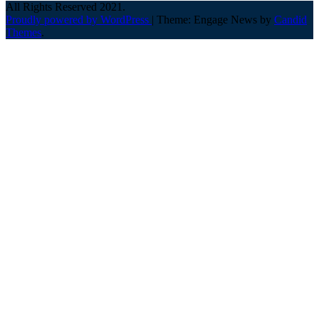
All Rights Reserved 2021.
Proudly powered by WordPress
|
Theme: Engage News by
Candid
Themes
.