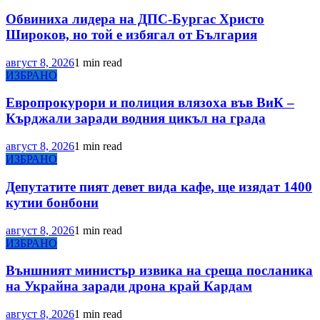
Обвиниха лидера на ДПС-Бургас Христо
Широков, но той е избягал от България
август 8, 2026
1 min read
ИЗБРАНО
Европрокурори и полиция влязоха във ВиК –
Кърджали заради водния цикъл на града
август 8, 2026
1 min read
ИЗБРАНО
Депутатите пият девет вида кафе, ще изядат 1400
кутии бонбони
август 8, 2026
1 min read
ИЗБРАНО
Външният министър извика на среща посланика
на Украйна заради дрона край Кардам
август 8, 2026
1 min read