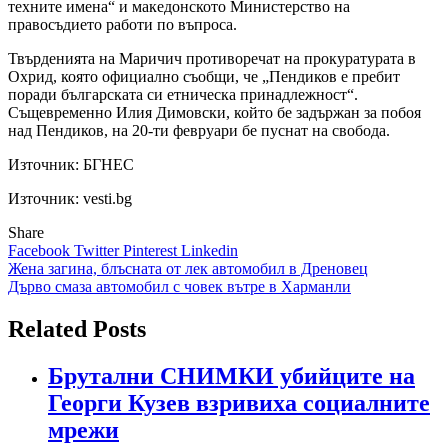
техните имена“ и македонското Министерство на
правосъдието работи по въпроса.
Твърденията на Маричич противоречат на прокуратурата в
Охрид, която официално съобщи, че „Пендиков е пребит
поради българската си етническа принадлежност“.
Същевременно Илия Димовски, който бе задържан за побоя
над Пендиков, на 20-ти февруари бе пуснат на свобода.
Източник:
БГНЕС
Източник: vesti.bg
Share
Facebook
Twitter
Pinterest
Linkedin
Навигация
Жена загина, блъсната от лек автомобил в Дреновец
Дърво смаза автомобил с човек вътре в Харманли
Related Posts
Брутални СНИМКИ убийците на
Георги Кузев взривиха социалните
мрежи