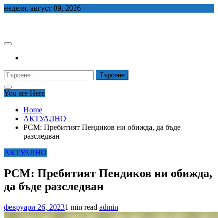
Skip
неделя, август 09, 2026
to
СЕДЕМ БГ
content
Търсене
за:
You are Here
Home
АКТУАЛНО
РСМ: Пребитият Пендиков ни обижда, да бъде
разследван
АКТУАЛНО
РСМ: Пребитият Пендиков ни обижда,
да бъде разследван
февруари 26, 2023
1 min read
admin