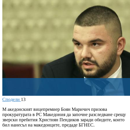
Сподели
13
М
акедонският вицепремиер Боян Маричич призова
прокуратурата в РС Македония да започне разследване срещу
зверски пребития Християн Пендиков заради обидите, които
бил нанесъл на македонците, предаде БГНЕС.