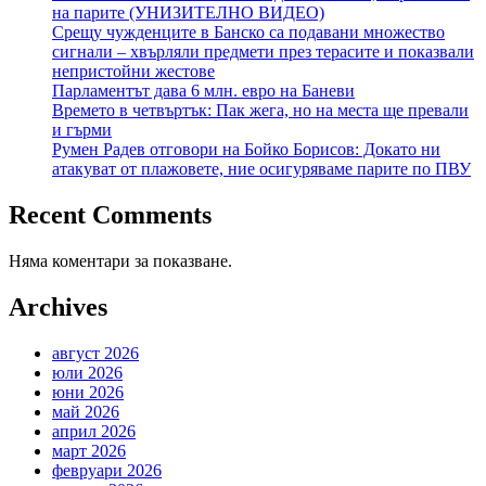
на парите (УНИЗИТЕЛНО ВИДЕО)
Срещу чужденците в Банско са подавани множество
сигнали – хвърляли предмети през терасите и показвали
непристойни жестове
Парламентът дава 6 млн. евро на Баневи
Времето в четвъртък: Пак жега, но на места ще превали
и гърми
Румен Радев отговори на Бойко Борисов: Докато ни
атакуват от плажовете, ние осигуряваме парите по ПВУ
Recent Comments
Няма коментари за показване.
Archives
август 2026
юли 2026
юни 2026
май 2026
април 2026
март 2026
февруари 2026