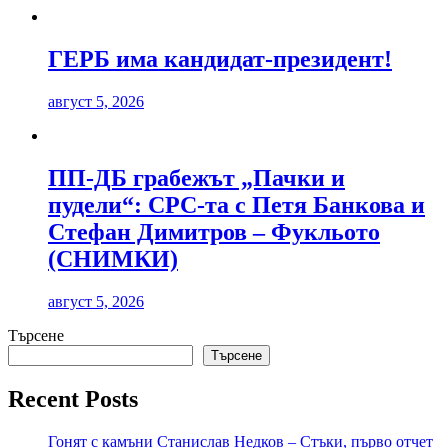
ГЕРБ има кандидат-президент!
август 5, 2026
ПП-ДБ грабежът „Пачки и
пудели“: СРС-та с Петя Банкова и
Стефан Димитров – Фукльото
(СНИМКИ)
август 5, 2026
Търсене
Търсене
Recent Posts
Гонят с камъни Станислав Недков – Стъки, първо отчет