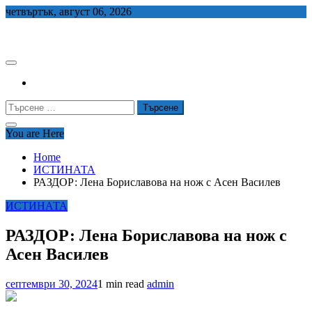
Skip
четвъртък, август 06, 2026
to
СЕДЕМ БГ
content
Търсене
за:
You are Here
Home
ИСТИНАТА
РАЗДОР: Лена Бориславова на нож с Асен Василев
ИСТИНАТА
РАЗДОР: Лена Бориславова на нож с
Асен Василев
септември 30, 2024
1 min read
admin