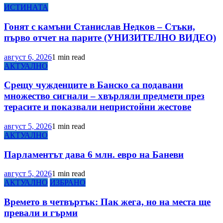
ИСТИНАТА
Гонят с камъни Станислав Недков – Стъки,
първо отчет на парите (УНИЗИТЕЛНО ВИДЕО)
август 6, 2026
1 min read
АКТУАЛНО
Срещу чужденците в Банско са подавани
множество сигнали – хвърляли предмети през
терасите и показвали непристойни жестове
август 5, 2026
1 min read
АКТУАЛНО
Парламентът дава 6 млн. евро на Баневи
август 5, 2026
1 min read
АКТУАЛНО
ИЗБРАНО
Времето в четвъртък: Пак жега, но на места ще
превали и гърми