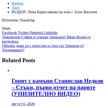
Начало
Днес
РАЗДОР: Лена Бориславова на нож с Асен Василев
Източник: Narod.bg
Share
Facebook
Twitter
Pinterest
Linkedin
Навигация
Локомотив София и старши треньорът Иван Колев се
разделиха
Обнови дома си с качество и стил със Samsung от
Техномаркет!
Related Posts
Гонят с камъни Станислав Недков
– Стъки, първо отчет на парите
(УНИЗИТЕЛНО ВИДЕО)
август 6, 2026