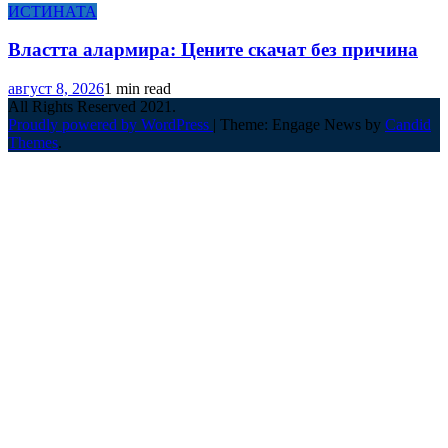
ИСТИНАТА
Властта алармира: Цените скачат без причина
август 8, 2026
1 min read
All Rights Reserved 2021.
Proudly powered by WordPress
|
Theme: Engage News by
Candid
Themes
.