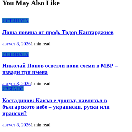
You May Also Like
ИСТИНАТА
Лоша новина от проф. Тодор Кантарджиев
август 8, 2026
1 min read
ИСТИНАТА
Николай Попов осветли нови схеми в МВР –
извади три имена
август 8, 2026
1 min read
ИЗБРАНО
Костадинов: Какъв е дронът, навлязъл в
българското небе – украински, руски или
ирански?
август 8, 2026
1 min read