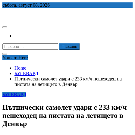
Skip
събота, август 08, 2026
to
СЕДЕМ БГ
content
Търсене
за:
You are Here
Home
БУЛЕВАРД
Пътнически самолет удари с 233 км/ч пешеходец на
пистата на летището в Денвър
БУЛЕВАРД
Пътнически самолет удари с 233 км/ч
пешеходец на пистата на летището в
Денвър