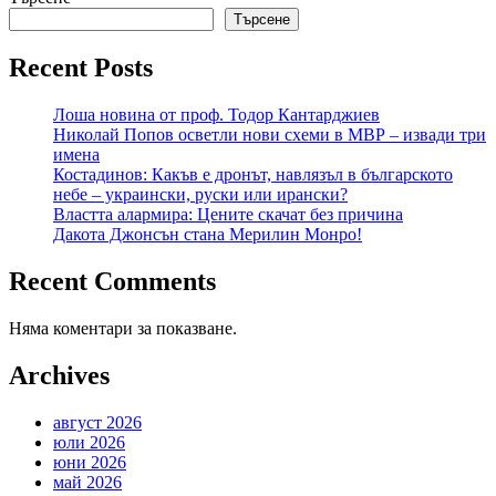
Търсене
Recent Posts
Лоша новина от проф. Тодор Кантарджиев
Николай Попов осветли нови схеми в МВР – извади три
имена
Костадинов: Какъв е дронът, навлязъл в българското
небе – украински, руски или ирански?
Властта алармира: Цените скачат без причина
Дакота Джонсън стана Мерилин Монро!
Recent Comments
Няма коментари за показване.
Archives
август 2026
юли 2026
юни 2026
май 2026