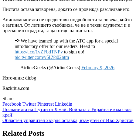
Пистата остава затворена, докато се провежда разследването.
Авиокомпанията не предостави подробности за човека, който
е загинал. От летището съобщиха, че не е техен служител и е
прескочил оградата, за да отиде на пистата.
📢 We have teamed up with the ATC app for a special
introductory offer for our readers. Head to
https://t.co/1yZFbdTNPv
to sign up!
pic.twitter.com/v5LYq02ptm
— AirlineGeeks (@AirlineGeeks)
February 9, 2026
Източник: dir.bg
Razkritia.com
Share
Facebook
Twitter
Pinterest
Linkedin
Навигация
Посланията на Путин от 9 май: Войната с Украйна е към своя
край!
Областен управител хвърля оставка, възмутен от Иво Христов
Related Posts