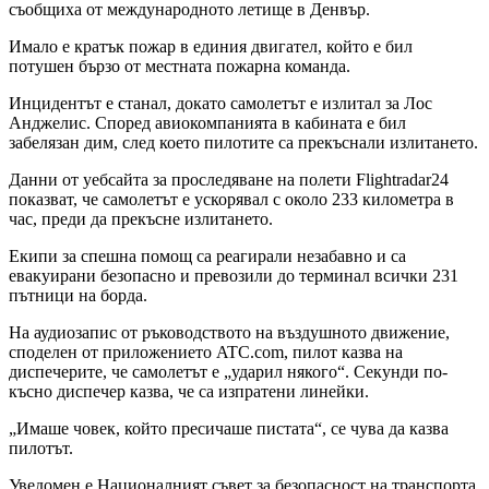
съобщиха от международното летище в Денвър.
Имало е кратък пожар в единия двигател, който е бил
потушен бързо от местната пожарна команда.
Инцидентът е станал, докато самолетът е излитал за Лос
Анджелис. Според авиокомпанията в кабината е бил
забелязан дим, след което пилотите са прекъснали излитането.
Данни от уебсайта за проследяване на полети Flightradar24
показват, че самолетът е ускорявал с около 233 километра в
час, преди да прекъсне излитането.
Екипи за спешна помощ са реагирали незабавно и са
евакуирани безопасно и превозили до терминал всички 231
пътници на борда.
На аудиозапис от ръководството на въздушното движение,
споделен от приложението ATC.com, пилот казва на
диспечерите, че самолетът е „ударил някого“. Секунди по-
късно диспечер казва, че са изпратени линейки.
„Имаше човек, който пресичаше пистата“, се чува да казва
пилотът.
Уведомен е Националният съвет за безопасност на транспорта.