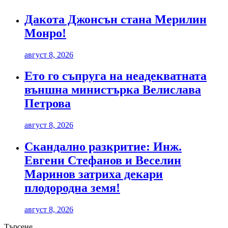
Дакота Джонсън стана Мерилин
Монро!
август 8, 2026
Ето го съпруга на неадекватната
външна министърка Велислава
Петрова
август 8, 2026
Скандално разкритие: Инж.
Евгени Стефанов и Веселин
Маринов затриха декари
плодородна земя!
август 8, 2026
Търсене