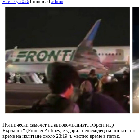
май 10, 2026
1 min read
admin
Пътнически самолет на авиокомпанията „Фронтиър
Еърлайнс“ (Frontier Airlines) е ударил пешеходец на пистата по
време на излитане около 23:19 ч. местно време в петък,