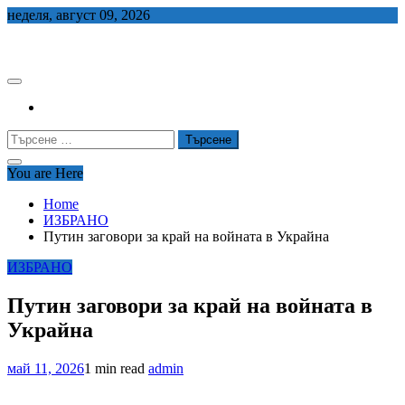
Skip
неделя, август 09, 2026
to
СЕДЕМ БГ
content
Търсене
за:
You are Here
Home
ИЗБРАНО
Путин заговори за край на войната в Украйна
ИЗБРАНО
Путин заговори за край на войната в
Украйна
май 11, 2026
1 min read
admin