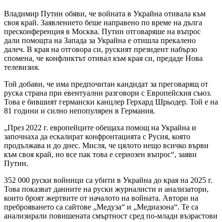
Владимир Путин обяви, че войната в Украйна отивала към
своя край. Заявлението беше направено по време на дълга
пресконференция в Москва. Путин отговаряше на въпрос
дали помощта на Запада за Украйна е отишла прекалено
далеч. В края на отговора си, руският президент набързо
спомена, че конфликтът отивал към края си, предаде Нова
телевизия.
Той добави, че има предпочитан кандидат за преговарящ от
руска страна при евентуални разговори с Европейския съюз.
Това е бившият германски канцлер Герхард Шрьодер. Той е на
81 години и силно непопулярен в Германия.
„През 2022 г. европейците обещаха помощ на Украйна и
започнаха да ескалират конфронтацията с Русия, която
продължава и до днес. Мисля, че цялото нещо всичко върви
към своя край, но все пак това е сериозен въпрос“, заяви
Путин.
352 000 руски войници са убити в Украйна до края на 2025 г.
Това показват данните на руски журналисти и анализатори,
които броят жертвите от началото на войната. Автори на
преброяването са сайтове „Медуза“ и „Медиазона“. Те са
анализирали повишената смъртност сред по-млади възрастови