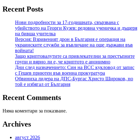
Recent Posts
Нови подробности за 17-годишната, свързвана с
убийството на Георги Кузев: редовна ученичка и дъщеря
на бивша учителка
Версия: Взривеният дрон в България е операция на
украинските служби за въвличане на още държави във
войната!
Защо криптовалутите са привлекателни за престъпните
групи и вярно ли е, че криптото е анонимно
Дни след назначението: Син на ВСС кукловод от запис
с Гешев приютен във военна прокуратура
Обвиниха лидера на ДПС-Бургас Христо Широков, но
той е избягал от България
Recent Comments
Няма коментари за показване.
Archives
август 2026