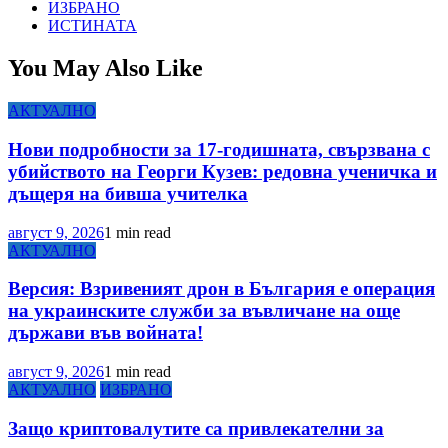
ИЗБРАНО
ИСТИНАТА
You May Also Like
АКТУАЛНО
Нови подробности за 17-годишната, свързвана с
убийството на Георги Кузев: редовна ученичка и
дъщеря на бивша учителка
август 9, 2026
1 min read
АКТУАЛНО
Версия: Взривеният дрон в България е операция
на украинските служби за въвличане на още
държави във войната!
август 9, 2026
1 min read
АКТУАЛНО
ИЗБРАНО
Защо криптовалутите са привлекателни за