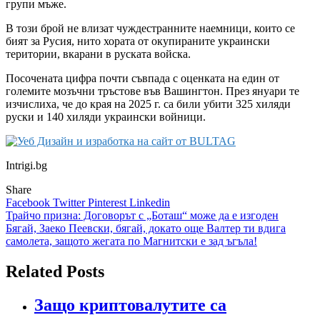
групи мъже.
В този брой не влизат чуждестранните наемници, които се
бият за Русия, нито хората от окупираните украински
територии, вкарани в руската войска.
Посочената цифра почти съвпада с оценката на един от
големите мозъчни тръстове във Вашингтон. През януари те
изчислиха, че до края на 2025 г. са били убити 325 хиляди
руски и 140 хиляди украински войници.
Intrigi.bg
Share
Facebook
Twitter
Pinterest
Linkedin
Навигация
Трайчо призна: Договорът с „Боташ“ може да е изгоден
Бягай, Заеко Пеевски, бягай, докато още Валтер ти вдига
самолета, защото жегата по Магнитски е зад ъгъла!
Related Posts
Защо криптовалутите са