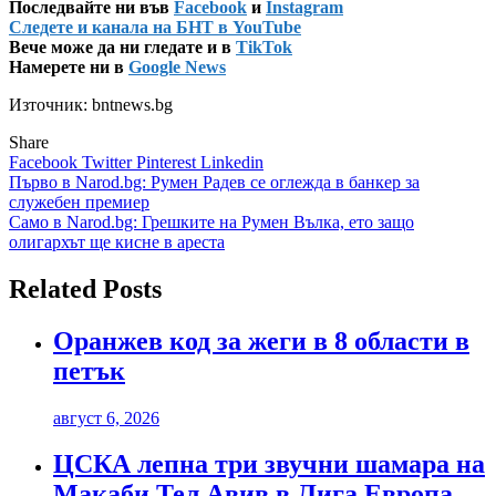
Последвайте ни във
Facebook
и
Instagram
Следете и канала на БНТ в YouTube
Вече може да ни гледате и в
TikTok
Намерете ни в
Google News
Източник: bntnews.bg
Share
Facebook
Twitter
Pinterest
Linkedin
Навигация
Първо в Narod.bg: Румен Радев се оглежда в банкер за
служебен премиер
Само в Narod.bg: Грешките на Румен Вълка, ето защо
олигархът ще кисне в ареста
Related Posts
Оранжев код за жеги в 8 области в
петък
август 6, 2026
ЦСКА лепна три звучни шамара на
Макаби Тел Авив в Лига Европа