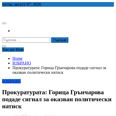
Skip
петък, август 07, 2026
to
СЕДЕМ БГ
content
Търсене
за:
You are Here
Home
ИЗБРАНО
Прокуратурата: Горица Грънчарова подаде сигнал за
оказван политически натиск
ИЗБРАНО
Прокуратурата: Горица Грънчарова
подаде сигнал за оказван политически
натиск