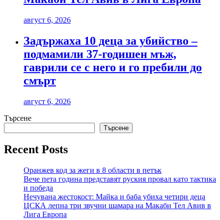
август 6, 2026
Задържаха 10 деца за убийство –
подмамили 37-годишен мъж,
гаврили се с него и го пребили до
смърт
август 6, 2026
Търсене
Търсене
Recent Posts
Оранжев код за жеги в 8 области в петък
Вече пета година представят руския провал като тактика
и победа
Нечувана жестокост: Майка и баба убиха четири деца
ЦСКА лепна три звучни шамара на Макаби Тел Авив в
Лига Европа