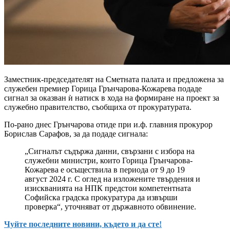
Заместник-председателят на Сметната палата и предложена за
служебен премиер Горица Грънчарова-Кожарева подаде
сигнал за оказван ѝ натиск в хода на формиране на проект за
служебно правителство, съобщиха от прокуратурата.
По-рано днес Грънчарова отиде при и.ф. главния прокурор
Борислав Сарафов, за да подаде сигнала:
„Сигналът съдържа данни, свързани с избора на
служебни министри, които Горица Грънчарова-
Кожарева е осъществила в периода от 9 до 19
август 2024 г. С оглед на изложените твърдения и
изискванията на НПК предстои компетентната
Софийска градска прокуратура да извърши
проверка“, уточняват от държавното обвинение.
Чуйте последните новини, където и да сте!