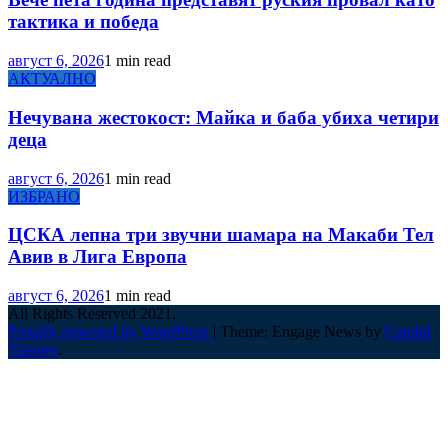
тактика и победа
август 6, 2026
1 min read
АКТУАЛНО
Нечувана жестокост: Майка и баба убиха четири
деца
август 6, 2026
1 min read
ИЗБРАНО
ЦСКА лепна три звучни шамара на Макаби Тел
Авив в Лига Европа
август 6, 2026
1 min read
All Rights Reserved 2021.
Proudly powered by WordPress
|
Theme: Engage News by
Candid
Themes
.