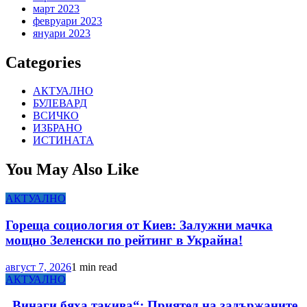
март 2023
февруари 2023
януари 2023
Categories
АКТУАЛНО
БУЛЕВАРД
ВСИЧКО
ИЗБРАНО
ИСТИНАТА
You May Also Like
АКТУАЛНО
Гореща социология от Киев: Залужни мачка
мощно Зеленски по рейтинг в Украйна!
август 7, 2026
1 min read
АКТУАЛНО
„Винаги бяха такива“: Приятел на задържаните