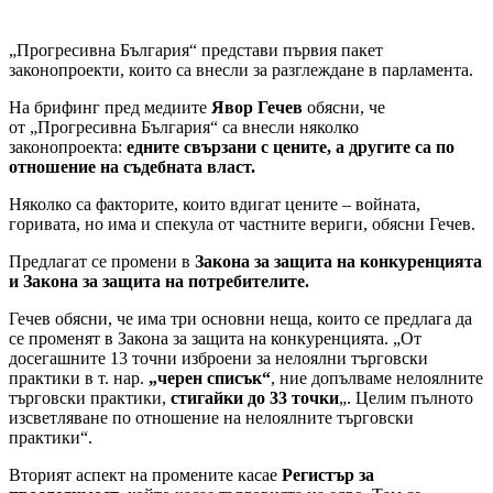
„Прогресивна България“ представи първия пакет
законопроекти, които са внесли за разглеждане в парламента.
На брифинг пред медиите
Явор Гечев
обясни, че
от „Прогресивна България“ са внесли няколко
законопроекта:
едните свързани с цените, а другите са по
отношение на съдебната власт.
Няколко са факторите, които вдигат цените – войната,
горивата, но има и спекула от частните вериги, обясни Гечев.
Предлагат се промени в
Закона за защита на конкуренцията
и Закона за защита на потребителите.
Гечев обясни, че има три основни неща, които се предлага да
се променят в Закона за защита на конкуренцията. „От
досегашните 13 точни изброени за нелоялни търговски
практики в т. нар.
„черен списък“
, ние допълваме нелоялните
търговски практики,
стигайки до 33 точки
„. Целим пълното
изсветляване по отношение на нелоялните търговски
практики“.
Вторият аспект на промените касае
Регистър за