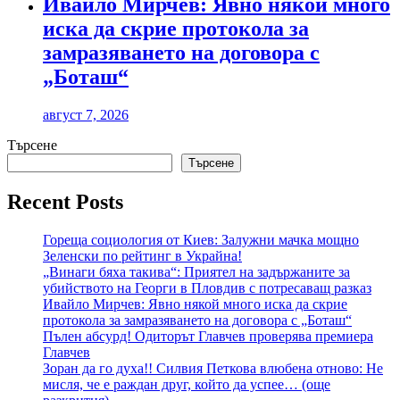
Ивайло Мирчев: Явно някой много
иска да скрие протокола за
замразяването на договора с
„Боташ“
август 7, 2026
Търсене
Търсене
Recent Posts
Гореща социология от Киев: Залужни мачка мощно
Зеленски по рейтинг в Украйна!
„Винаги бяха такива“: Приятел на задържаните за
убийството на Георги в Пловдив с потресаващ разказ
Ивайло Мирчев: Явно някой много иска да скрие
протокола за замразяването на договора с „Боташ“
Пълен абсурд! Одиторът Главчев проверява премиера
Главчев
Зоран да го духа!! Силвия Петкова влюбена отново: Не
мисля, че е раждан друг, който да успее… (още