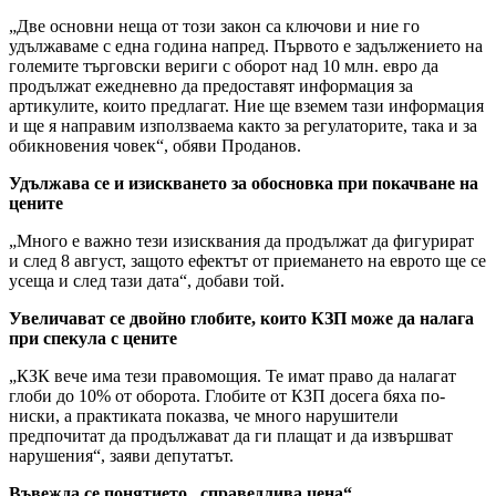
„Две основни неща от този закон са ключови и ние го
удължаваме с една година напред. Първото е задължението на
големите търговски вериги с оборот над 10 млн. евро да
продължат ежедневно да предоставят информация за
артикулите, които предлагат. Ние ще вземем тази информация
и ще я направим използваема както за регулаторите, така и за
обикновения човек“, обяви Проданов.
Удължава се и изискването за обосновка при покачване на
цените
„Много е важно тези изисквания да продължат да фигурират
и след 8 август, защото ефектът от приемането на еврото ще се
усеща и след тази дата“, добави той.
Увеличават се двойно глобите, които КЗП може да налага
при спекула с цените
„КЗК вече има тези правомощия. Те имат право да налагат
глоби до 10% от оборота. Глобите от КЗП досега бяха по-
ниски, а практиката показва, че много нарушители
предпочитат да продължават да ги плащат и да извършват
нарушения“, заяви депутатът.
Въвежда се понятието „справедлива цена“