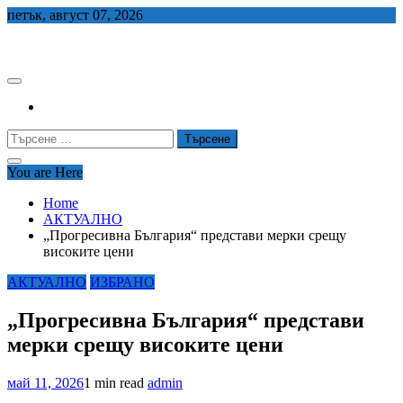
Skip
петък, август 07, 2026
to
СЕДЕМ БГ
content
Търсене
за:
You are Here
Home
АКТУАЛНО
„Прогресивна България“ представи мерки срещу
високите цени
АКТУАЛНО
ИЗБРАНО
„Прогресивна България“ представи
мерки срещу високите цени
май 11, 2026
1 min read
admin