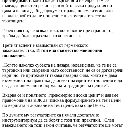
проследимост
, който касае търговията на едро. Там се
въвежда цялостен регистър, в който всяка продукция по
цялата верига да бъде документирана, но сме измислили
вариант, който да не попречи с прекомерна тежест на
търговците“.
Гечев поясни, че всяка стока, която влезе през границата,
трябва да бъде отразена в този регистър.
Третият аспект е взаимстван от германското
законодателство.
И той е за съвместно монополно
положение.
„Когато няколко субекта на пазара, независимо, че те не са
търговски или свързани като собственост, не са се договаряли
изрично, те притежават такава пазарна сила, която им дава
възможност на практика да огъват пазарните отношения и да
създават аномалии в нормалната традиция на цените“.
Вкарва се и понятието „прекомерно високи цени“ и даваме
правомощия на КЗК да изисква формулирането на тези цени
по веригата и доказане на тези цени, каза още Гечев.
По думите му регулаторите са нямали достатъчно
инструментариум да се борят с този тип практики. „След
въвеждането на този закон считаме, че регулаторите ще могат