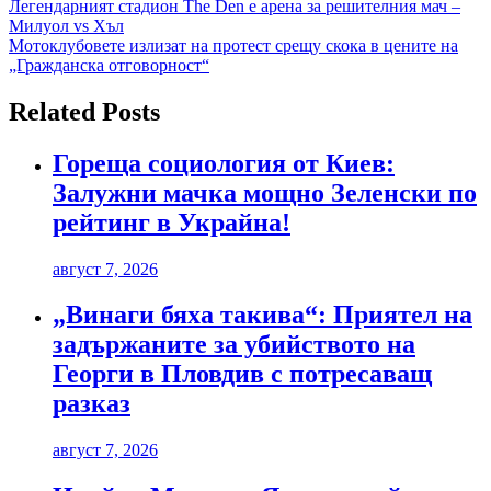
Навигация
Легендарният стадион The Den е арена за решителния мач –
Милуол vs Хъл
Мотоклубовете излизат на протест срещу скока в цените на
„Гражданска отговорност“
Related Posts
Гореща социология от Киев:
Залужни мачка мощно Зеленски по
рейтинг в Украйна!
август 7, 2026
„Винаги бяха такива“: Приятел на
задържаните за убийството на
Георги в Пловдив с потресаващ
разказ
август 7, 2026