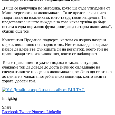
„Тя ще се калкулира по методика, която ще бъде утвърдена от
Министерството на икономиката. Тя не представлява нито
твърд таван на надценката, нито твърд таван на цената. Тя
представлява нашето виждане за това каква трябва да бъде
цената в една нормално функционираща пазарна икономика“,
обясни още той.
Константин Проданов подчерта, че това са изцяло пазарни
мерки, няма нищо непазарно в тях. Ние искаме да накараме
пазара да влезе във функцията си на регулатор, което той не
прави заради тези изкривявания, които се наблюдават.
Това е правлиният и удачен подход в такава ситуация,
очакваме той да доведе до доста значимо овладяване на
спекулативните процеси в икономиката, особено що се отнася
до цените в малката потребителска кошница, които засягат
хората, добави той.
Intrigi.bg
Share
Facebook
Twitter
Pinterest
Linkedin