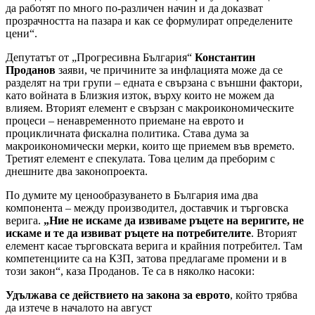
да работят по много по-различен начин и да доказват
прозрачността на пазара и как се формулират определените
цени“.
Депутатът от „Прогресивна България“
Константин
Проданов
заяви, че причините за инфлацията може да се
разделят на три групи – едната е свързана с външни фактори,
като войната в Близкия изток, върху които не можем да
влияем. Вторият елемент е свързан с макроикономическите
процеси – ненавременното приемане на еврото и
процикличната фискална политика. Става дума за
макроикономически мерки, които ще приемем във времето.
Третият елемент е спекулата. Това целим да преборим с
днешните два законопроекта.
По думите му ценообразуването в България има два
компонента – между производител, доставчик и търговска
верига.
„Ние не искаме да извиваме ръцете на веригите, не
искаме и те да извиват ръцете на потребителите
. Вторият
елемент касае търговската верига и крайния потребител. Там
компетенциите са на КЗП, затова предлагаме промени и в
този закон“, каза Проданов. Те са в няколко насоки:
Удължава се действието на закона за еврото
, който трябва
да изтече в началото на август