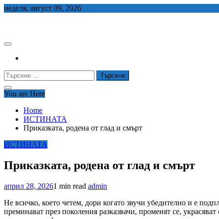
Skip
неделя, август 09, 2026
to
СЕДЕМ БГ
content
Търсене
за:
You are Here
Home
ИСТИНАТА
Приказката, родена от глад и смърт
ИСТИНАТА
Приказката, родена от глад и смърт
април 28, 2026
1 min read
admin
Не всичко, което четем, дори когато звучи убедително и е подп
преминават през поколения разказвачи, променят се, украсяват