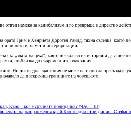
а отвъд намека за канибализъм и го превръща в директно действ
 за братя Грим е Хенриета Доротея Уайлд, тяхна съседка, която п
етни личности, памет и интерпретации.
на със „злата мащеха“, която позволява на историята да стане по
 рамка, по-близка до съвременните очаквания.
кино. Но нито една адаптация не може напълно да пресъздаде ужа
 означавало да прекрачиш границите на човешкото.
л, Къро – коя е сръчната полицайка? (ЧАСТ III)
аловената наркооранжерия край Кюстендил стои Даниел Стефан