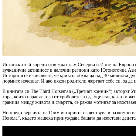
Истинските й корени отвеждат към Северна и Източна Европа по
вулканична активност в далечни региони като Югоизточна Азия
Историците изчисляват, че кризата обхваща над 30 милиона ду
нормите изчезват. И ако някои родители жертват себе си, за да 
В книгата си The Third Horseman („Третият конник“) авторът Уи
хора, които изравят тела от гробовете, за да оцелеят, както и 
граница между живота и смъртта, се ражда мотивът за изоставе
Но преди версията на Грим историята съществува в различни ва
Ненела“, където мащеха принуждава бащата да изостави децата, 