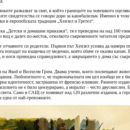
д.
никите разказват за свят, в който границите на човешкото оцеляв
чните свидетелства се говори дори за канибализъм. Именно в тоз
ки в европейската традиция „Хензел и Гретел“.
ка „Детски и домашни приказки“, тя е преведена на над 160 език
и вид е далеч по-жесток, отколкото съвременните читатели предп
от отчаяните си родители. Първия път Хензел успява да намери пъ
ата попадат на къщичка от меденки, която обаче се оказва капан.
а, и носи привидна справедливост, а завръщането у дома със сък
а на Якоб и Вилхелм Грим. Двама учени, които посвещават живот
дания. Любопитното е, че първоначалната им цел изобщо не е бил
рна идентичност, застрашена от френско влияние. Ранните издан
илието не е било цензурирано, а моралът – често двусмислен. Е
т света. Само в САЩ се появяват над 120 различни издания, а г
а една от най-тревожните.