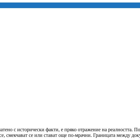
латено с исторически факти, е пряко отражение на реалността. П
 се, смекчават се или стават още по-мрачни. Границата между до