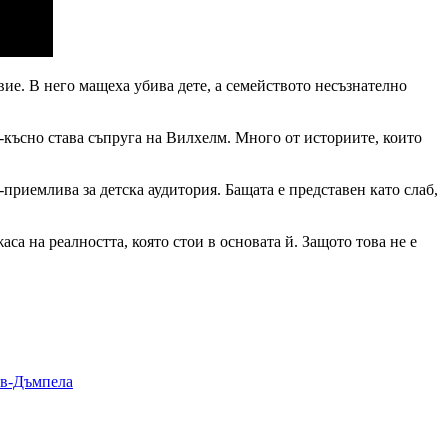
ие. В него мащеха убива дете, а семейството несъзнателно
о-късно става съпруга на Вилхелм. Много от историите, които
-приемлива за детска аудитория. Бащата е представен като слаб,
са на реалността, която стои в основата й. Защото това не е
ов-Дъмпела