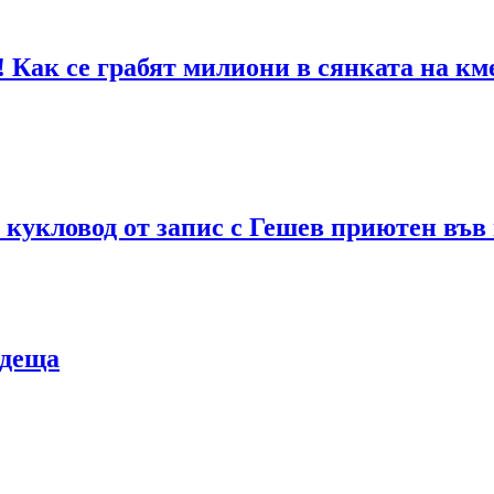
! Как се грабят милиони в сянката на к
 кукловод от запис с Гешев приютен във
одеща