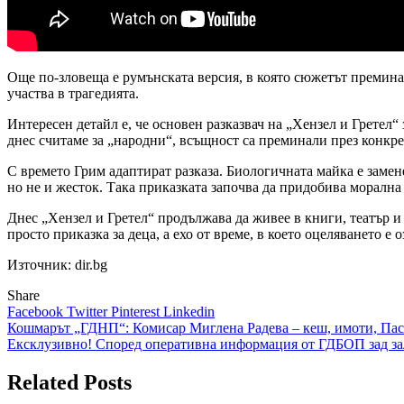
Още по-зловеща е румънската версия, в която сюжетът преминав
участва в трагедията.
Интересен детайл е, че основен разказвач на „Хензел и Гретел“
днес считаме за „народни“, всъщност са преминали през конкр
С времето Грим адаптират разказа. Биологичната майка е замене
но не и жесток. Така приказката започва да придобива морална
Днес „Хензел и Гретел“ продължава да живее в книги, театър и 
просто приказка за деца, а ехо от време, в което оцеляването е
Източник: dir.bg
Share
Facebook
Twitter
Pinterest
Linkedin
Навигация
Кошмарът „ГДНП“: Комисар Миглена Радева – кеш, имоти, Паска
Ексклузивно! Според оперативна информация от ГДБОП зад з
Related Posts