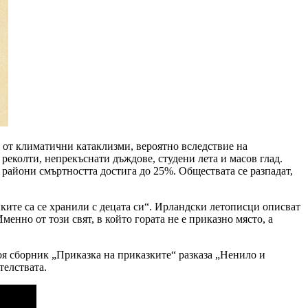
н от климатични катаклизми, вероятно вследствие на
еколти, непрекъснати дъждове, студени лета и масов глад.
 райони смъртността достига до 25%. Обществата се разпадат,
йките са се хранили с децата си“. Ирландски летописци описват
менно от този свят, в който гората не е приказно място, а
оя сборник „Приказка на приказките“ разказа „Ненило и
телствата.