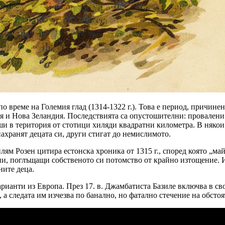
 време на Големия глад (1314-1322 г.). Това е период, причине
 и Нова Зеландия. Последствията са опустошителни: провалени р
ши в територия от стотици хиляди квадратни километра. В някои
нахранят децата си, други стигат до немислимото.
лям Розен цитира естонска хроника от 1315 г., според която „ма
жени, поглъщащи собственото си потомство от крайно изтощение. И
ните деца.
рианти из Европа. През 17. в. Джамбатиста Базиле включва в св
а следата им изчезва по банално, но фатално стечение на обстоя