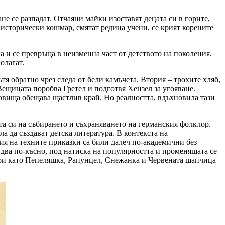
ане се разпадат. Отчаяни майки изоставят децата си в горите,
и исторически кошмар, смятат редица учени, се крият корените
а и се превръща в неизменна част от детството на поколения.
олагат.
тя обратно чрез следа от бели камъчета. Втория – трохите хляб,
 Вещицата поробва Гретел и подготвя Хензел за угояване.
ровища обещава щастлив край. Но реалността, вдъхновила тази
а си на събирането и съхраняването на германския фолклор.
а да създават детска литература. В контекста на
ия на техните приказки са били далеч по-академични без
два по-късно, под натиска на популярността и променящата се
ерои като Пепеляшка, Рапунцел, Снежанка и Червената шапчица