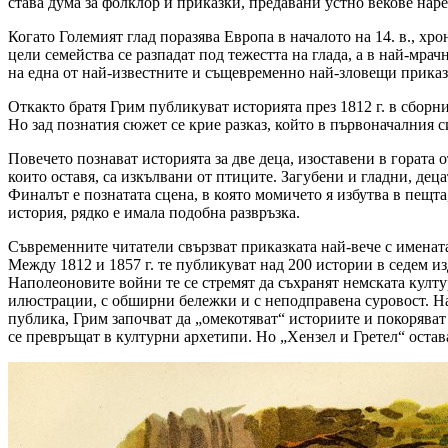
става дума за фолклор и приказки, предавани устно векове наре
Когато Големият глад поразява Европа в началото на 14. в., хро
цели семейства се разпадат под тежестта на глада, а в най-мра
на една от най-известните и същевременно най-зловещи приказ
Откакто братя Грим публикуват историята през 1812 г. в сборни
Но зад познатия сюжет се крие разказ, който в първоначалния с
Повечето познават историята за две деца, изоставени в гората 
които оставя, са изкълвани от птиците. Загубени и гладни, дец
Финалът е познатата сцена, в която момичето я избутва в пещт
история, рядко е имала подобна развръзка.
Съвременните читатели свързват приказката най-вече с именат
Между 1812 и 1857 г. те публикуват над 200 истории в седем из
Наполеоновите войни те се стремят да съхранят немската култу
илюстрации, с обширни бележки и с неподправена суровост. Нас
публика, Грим започват да „омекотяват“ историите и покорява
се превръщат в културни архетипи. Но „Хензел и Гретел“ остав