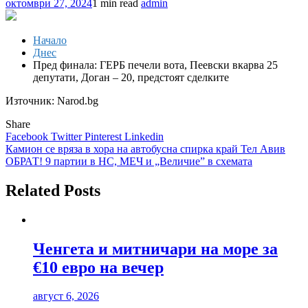
октомври 27, 2024
1 min read
admin
Начало
Днес
Пред финала: ГЕРБ печели вота, Пеевски вкарва 25
депутати, Доган – 20, предстоят сделките
Източник: Narod.bg
Share
Facebook
Twitter
Pinterest
Linkedin
Навигация
Камион се вряза в хора на автобусна спирка край Тел Авив
ОБРАТ! 9 партии в НС, МЕЧ и „Величие” в схемата
Related Posts
Ченгета и митничари на море за
€10 евро на вечер
август 6, 2026