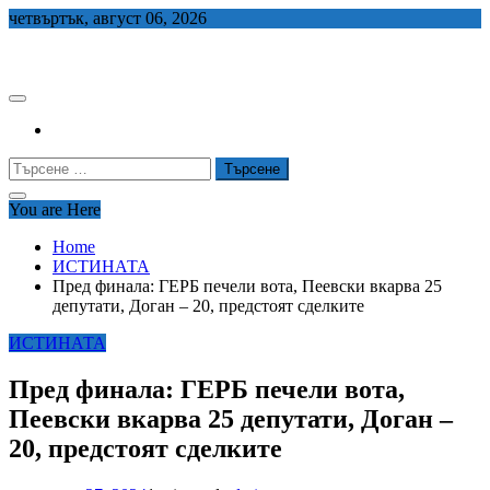
Skip
четвъртък, август 06, 2026
to
СЕДЕМ БГ
content
Търсене
за:
You are Here
Home
ИСТИНАТА
Пред финала: ГЕРБ печели вота, Пеевски вкарва 25
депутати, Доган – 20, предстоят сделките
ИСТИНАТА
Пред финала: ГЕРБ печели вота,
Пеевски вкарва 25 депутати, Доган –
20, предстоят сделките