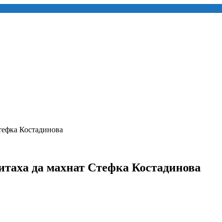
тефка Костадинова
итаха да махнат Стефка Костадинова