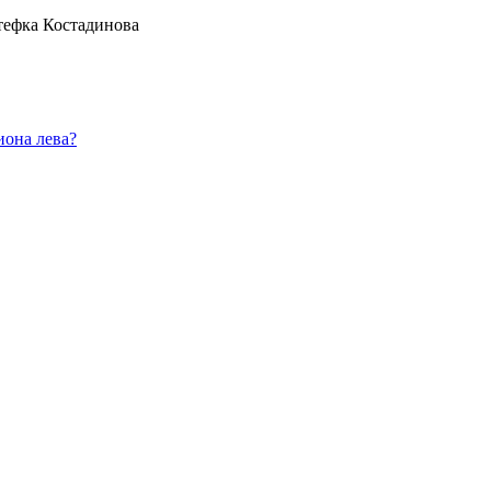
тефка Костадинова
иона лева?