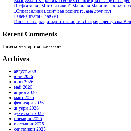
Емануела и Карбовски скочиха с позиция в защита на де
Шефката на „Мис Силикон“ Мариана Маринова кръсти син
„Справедливи цени“ във веригите, ама друг път
Галена възпя ChatGPT
Гонка на наркодилъри с полицаи в София, арестуваха Венц
Recent Comments
Няма коментари за показване.
Archives
август 2026
юли 2026
юни 2026
май 2026
април 2026
март 2026
февруари 2026
януари 2026
декември 2025
ноември 2025
октомври 2025
септември 2025