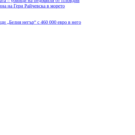
цата – убийци на педофили от Пловдив
а на Гери Райчевска в морето
и „Белия негър“ с 460 000 евро в него