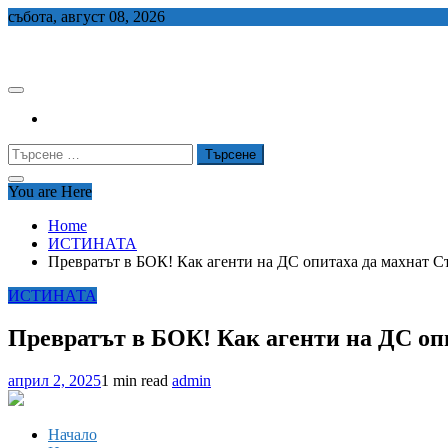
Skip
събота, август 08, 2026
to
СЕДЕМ БГ
content
Търсене
за:
You are Here
Home
ИСТИНАТА
Превратът в БОК! Как агенти на ДС опитаха да махнат С
ИСТИНАТА
Превратът в БОК! Как агенти на ДС оп
април 2, 2025
1 min read
admin
Начало