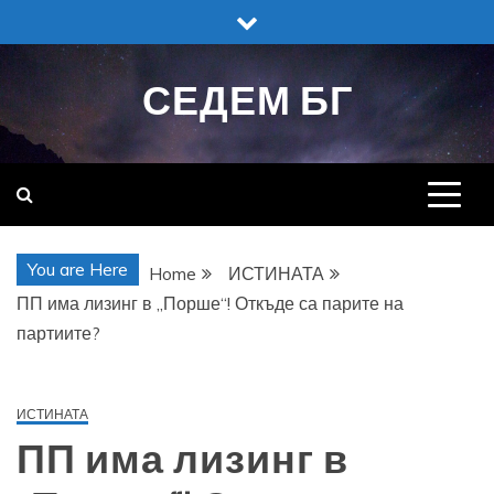
Skip
to
content
СЕДЕМ БГ
You are Here
Home
ИСТИНАТА
ПП има лизинг в „Порше“! Откъде са парите на
партиите?
ИСТИНАТА
ПП има лизинг в