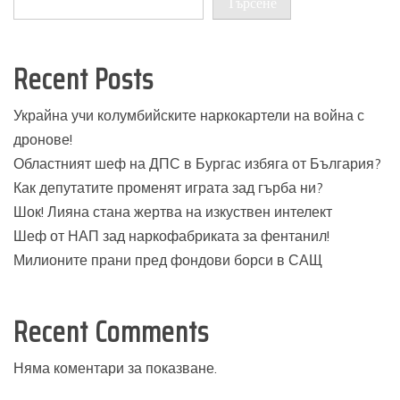
Търсене
Recent Posts
Украйна учи колумбийските наркокартели на война с
дронове!
Областният шеф на ДПС в Бургас избяга от България?
Как депутатите променят играта зад гърба ни?
Шок! Лияна стана жертва на изкуствен интелект
Шеф от НАП зад наркофабриката за фентанил!
Милионите прани пред фондови борси в САЩ
Recent Comments
Няма коментари за показване.