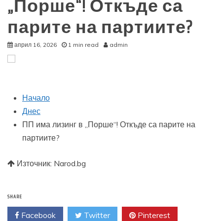
„Порше“! Откъде са
парите на партиите?
април 16, 2026
1 min read
admin
Начало
Днес
ПП има лизинг в „Порше“! Откъде са парите на
партиите?
Източник: Narod.bg
SHARE
Facebook
Twitter
Pinterest