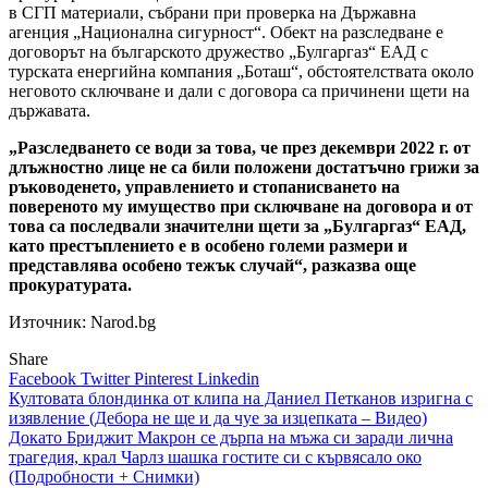
в СГП материали, събрани при проверка на Държавна
агенция „Национална сигурност“. Обект на разследване е
договорът на българското дружество „Булгаргаз“ ЕАД с
турската енергийна компания „Боташ“, обстоятелствата около
неговото сключване и дали с договора са причинени щети на
държавата.
„Разследването се води за това, че през декември 2022 г. от
длъжностно лице не са били положени достатъчно грижи за
ръководенето, управлението и стопанисването на
повереното му имущество при сключване на договора и от
това са последвали значителни щети за „Булгаргаз“ ЕАД,
като престъплението е в особено големи размери и
представлява особено тежък случай“, разказва още
прокуратурата.
Източник: Narod.bg
Share
Facebook
Twitter
Pinterest
Linkedin
Навигация
Култовата блондинка от клипа на Даниел Петканов изригна с
изявление (Дебора не ще и да чуе за изцепката – Видео)
Докато Бриджит Макрон се дърпа на мъжа си заради лична
трагедия, крал Чарлз шашка гостите си с кървясало око
(Подробности + Снимки)