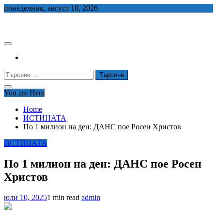
Skip
понеделник, август 10, 2026
to
СЕДЕМ БГ
content
Търсене
за:
You are Here
Home
ИСТИНАТА
По 1 милион на ден: ДАНС пое Росен Христов
ИСТИНАТА
По 1 милион на ден: ДАНС пое Росен
Христов
юли 10, 2025
1 min read
admin