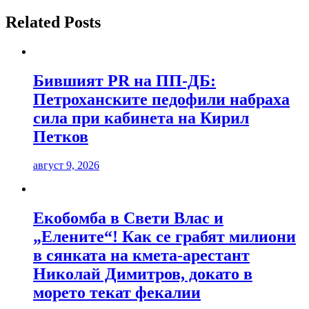
Related Posts
Бившият PR на ПП-ДБ:
Петроханските педофили набраха
сила при кабинета на Кирил
Петков
август 9, 2026
Екобомба в Свети Влас и
„Елените“! Как се грабят милиони
в сянката на кмета-арестант
Николай Димитров, докато в
морето текат фекалии