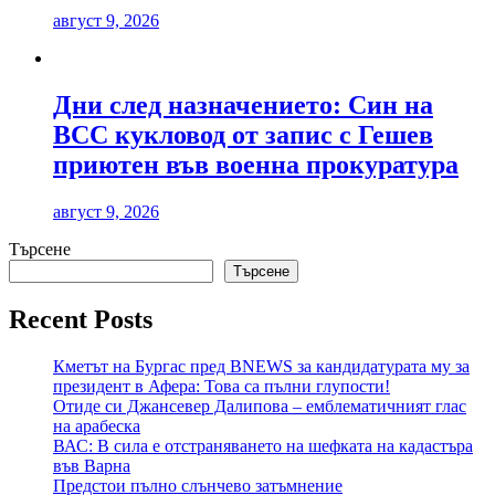
август 9, 2026
Дни след назначението: Син на
ВСС кукловод от запис с Гешев
приютен във военна прокуратура
август 9, 2026
Търсене
Търсене
Recent Posts
Кметът на Бургас пред BNEWS за кандидатурата му за
президент в Афера: Това са пълни глупости!
Отиде си Джансевер Далипова – емблематичният глас
на арабеска
ВАС: В сила е отстраняването на шефката на кадастъра
във Варна
Предстои пълно слънчево затъмнение