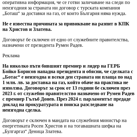
оперативна информация, че се готви заличаване на следи по
неизгодния за страната ни договор с турската компания
„Боташ“ за доставки на газ, от които България няма нужда.
Не е известна причината за привикване на разпит в КПК
на Христов и Златева.
Договорът бе сключен от едно от служебните правителства,
назначени от президента Румен Радев.
Реклама
На няколко пъти бившият премиер и лидер на ГЕРБ
Бойко Борисов нападна президента и обясни, че сделката с
„Ботас“ е неизгодна и всеки ден страната ни плаща по над
1 млн. лв. за доставка на газ, който обаче на практика не
използва. Договорът за срок от 13 години бе сключен през
2023 г. от служебно правителство назначено от Румен Радев
с премиер Гълъб Донев. През 2024 г. парламентът предаде
доклад на прокуратурата и поиска разследване на
неизгодна сделка.
Договорът е сключен в мандата на служебния министър на
енергетиката Росен Христов и на тогавашната шефка на
„Булгаргаз“ Деница Златева.