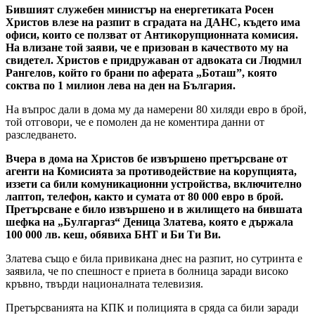
Бившият служебен министър на енергетиката Росен
Христов влезе на разпит в сградата на ДАНС, където има
офиси, които се ползват от Антикорупционната комисия.
На влизане той заяви, че е призован в качеството му на
свидетел. Христов е придружаван от адвоката си Людмил
Рангелов, който го брани по аферата „Боташ”, която
соктва по 1 милион лева на ден на България.
На въпрос дали в дома му да намерени 80 хиляди евро в брой,
той отговори, че е помолен да не коментира данни от
разследването.
Вчера в дома на Христов бе извършено претърсване от
агенти на Комисията за противодействие на корупцията,
иззети са били комуникационни устройства, включително
лаптоп, телефон, както и сумата от 80 000 евро в брой.
Претърсване е било извършено и в жилището на бившата
шефка на „Булгаргаз“ Деница Златева, която е държала
100 000 лв. кеш, обявиха БНТ и Би Ти Ви.
Златева също е била привикана днес на разпит, но сутринта е
заявила, че по спешност е приета в болница заради високо
кръвно, твърди националната телевизия.
Претърсванията на КПК и полицията в сряда са били заради