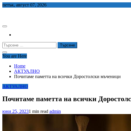
Skip
петък, август 07, 2026
to
СЕДЕМ БГ
content
Търсене
за:
You are Here
Home
АКТУАЛНО
Почитаме паметта на всички Доростолски мъченици
АКТУАЛНО
Почитаме паметта на всички Доростол
юни 25, 2023
1 min read
admin