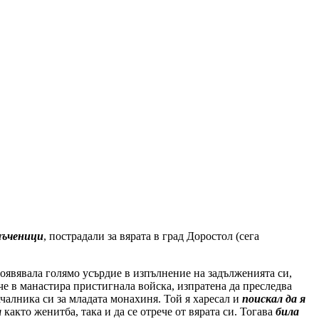
мъченици
, пострадали за вярата в град Доростол (сега
оявявала голямо усърдие в изпълнение на задълженията си,
че в манастира пристигнала войска, изпратена да преследва
алника си за младата монахиня. Той я харесал и
поискал да я
а
както женитба, така и да се отрече от вярата си. Тогава
била