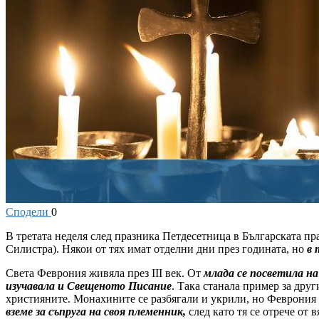
Сподели
0
В
третата неделя след празника Петдесетница в Българската п
Силистра). Някои от тях имат отделни дни през годината, но
в 
Света Феврония живяла през III век. От
млада се посветила 
изучавала и Свещеното Писание
. Така станала пример за дру
християните. Монахините се разбягали и укрили, но Феврония 
вземе за съпруга на своя племенник,
след като тя се отрече от 