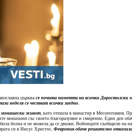
равославна църква
се почита паметта на всички Доростолски 
тази неделя се честват всички заедно
.
на монашески живот
, като отишла в манастир в Месопотамия. Пр
гите монахини със своето благоразумие и смирение. Един ден оба
била болна и не можела да се движи. Войниците съобщили на нач
вярата си в Иисус Христос.
Феврония обаче решително отказал