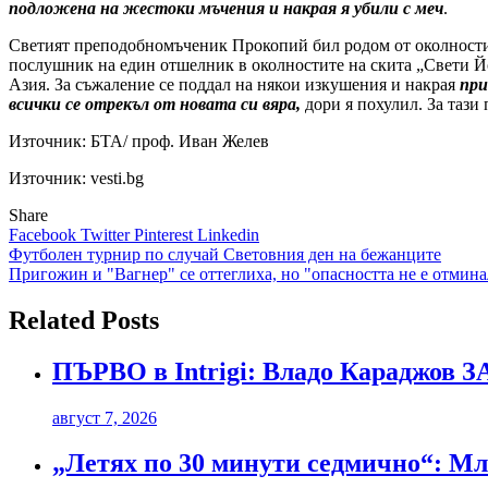
подложена на жестоки мъчения и накрая я убили с меч
.
Светият преподобномъченик Прокопий бил родом от околности
послушник на един отшелник в околностите на скита „Свети Й
Азия. За съжаление се поддал на някои изкушения и накрая
при
всички се отрекъл от новата си вяра,
дори я похулил. За тази
Източник:
БТА/ проф. Иван Желев
Източник: vesti.bg
Share
Facebook
Twitter
Pinterest
Linkedin
Навигация
Футболен турнир по случай Световния ден на бежанците
Пригожин и "Вагнер" се оттеглиха, но "опасността не е отмина
Related Posts
ПЪРВО в Intrigi: Владо Караджов З
август 7, 2026
„Летях по 30 минути седмично“: Мла