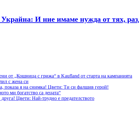
Украйна: И ние имаме нужда от тях, раз
ени от „Кошница с грижа“ в Kaufland от старта на кампанията
лил с жена си
, показа я на снимка! Цвети: Ти си фалшив герой!
ото ми богатство са децата“
 друга! Цвети: Най-трудно е предателството