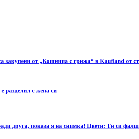
са закупени от „Кошница с грижа“ в Kaufland от с
е разделил с жена си
ди друга, показа я на снимка! Цвети: Ти си фалш