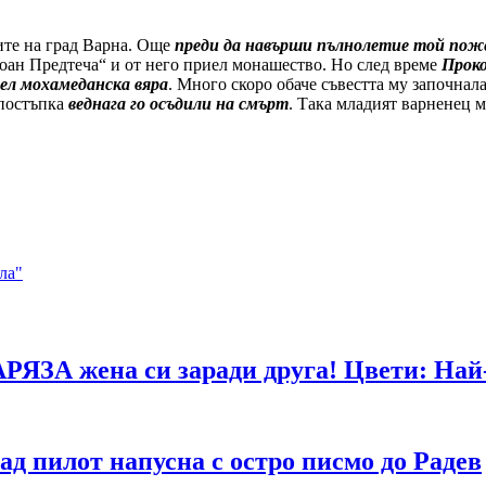
те на град Варна. Още
преди да навърши пълнолетие той пож
оан Предтеча“ и от него приел монашество. Но след време
Проко
ел мохамеданска вяра
. Много скоро обаче съвестта му започнал
 постъпка
веднага го осъдили на смърт
. Така младият варненец 
ла"
АРЯЗА жена си заради друга! Цвети: Най-
д пилот напусна с остро писмо до Радев