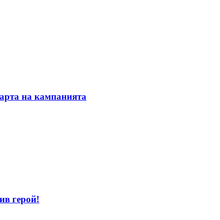
тарта на кампанията
ив герой!