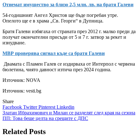
Отнемат имущество за близо 2,5 млн. лв. на братя Галеви
54-годишният Ангел Христов ще бъде погребан утре.
Опелото ще е в храма „Св. Георги“ в Дупница.
Братя Галеви избягаха от страната през 2012 г. малко преди да
получат окончателни присъди от 5 и 7 г. затвор за рекет и
изнудване.
МВР проверява сигнал къде са братя Галеви
Двамата с Пламен Галев се издирваха от Интерпол с червена
бюлетина, чиято давност изтича през 2024 година.
Източник:
NOVA
Източник: vesti.bg
Share
Facebook
Twitter
Pinterest
Linkedin
Навигация
Златан Ибрахимович и Милан се разделят след края на сезона
ПП: Това беше целта на срещите с ДПС
Related Posts