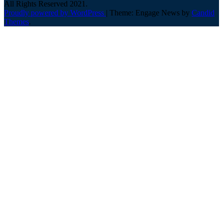
All Rights Reserved 2021.
Proudly powered by WordPress
|
Theme: Engage News by
Candid
Themes
.