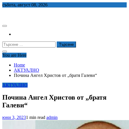
Skip
събота, август 08, 2026
to
СЕДЕМ БГ
content
Търсене
за:
You are Here
Home
АКТУАЛНО
Почина Ангел Христов от „братя Галеви“
АКТУАЛНО
Почина Ангел Христов от „братя
Галеви“
юни 3, 2023
1 min read
admin