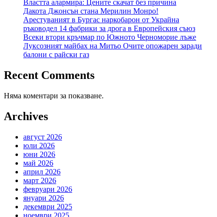
Властта алармира: Цените скачат без причина
Дакота Джонсън стана Мерилин Монро!
Арестуваният в Бургас наркобарон от Украйна
ръководел 14 фабрики за дрога в Европейския съюз
Всеки втори кръчмар по Южното Черноморие лъже
Луксозният майбах на Митьо Очите опожарен заради
балони с райски газ
Recent Comments
Няма коментари за показване.
Archives
август 2026
юли 2026
юни 2026
май 2026
април 2026
март 2026
февруари 2026
януари 2026
декември 2025
ноември 2025