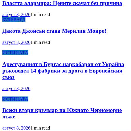
Властта алармира: Цените скачат без причина
август 8, 2026
1 min read
БУЛЕВАРД
Дакота Джонсън стана Мерилин Монро!
август 8, 2026
1 min read
ИСТИНАТА
Арестуваният в Бургас наркобарон от Украйна
ръководел 14 фабрики за дрога в Европейския
съюз
август 8, 2026
ИСТИНАТА
Всеки втори кръчмар по Южното Черноморие
лъже
август 8, 2026
1 min read