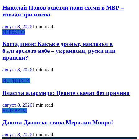
Николай Попов осветли нови схеми в МВР –
извади три имена
август 8, 2026
1 min read
ИЗБРАНО
Костадинов: Какъв е дронът, навлязъл в
българското небе – украински, руски или
ирански?
август 8, 2026
1 min read
ИСТИНАТА
Властта алармира: Цените скачат без причина
август 8, 2026
1 min read
БУЛЕВАРД
Дакота Джонсън стана Мерилин Монро!
август 8, 2026
1 min read