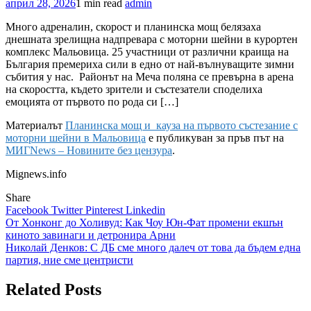
април 28, 2026
1 min read
admin
Много адреналин, скорост и планинска мощ белязаха
днешната зрелищна надпревара с моторни шейни в курортен
комплекс Мальовица. 25 участници от различни краища на
България премериха сили в едно от най-вълнуващите зимни
събития у нас. Районът на Меча поляна се превърна в арена
на скоростта, където зрители и състезатели споделиха
емоцията от първото по рода си […]
Материалът
Планинска мощ и кауза на първото състезание с
моторни шейни в Мальовица
е публикуван за пръв път на
МИГNews – Новините без цензура
.
Mignews.info
Share
Facebook
Twitter
Pinterest
Linkedin
Навигация
От Хонконг до Холивуд: Как Чоу Юн-Фат промени екшън
киното завинаги и детронира Арни
Николай Денков: С ДБ сме много далеч от това да бъдем една
партия, ние сме центристи
Related Posts