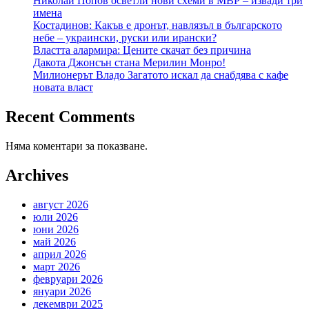
Николай Попов осветли нови схеми в МВР – извади три
имена
Костадинов: Какъв е дронът, навлязъл в българското
небе – украински, руски или ирански?
Властта алармира: Цените скачат без причина
Дакота Джонсън стана Мерилин Монро!
Милионерът Владо Загатото искал да снабдява с кафе
новата власт
Recent Comments
Няма коментари за показване.
Archives
август 2026
юли 2026
юни 2026
май 2026
април 2026
март 2026
февруари 2026
януари 2026
декември 2025