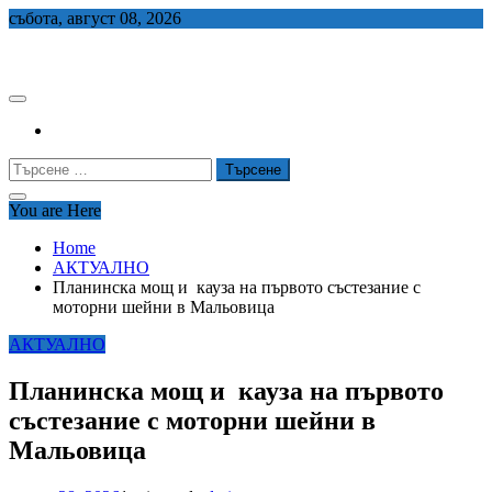
Skip
събота, август 08, 2026
to
СЕДЕМ БГ
content
Търсене
за:
You are Here
Home
АКТУАЛНО
Планинска мощ и кауза на първото състезание с
моторни шейни в Мальовица
АКТУАЛНО
Планинска мощ и кауза на първото
състезание с моторни шейни в
Мальовица