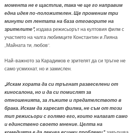
момента не е щастлив, така че ще го направим
една идея по-положителен. Ще променим три
минути от лентата на база отговорите на
зрителите“,
издава режисьорът на култовия филм с
участието на чалга любимците Константин и Лияна
„Майната ти, любов“.
Най-важното за Карадимов е зрителят да си тръгне не
само усмихнат, но и замислен.
„Искам хората да си тръгнат развеселени от
киносалона, но и да си помислят за
отношенията, за лъжите и предателството в
брака. Искам да харесат филма, не съм от този
тип режисьори с голямо его, които налагат само
и единствено своето мнение. Целта на
комедията е да лекува всички проблеми“,
завършва