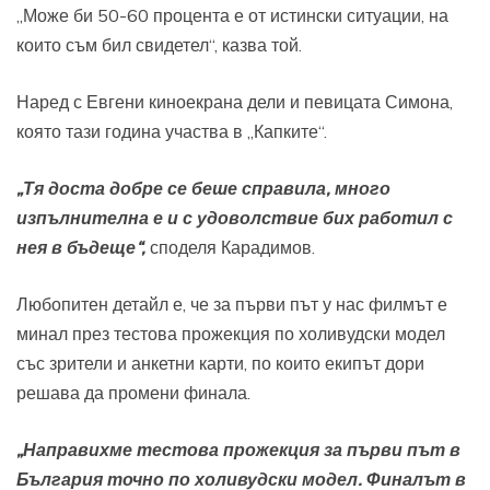
„Може би 50-60 процента е от истински ситуации, на
които съм бил свидетел“, казва той.
Наред с Евгени киноекрана дели и певицата Симона,
която тази година участва в „Капките“.
„Тя доста добре се беше справила, много
изпълнителна е и с удоволствие бих работил с
нея в бъдеще“,
споделя Карадимов.
Любопитен детайл е, че за първи път у нас филмът е
минал през тестова прожекция по холивудски модел
със зрители и анкетни карти, по които екипът дори
решава да промени финала.
„Направихме тестова прожекция за първи път в
България точно по холивудски модел. Финалът в