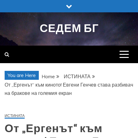
Skip
to
content
СЕДЕМ БГ
You are Here
Home
ИСТИНАТА
От „Ергенът“ към киното! Евгени Генчев става разбивач
на бракове на големия екран
ИСТИНАТА
От „Ергенът“ към