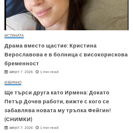
ИСТИНАТА
Драма вместо щастие: Кристина
Верославова е в болница с високорискова
бременност
август 7, 2026
1 min read
ИЗБРАНО
Ще търси друга като Ирмена: Докато
Петър Дочев работи, вижте с кого се
забавлява новата му тръпка Фейгин!
(СНИМКИ)
август 7, 2026
1 min read