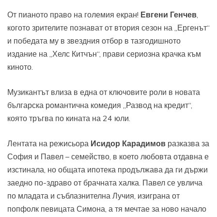
От пианото право на големия екран!
Евгени Генчев
,
когото зрителите познават от втория сезон на „Ергенът“
и победата му в звездния отбор в тазгодишното
издание на „Хелс Китчън“, прави сериозна крачка към
киното.
Музикантът влиза в една от ключовите роли в новата
българска романтична комедия „Развод на кредит“,
която тръгва по кината на 24 юли.
Лентата на режисьора
Исидор Карадимов
разказва за
София и Павел – семейство, в което любовта отдавна е
изстинала, но общата ипотека продължава да ги държи
заедно по-здраво от брачната халка. Павел се увлича
по младата и съблазнителна Лучия, изиграна от
попфолк певицата Симона, а тя мечтае за ново начало