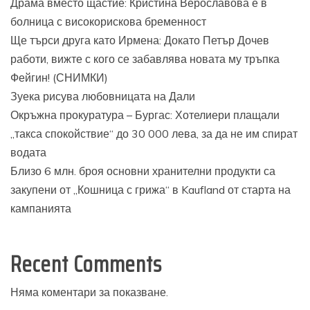
Драма вместо щастие: Кристина Верославова е в
болница с високорискова бременност
Ще търси друга като Ирмена: Докато Петър Дочев
работи, вижте с кого се забавлява новата му тръпка
Фейгин! (СНИМКИ)
Зуека рисува любовницата на Дали
Окръжна прокуратура – Бургас: Хотелиери плащали
„такса спокойствие“ до 30 000 лева, за да не им спират
водата
Близо 6 млн. броя основни хранителни продукти са
закупени от „Кошница с грижа“ в Kaufland от старта на
кампанията
Recent Comments
Няма коментари за показване.