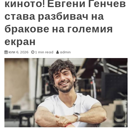
киното! Евгени Генчев
става разбивач на
бракове на големия
екран
юли 6, 2026
1 min read
admin