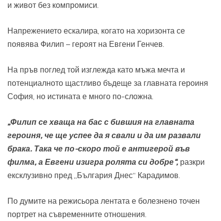
и живот без компромиси.
Напрежението ескалира, когато на хоризонта се
появява Филип – героят на Евгени Генчев.
На пръв поглед той изглежда като мъжа мечта и
потенциалното щастливо бъдеще за главната героиня
София, но истината е много по-сложна.
„Филип се хваща на бас с бившия на главната
героиня, че ще успее да я свали и да им развали
брака. Така че по-скоро той е антигерой във
филма, а Евгени изигра ролята си добре“,
разкри
ексклузивно пред „България Днес“ Карадимов.
По думите на режисьора лентата е болезнено точен
портрет на съвременните отношения.