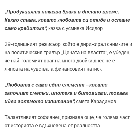
„Продукцията показва брака в днешно време.
Какво става, когато любовта си отиде и остане
само кредитът“,
казва с усмивка Исидор.
29-годишният режисьор, който е дирижирал снимките и
на политическия трилър „Цената на властта“, е убеден,
че най-големият враг на много двойки днес не е
липсата на чувства, а финансовият натиск.
„Любовта е само един елемент – когато
започнат сметки, ипотека и битовизми, тогава
идва голямото изпитание“,
смята Карадимов.
Талантливият софиянец признава още, че голяма част
от историята е вдъхновена от реалността.