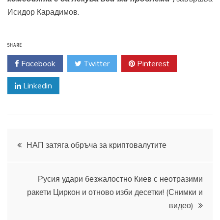
Исидор Карадимов.
SHARE
Facebook
Twitter
Pinterest
Linkedin
Навигация
НАП затяга обръча за криптовалутите
Русия удари безжалостно Киев с неотразими
ракети Циркон и отново изби десетки! (Снимки и
видео)