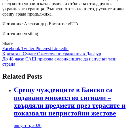
след което украинската армия ги отблъсна отвъд руско-
украинската граница. Въпреки отстъплението, руските атаки
срещу града продължиха.
Източник:
Александър Евстатиев/БТА
Източник: vesti.bg
Share
Facebook
Twitter
Pinterest
Linkedin
Навигация
Кризата в Судан: Ожесточени сражения в Дарфур
До 48 часа: САЩ призова американците да напуснат тази
страна
Related Posts
Срещу чужденците в Банско са
подавани множество сигнали –
хвърляли предмети през терасите и
показвали непристойни жестове
август 5, 2026