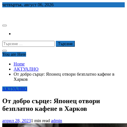
Skip
четвъртък, август 06, 2026
to
СЕДЕМ БГ
content
Търсене
за:
You are Here
Home
АКТУАЛНО
От добро сърце: Японец отвори безплатно кафене в
Харков
АКТУАЛНО
От добро сърце: Японец отвори
безплатно кафене в Харков
април 28, 2023
1 min read
admin