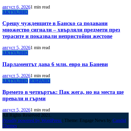
август 6, 2026
1 min read
АКТУАЛНО
Срещу чужденците в Банско са подавани
множество сигнали – хвърляли предмети през
терасите и показвали непристойни жестове
август 5, 2026
1 min read
АКТУАЛНО
Парламентът дава 6 млн. евро на Баневи
август 5, 2026
1 min read
АКТУАЛНО
ИЗБРАНО
Времето в четвъртък: Пак жега, но на места ще
превали и гърми
август 5, 2026
1 min read
All Rights Reserved 2021.
Proudly powered by WordPress
|
Theme: Engage News by
Candid
Themes
.