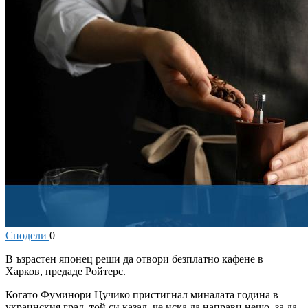
Сподели
0
В
ъзрастен японец реши да отвори безплатно кафене в
Харков, предаде Ройтерс.
Когато Фуминори Цучико пристигнал миналата година в
украинския град, той си казал, че иска да направи нещо, за да