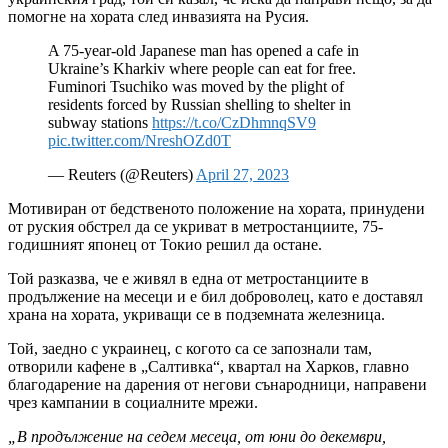
помогне на хората след инвазията на Русия.
A 75-year-old Japanese man has opened a cafe in
Ukraine’s Kharkiv where people can eat for free.
Fuminori Tsuchiko was moved by the plight of
residents forced by Russian shelling to shelter in
subway stations
https://t.co/CzDhmnqSV9
pic.twitter.com/NreshOZd0T
— Reuters (@Reuters)
April 27, 2023
Мотивиран от бедственото положение на хората, принудени
от руския обстрел да се укриват в метростанциите, 75-
годишният японец от Токио решил да остане.
Той разказва, че е живял в една от метростанциите в
продължение на месеци и е бил доброволец, като е доставял
храна на хората, укриващи се в подземната железница.
Той, зaедно с украинец, с когото са се запознали там,
отворили кафене в „Салтивка“, квартал на Харков, главно
благодарение на дарения от негови сънародници, направени
чрез кампании в социалните мрежи.
„В продължение на седем месеца, от юни до декември,