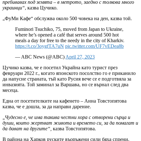
пребивавах под земята – в метрото, заедно с толкова много
украинци“
, казва Цучико.
„ФуМи Кафе“ обслужва около 500 човека на ден, казва той.
Fuminori Tsuchiko, 75, moved from Japan to Ukraine,
where he’s opened a café that serves around 500 hot
meals a day for free to the needy in the city of Kharkiv.
https://t.co/3oygfTA7uN
pic.twitter.com/UF7vEDea8b
— ABC News (@ABC)
April 27, 2023
Цучико казва, че е посетил Украйна като турист през
февруари 2022 г., когато японското посолство го е приканило
да напусне страната, тъй като Русия вече се е подготвяла за
инвазията. Той заминал за Варшава, но се върнал след два
месеца.
Една от посетителките на кафенето – Анна Товстопятова
казва, че е дошла, за да направи дарение.
„Чудесно е, че има такива честни хора с отворени сърца и
души, които жертват живота и времето си, за да помагат и
да дават на другите“,
казва Товстопятова.
В района на Харков руските въоръжени сили бяха спрени,