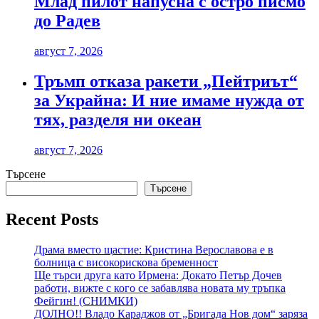
Млад пилот напусна с остро писмо
до Радев
август 7, 2026
Тръмп отказа ракети „Пейтриът“
за Украйна: И ние имаме нужда от
тях, разделя ни океан
август 7, 2026
Търсене
Търсене
Recent Posts
Драма вместо щастие: Кристина Верославова е в
болница с високорискова бременност
Ще търси друга като Ирмена: Докато Петър Дочев
работи, вижте с кого се забавлява новата му тръпка
Фейгин! (СНИМКИ)
ДОЛНО!! Владо Караджов от „Бригада Нов дом“ заряза