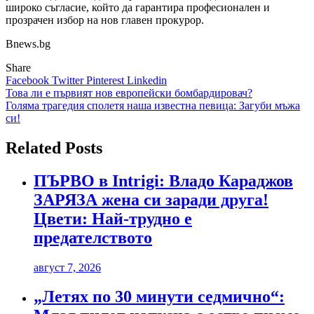
широко съгласие, който да гарантира професионален и
прозрачен избор на нов главен прокурор.
Bnews.bg
Share
Facebook
Twitter
Pinterest
Linkedin
Навигация
Това ли е първият нов европейски бомбардировач?
Голяма трагедия сполетя наша известна певица: Загуби мъжа
си!
Related Posts
ПЪРВО в Intrigi: Владо Караджов
ЗАРЯЗА жена си заради друга!
Цвети: Най-трудно е
предателството
август 7, 2026
„Летях по 30 минути седмично“: