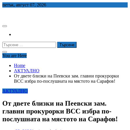
Skip
петък, август 07, 2026
to
СЕДЕМ БГ
content
Търсене
за:
You are Here
Home
АКТУАЛНО
От двете близки на Пеевски зам. главни прокурорки
ВСС избра по-послушната на мястото на Сарафов!
АКТУАЛНО
От двете близки на Пеевски зам.
главни прокурорки ВСС избра по-
послушната на мястото на Сарафов!