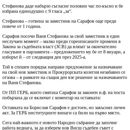
Стефанова даде набързо съгласие половин час по-късно и бе
избрана единодушно с 9 гласа „за“.
Стефанова – готвена за заместник на Сарафов още преди
повече от 1 година.
Сарафов посочи Ваня Стефанова за свой заместник в един
неслучаен момент – малко преди гореописаните промени в
Закона за съдебната власт (ЗСВ) да влязат за окончателно
гласуване в парламента – предложението му бе от 8 януари, а
изборът й – от следващия ден през 2025-а.
Той в спешен порядък направи предложение за назначаване
на свой нов заместник и Прокурорската колегия незабавно се
отзова – в рамките на същия ден взе решение за назначаването
на Ваня Стефанова.
От ПП ГЕРБ, които смятаха Сарафов за законен и.ф. на поста
побързаха да се включат с коментар на оставката:
Оставката на Борислав Сарафов е достоен, но закъснял личен
акт. За ГЕРБ институциите винаги са били на първо място.
Сега най-важното е новото Народно събрание да започне
работа веднага, за да изберем нов Висш съдебен съвет с