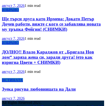
август 7, 2026
1 min read
ИЗБРАНО
Ще търси друга като Ирмена: Докато Петър
Дочев работи, вижте с кого се забавлява новата
му тръпка Фейгин! (СНИМКИ)
август 7, 2026
1 min read
ИЗБРАНО
ДОЛНО!! Владо Караджов от „Бригада Нов
дом“ заряза жена си, заради друга! (ето как
изригна Цвети + СНИМКИ)
август 7, 2026
1 min read
ИСТИНАТА
Зуека рисува любовницата на Дали
август 7, 2026
All Rights Reserved 2021.