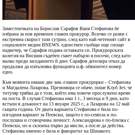
Заместничката на Борислав Сарафов Ваня Стефанова бе
избрана за нов временен главен прокурор. Всичко се разви с
екстремна скорост тази сутрин, след като най-четеният сайт в
социалните медии BNEWS. единствен съобщи още снощи
надвечер, че Сарафов подава оставката си. Прокурорската
колегия на Висшия съдебен съвет набързо я посочи, след като
малко преди заседанието й днес Сарафов депозира отказ да
продължи да изпълнява функцията и.ф. обвинител номер
едно.
Към момента имаше две зам.-главни прокурорки – Стефанова
и Магдалена Лазарова. Презюмира се обаче, пише Клуб Зет, че
титуляр трябва да е този, който има повече прослужено време
на поста. В случая Стефанова има 1 г., 3 месеца и 9 дни, като
встъпи в длъжност на 13 януари 2025 г., а Лазарова на 12 май
същата година. От двата варианта Стефанова е била по-
изгодния вариант за Пеевски, защото е по-семпла и по-
послушна и сговорчива личност. Александрова е по-близка с
Пеевски, но и склонна първо да мисли, а после да действа.
Стефанова именно е била и фаворитът на Шишкото.