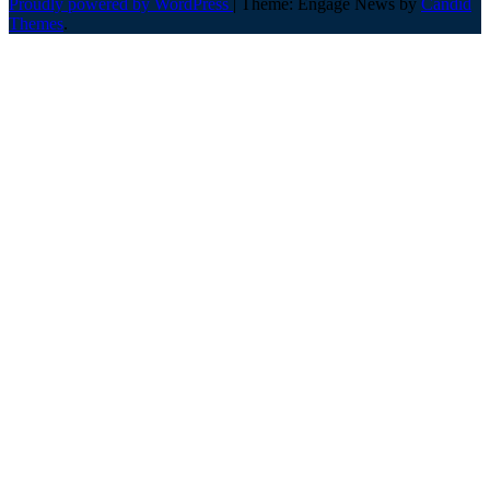
Proudly powered by WordPress
|
Theme: Engage News by
Candid
Themes
.