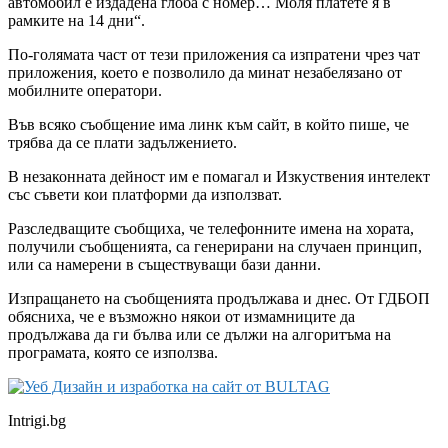
автомобил е издадена глоба с номер… Моля платете я в
рамките на 14 дни“.
По-голямата част от тези приложения са изпратени чрез чат
приложения, което е позволило да минат незабелязано от
мобилните оператори.
Във всяко съобщение има линк към сайт, в който пише, че
трябва да се плати задължението.
В незаконната дейност им е помагал и Изкуствения интелект
със съвети кои платформи да използват.
Разследващите съобщиха, че телефонните имена на хората,
получили съобщенията, са генерирани на случаен принцип,
или са намерени в съществуващи бази данни.
Изпращането на съобщенията продължава и днес. От ГДБОП
обясниха, че е възможно някои от измамниците да
продължава да ги бълва или се дължи на алгоритъма на
програмата, която се използва.
Intrigi.bg