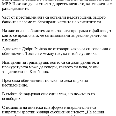
МВР. Няколко души стоят зад престъплението, категорични са
разследващите.
Част от престъпленията са останали недовършени, защото
банките навреме са блокирали картите на клиентите си.
На лаптопа на обвиняемия са открити програми и файлове, за
които се предполага, че са използвани за реализирането на
измамата.
Адвокатът Добри Райков не отговори какво са си говорили с
обвиняемия. Това си е между нас, каза той с усмивка.
Има данни за трима души, които са си дали данните, а
прокуратурата може да говори, каквото си иска, заяви
защитникът на Балабанов.
Пред съда обвиняемият поиска по-лека мярка за
неотклонение.
В събота бе задържан още един мъж, но по-късно го
освободиха.
С помощта на азиатска платформа извършителите са
изпратили десетки хиляди съобщения с текст: „На вашия