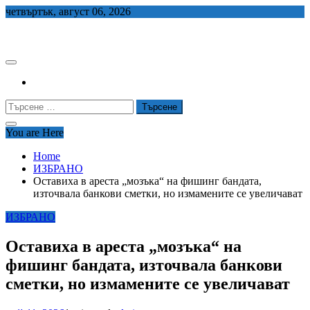
Skip
четвъртък, август 06, 2026
to
СЕДЕМ БГ
content
Търсене
за:
You are Here
Home
ИЗБРАНО
Оставиха в ареста „мозъка“ на фишинг бандата,
източвала банкови сметки, но измамените се увеличават
ИЗБРАНО
Оставиха в ареста „мозъка“ на
фишинг бандата, източвала банкови
сметки, но измамените се увеличават