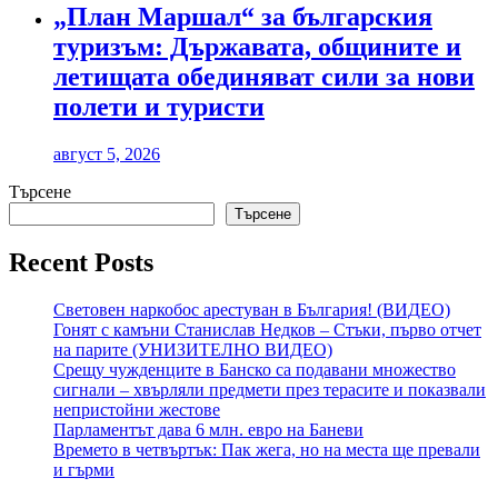
„План Маршал“ за българския
туризъм: Държавата, общините и
летищата обединяват сили за нови
полети и туристи
август 5, 2026
Търсене
Търсене
Recent Posts
Световен наркобос арестуван в България! (ВИДЕО)
Гонят с камъни Станислав Недков – Стъки, първо отчет
на парите (УНИЗИТЕЛНО ВИДЕО)
Срещу чужденците в Банско са подавани множество
сигнали – хвърляли предмети през терасите и показвали
непристойни жестове
Парламентът дава 6 млн. евро на Баневи
Времето в четвъртък: Пак жега, но на места ще превали
и гърми