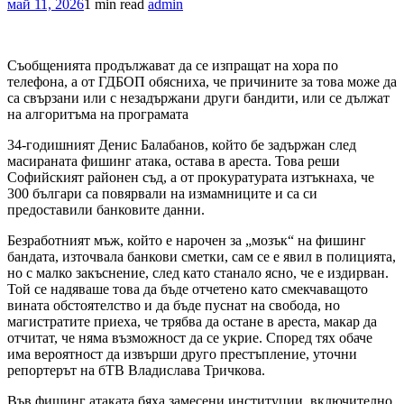
май 11, 2026
1 min read
admin
Съобщенията продължават да се изпращат на хора по
телефона, а от ГДБОП обясниха, че причините за това може да
са свързани или с незадържани други бандити, или се дължат
на алгоритъма на програмата
34-годишният Денис Балабанов, който бе задържан след
масираната фишинг атака, остава в ареста. Това реши
Софийският районен съд, а от прокуратурата изтъкнаха, че
300 българи са повярвали на измамниците и са си
предоставили банковите данни.
Безработният мъж, който е нарочен за „мозък“ на фишинг
бандата, източвала банкови сметки, сам се е явил в полицията,
но с малко закъснение, след като станало ясно, че е издирван.
Той се надяваше това да бъде отчетено като смекчаващото
вината обстоятелство и да бъде пуснат на свобода, но
магистратите приеха, че трябва да остане в ареста, макар да
отчитат, че няма възможност да се укрие. Според тях обаче
има вероятност да извърши друго престъпление, уточни
репортерът на бТВ Владислава Тричкова.
Във фишинг атаката бяха замесени институции, включително