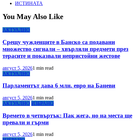
ИСТИНАТА
You May Also Like
АКТУАЛНО
Срещу чужденците в Банско са подавани
множество сигнали – хвърляли предмети през
терасите и показвали непристойни жестове
август 5, 2026
1 min read
АКТУАЛНО
Парламентът дава 6 млн. евро на Баневи
август 5, 2026
1 min read
АКТУАЛНО
ИЗБРАНО
Времето в четвъртък: Пак жега, но на места ще
превали и гърми
август 5, 2026
1 min read
ИЗБРАНО