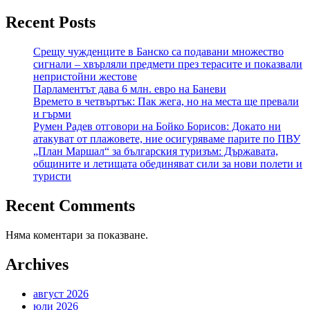
Recent Posts
Срещу чужденците в Банско са подавани множество
сигнали – хвърляли предмети през терасите и показвали
непристойни жестове
Парламентът дава 6 млн. евро на Баневи
Времето в четвъртък: Пак жега, но на места ще превали
и гърми
Румен Радев отговори на Бойко Борисов: Докато ни
атакуват от плажовете, ние осигуряваме парите по ПВУ
„План Маршал“ за българския туризъм: Държавата,
общините и летищата обединяват сили за нови полети и
туристи
Recent Comments
Няма коментари за показване.
Archives
август 2026
юли 2026