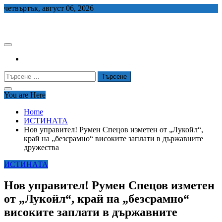
Skip
четвъртък, август 06, 2026
to
СЕДЕМ БГ
content
Търсене
за:
You are Here
Home
ИСТИНАТА
Нов управител! Румен Спецов изметен от „Лукойл“,
край на „безсрамно“ високите заплати в държавните
дружества
ИСТИНАТА
Нов управител! Румен Спецов изметен
от „Лукойл“, край на „безсрамно“
високите заплати в държавните