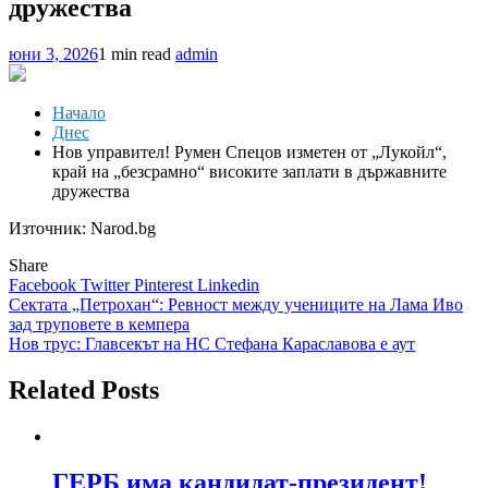
дружества
юни 3, 2026
1 min read
admin
Начало
Днес
Нов управител! Румен Спецов изметен от „Лукойл“,
край на „безсрамно“ високите заплати в държавните
дружества
Източник: Narod.bg
Share
Facebook
Twitter
Pinterest
Linkedin
Навигация
Сектата „Петрохан“: Ревност между учениците на Лама Иво
зад труповете в кемпера
Нов трус: Главсекът на НС Стефана Караславова е аут
Related Posts
ГЕРБ има кандидат-президент!