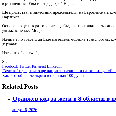
в резиденция „Евксиноград“ край Варна.
Ще присъстват и заместник-председателят на Европейската ко
Парликов.
Основен акцент в разговорите ще бъде регионалната свързаност
удължаване към Молдова.
Идеята е по трасето да бъде изградена модерна транспортна, 
държави.
Източник: bntnews.bg
Share
Facebook
Twitter
Pinterest
Linkedin
Навигация
“Зелени” идеи, които ще направят начина ни на живот “устойч
Хамас съобщи, че държи в плен над 100 души
Related Posts
Оранжев код за жеги в 8 области в 
август 6, 2026