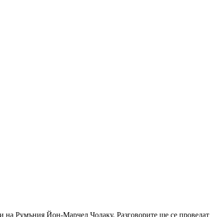
 на Румъния Йон-Марчел Чолаку. Разговорите ще се проведат