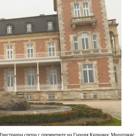
ристранна среща с премиерите на Гърция Кириакос Мицотакис и