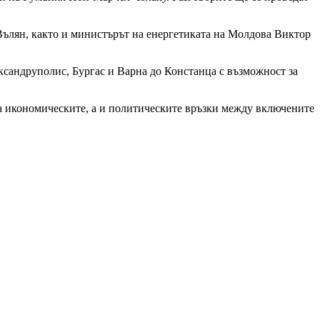
ълян, както и министърът на енергетиката на Молдова Виктор
ксандруполис, Бургас и Варна до Констанца с възможност за
ра икономическите, а и политическите връзки между включените