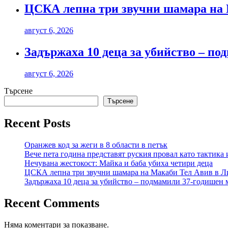
ЦСКА лепна три звучни шамара на 
август 6, 2026
Задържаха 10 деца за убийство – по
август 6, 2026
Търсене
Търсене
Recent Posts
Оранжев код за жеги в 8 области в петък
Вече пета година представят руския провал като тактика 
Нечувана жестокост: Майка и баба убиха четири деца
ЦСКА лепна три звучни шамара на Макаби Тел Авив в Л
Задържаха 10 деца за убийство – подмамили 37-годишен м
Recent Comments
Няма коментари за показване.