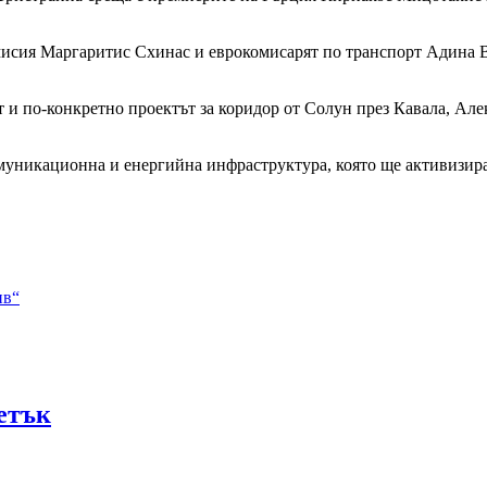
мисия Маргаритис Схинас и еврокомисарят по транспорт Адина В
 и по-конкретно проектът за коридор от Солун през Кавала, Але
комуникационна и енергийна инфраструктура, която ще активизи
ив“
петък