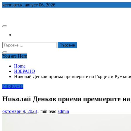
Skip
четвъртък, август 06, 2026
to
СЕДЕМ БГ
content
Търсене
за:
You are Here
Home
ИЗБРАНО
Николай Денков приема премиерите на Гърция и Румъни
ИЗБРАНО
Николай Денков приема премиерите на
октомври 9, 2023
1 min read
admin