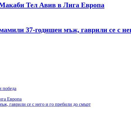
Макаби Тел Авив в Лига Европа
дмамили 37-годишен мъж, гаврили се с не
и победа
ига Европа
ъж, гаврили се с него и го пребили до смърт