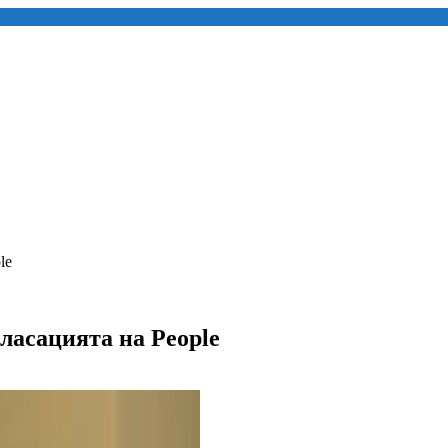
le
ласацията на People