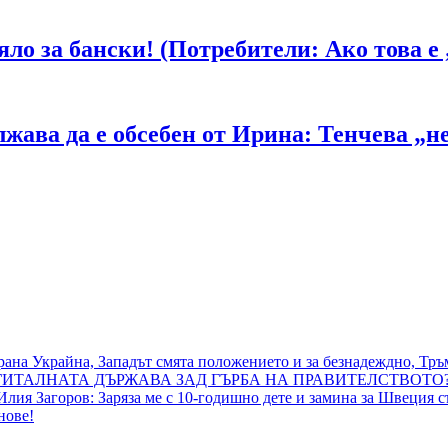
ло за бански! (Потребители: Ако това 
ава да е обсебен от Ирина: Тенчева „не 
рана Украйна, Западът смята положението и за безнадеждно, Тръ
ТАЛНАТА ДЪРЖАВА ЗАД ГЪРБА НА ПРАВИТЕЛСТВОТО?
и Илия Загоров: Заряза ме с 10-годишно дете и замина за Швеция 
нове!