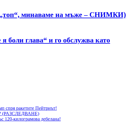
е „топ“, минаваме на мъже – СНИМКИ)
я боли глава“ и го обслужва като
мп спря ракетите Пейтриът!
 (РАЗСЛЕДВАНЕ)
със 120-килограмова дебелана!