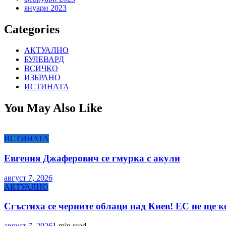
януари 2023
Categories
АКТУАЛНО
БУЛЕВАРД
ВСИЧКО
ИЗБРАНО
ИСТИНАТА
You May Also Like
ИСТИНАТА
Евгения Джаферович се гмурка с акули
август 7, 2026
АКТУАЛНО
Сгъстиха се черните облаци над Киев! ЕС не ще 
август 7, 2026
1 min read