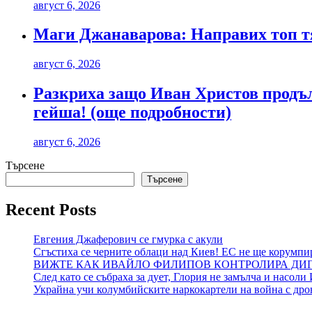
август 6, 2026
Маги Джанаварова: Направих топ тя
август 6, 2026
Разкриха защо Иван Христов продълж
гейша! (още подробности)
август 6, 2026
Търсене
Търсене
Recent Posts
Евгения Джаферович се гмурка с акули
Сгъстиха се черните облаци над Киев! ЕС не ще корумпи
ВИЖТЕ КАК ИВАЙЛО ФИЛИПОВ КОНТРОЛИРА ДИГИ
След като се събраха за дует, Глория не замълча и насол
Украйна учи колумбийските наркокартели на война с дро