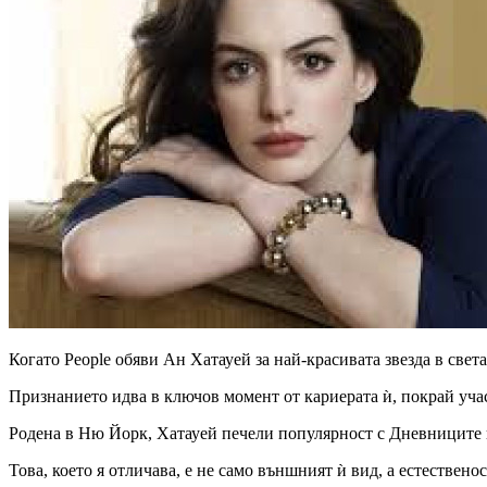
Когато People обяви Ан Хатауей за най-красивата звезда в света
Признанието идва в ключов момент от кариерата ѝ, покрай уча
Родена в Ню Йорк, Хатауей печели популярност с Дневниците н
Това, което я отличава, е не само външният ѝ вид, а естествено