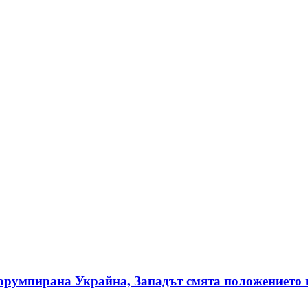
корумпирана Украйна, Западът смята положението 