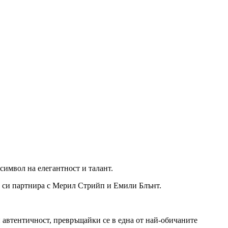
 символ на елегантност и талант.
о си партнира с Мерил Стрийп и Емили Блънт.
л и автентичност, превръщайки се в една от най-обичаните