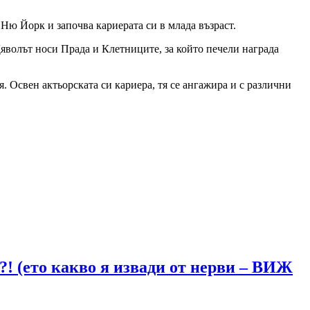
 Ню Йорк и започва кариерата си в млада възраст.
Дяволът носи Прада и Клетниците, за който печели награда
. Освен актьорската си кариера, тя се ангажира и с различни
?! (ето какво я извади от нерви – ВИЖ