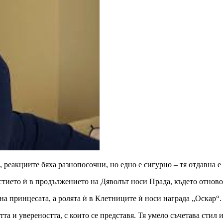
, реакциите бяха разнопосочни, но едно е сигурно – тя отдавна е
стието ѝ в продължението на Дяволът носи Прада, където отнов
а принцесата, а ролята ѝ в Клетниците ѝ носи награда „Оскар“.
стта и увереността, с които се представя. Тя умело съчетава сти