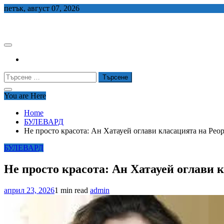
Skip
петък, август 07, 2026
to
СЕДЕМ БГ
content
Търсене
за:
You are Here
Home
БУЛЕВАРД
Не просто красота: Ан Хатауей оглави класацията на Peop
БУЛЕВАРД
Не просто красота: Ан Хатауей оглави к
април 23, 2026
1 min read
admin