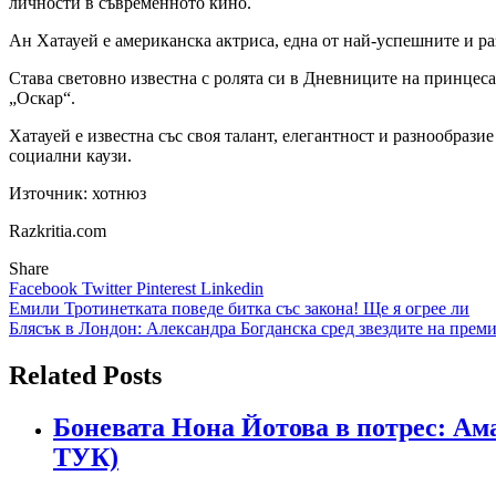
личности в съвременното кино.
Ан Хатауей е американска актриса, една от най-успешните и раз
Става световно известна с ролята си в Дневниците на принцеса
„Оскар“.
Хатауей е известна със своя талант, елегантност и разнообраз
социални каузи.
Източник: хотнюз
Razkritia.com
Share
Facebook
Twitter
Pinterest
Linkedin
Навигация
Емили Тротинетката поведе битка със закона! Ще я огрее ли
Блясък в Лондон: Александра Богданска сред звездите на преми
Related Posts
Боневата Нона Йотова в потрес: Ама
ТУК)