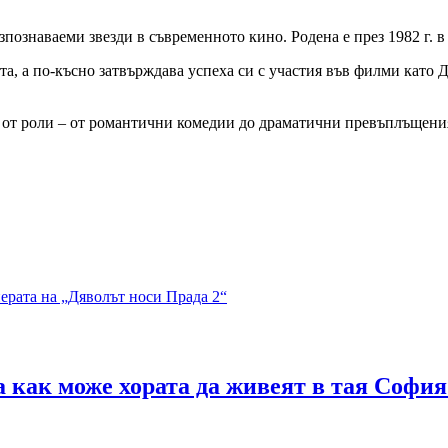
познаваеми звезди в съвременното кино. Родена е през 1982 г. в
та, а по-късно затвърждава успеха си с участия във филми като 
ие от роли – от романтични комедии до драматични превъплъщения
ерата на „Дяволът носи Прада 2“
 как може хората да живеят в тая София