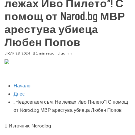
лежах Иво Пилето”! С
помощ от Narod.bg МВР
арестува убиеца
Любен Попов
юли 28, 2024
1 min read
admin
Начало
Днес
„Недосегаем съм. Не лежах Иво Пилето”! С помощ
от Narod.bg МВР арестува убиеца Любен Попов
Източник: Narod.bg