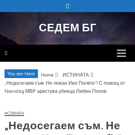
Skip
to
content
СЕДЕМ БГ
You are Here
Home
ИСТИНАТА
„Недосегаем съм. Не лежах Иво Пилето”! С помощ от
Narod.bg МВР арестува убиеца Любен Попов
ИСТИНАТА
„Недосегаем съм. Не