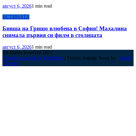
август 6, 2026
1 min read
ИСТИНАТА
Бивша на Гришо влюбена в София! Мадалина
снимала първия си филм в столицата
август 6, 2026
1 min read
All Rights Reserved 2021.
Proudly powered by WordPress
|
Theme: Engage News by
Candid
Themes
.