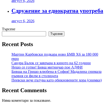
август 6, 2026
Сдружение за еднократна употреба
август 6, 2026
Търсене
Търсене
Recent Posts
Мартин Карбовски подкара ново БМВ Х6 за 180 000
евро
Сандра Бълок се завръща в киното на 62 години
Нещо се готви! Бивш митничар пое АДФИ
Бивша на Гришо влюбена в София! Мадалина снимала
първия си филм в столицата
Пеевски вече пътува като обикновените хора (снимки)
Recent Comments
Няма коментари за показване.