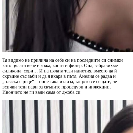
Тя видимо не прилича на себе си на последните си снимки
като цялата вече е кожа, кости и филър. Опа, забравихме
силикона, сори… И на цялата тази идиотия, вместо да й
скръцне със зъби и да я вкара в пътя, Анелия се радва и
„пляска с ръце“ – поне така излиза, защото се сещате, че
всички тези пари за скъпите процедури и инжекции,
Ивончето не ги вади сама от джоба си.