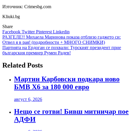
Източник: Crimesbg.com
Kliuki.bg
Share
Facebook
Twitter
Pinterest
Linkedin
Навигация
РАЗГЕЛЕ!! Михаела Маринова показа отблизо гаджето си:
Отвел я в рая! (подробности + МНОГО СНИМКИ)
Партията на Ердоган се похвали: Турският президент прие
българския премиер Румен Радев!
Related Posts
Мартин Карбовски подкара ново
БМВ Х6 за 180 000 евро
август 6, 2026
Нещо се готви! Бивш митничар пое
АДФИ