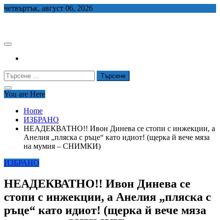
Skip
четвъртък, август 06, 2026
to
СЕДЕМ БГ
content
Търсене
за:
You are Here
Home
ИЗБРАНО
НЕАДЕКВАТНО!! Ивон Динева се стопи с инжекции, а
Анелия „пляска с ръце“ като идиот! (щерка й вече мяза
на мумия – СНИМКИ)
ИЗБРАНО
НЕАДЕКВАТНО!! Ивон Динева се
стопи с инжекции, а Анелия „пляска с
ръце“ като идиот! (щерка й вече мяза