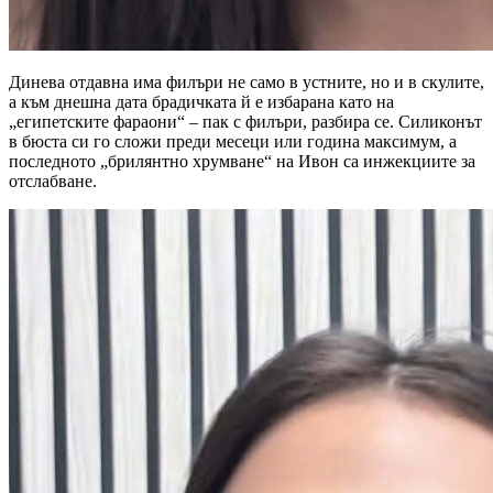
Динева отдавна има филъри не само в устните, но и в скулите,
а към днешна дата брадичката й е избарана като на
„египетските фараони“ – пак с филъри, разбира се. Силиконът
в бюста си го сложи преди месеци или година максимум, а
последното „брилянтно хрумване“ на Ивон са инжекциите за
отслабване.