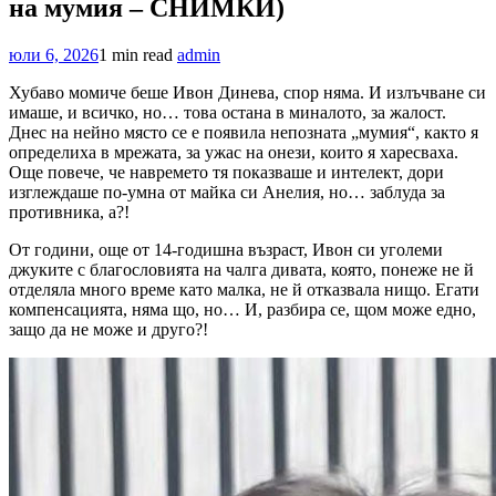
на мумия – СНИМКИ)
юли 6, 2026
1 min read
admin
Хубаво момиче беше Ивон Динева, спор няма. И излъчване си
имаше, и всичко, но… това остана в миналото, за жалост.
Днес на нейно място се е появила непозната „мумия“, както я
определиха в мрежата, за ужас на онези, които я харесваха.
Още повече, че навремето тя показваше и интелект, дори
изглеждаше по-умна от майка си Анелия, но… заблуда за
противника, а?!
От години, още от 14-годишна възраст, Ивон си уголеми
джуките с благословията на чалга дивата, която, понеже не й
отделяла много време като малка, не й отказвала нищо. Егати
компенсацията, няма що, но… И, разбира се, щом може едно,
защо да не може и друго?!