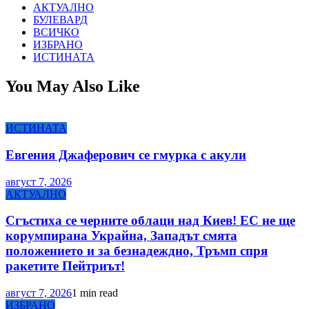
АКТУАЛНО
БУЛЕВАРД
ВСИЧКО
ИЗБРАНО
ИСТИНАТА
You May Also Like
ИСТИНАТА
Евгения Джаферович се гмурка с акули
август 7, 2026
АКТУАЛНО
Сгъстиха се черните облаци над Киев! ЕС не ще
корумпирана Украйна, Западът смята
положението и за безнадеждно, Тръмп спря
ракетите Пейтриът!
август 7, 2026
1 min read
ИЗБРАНО