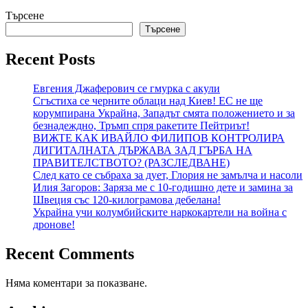
Търсене
Търсене
Recent Posts
Евгения Джаферович се гмурка с акули
Сгъстиха се черните облаци над Киев! ЕС не ще
корумпирана Украйна, Западът смята положението и за
безнадеждно, Тръмп спря ракетите Пейтриът!
ВИЖТЕ КАК ИВАЙЛО ФИЛИПОВ КОНТРОЛИРА
ДИГИТАЛНАТА ДЪРЖАВА ЗАД ГЪРБА НА
ПРАВИТЕЛСТВОТО? (РАЗСЛЕДВАНЕ)
След като се събраха за дует, Глория не замълча и насоли
Илия Загоров: Заряза ме с 10-годишно дете и замина за
Швеция със 120-килограмова дебелана!
Украйна учи колумбийските наркокартели на война с
дронове!
Recent Comments
Няма коментари за показване.