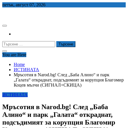
Skip
петък, август 07, 2026
to
СЕДЕМ БГ
content
Търсене
за:
You are Here
Home
ИСТИНАТА
Мръсотия в Narod.bg! След „Баба Алино“ и парк
„Галата“ откраднат, подсъдимият за корупция Благомир
Коцев мълчи (СИГНАЛ+СКИЦА)
ИСТИНАТА
Мръсотия в Narod.bg! След „Баба
Алино“ и парк „Галата“ откраднат,
подсъдимият за корупция Благомир