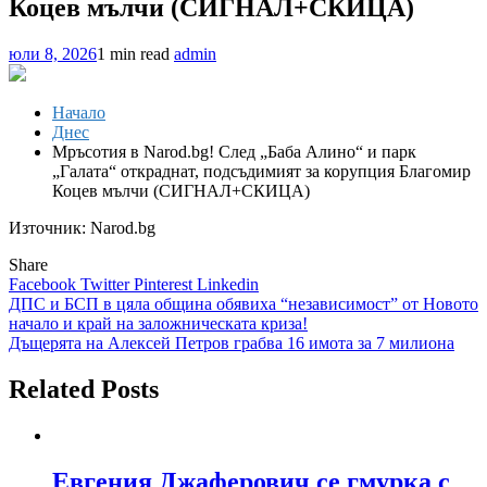
Коцев мълчи (СИГНАЛ+СКИЦА)
юли 8, 2026
1 min read
admin
Начало
Днес
Мръсотия в Narod.bg! След „Баба Алино“ и парк
„Галата“ откраднат, подсъдимият за корупция Благомир
Коцев мълчи (СИГНАЛ+СКИЦА)
Източник: Narod.bg
Share
Facebook
Twitter
Pinterest
Linkedin
Навигация
ДПС и БСП в цяла община обявиха “независимост” от Новото
начало и край на заложническата криза!
Дъщерята на Алексей Петров грабва 16 имота за 7 милиона
Related Posts
Евгения Джаферович се гмурка с