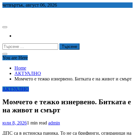
Skip
четвъртък, август 06, 2026
to
СЕДЕМ БГ
content
Търсене
за:
You are Here
Home
АКТУАЛНО
Момчето е тежко изнервено. Битката е на живот и смърт
АКТУАЛНО
Момчето е тежко изнервено. Битката е
на живот и смърт
юли 8, 2026
1 min read
admin
ДПС са в истинска паника. То не са брифинги, сезираници на