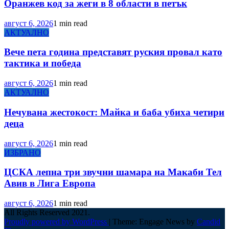
Оранжев код за жеги в 8 области в петък
август 6, 2026
1 min read
АКТУАЛНО
Вече пета година представят руския провал като
тактика и победа
август 6, 2026
1 min read
АКТУАЛНО
Нечувана жестокост: Майка и баба убиха четири
деца
август 6, 2026
1 min read
ИЗБРАНО
ЦСКА лепна три звучни шамара на Макаби Тел
Авив в Лига Европа
август 6, 2026
1 min read
All Rights Reserved 2021.
Proudly powered by WordPress
|
Theme: Engage News by
Candid