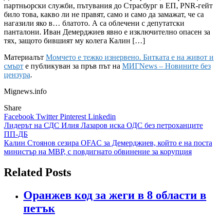
партньорски служби, пътувания до Страсбург в ЕП, PNR-гейт
било това, какво ли не правят, само и само да замажат, че са
нагазили яко в… блатото. А са облечени с депутатски
панталони. Иван Демерджиев явно е изключително опасен за
тях, защото бившият му колега Калин […]
Материалът
Момчето е тежко изнервено. Битката е на живот и
смърт
е публикуван за пръв път на
МИГNews – Новините без
цензура
.
Mignews.info
Share
Facebook
Twitter
Pinterest
Linkedin
Навигация
Лидерът на СДС Илия Лазаров иска ОДС без петроханците
ПП-ДБ
Калин Стоянов сезира OFAC за Демерджиев, който е на поста
министър на МВР, с повдигнато обвинение за корупция
Related Posts
Оранжев код за жеги в 8 области в
петък