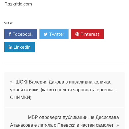
Razkritia.com
SHARE
Facebook
Twitter
Pinterest
Linkedin
Навигация
ШОК!! Валерия Дакова в инвалидна количка,
ужаси всички! (какво сполетя чаровната ергенка –
СНИМКИ)
МВР опроверга публикации, че Десислава
Атанасова е летяла с Пеевски в частен самолет