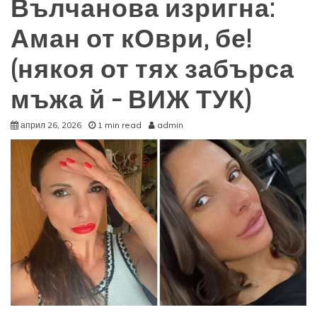
Вълчанова изригна:
Аман от кОври, бе!
(някоя от тях забърса
мъжа й – ВИЖ ТУК)
април 26, 2026
1 min read
admin