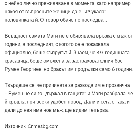
с нейно лично преживяване в момента, като например
някоя от въпросните женици да е „изчукала“
половинката й. Отговор обаче не последва…
Всъщност самата Маги не е обявявала връзка с мъж от
години, а последният, с когото се е показвала
официално, беше съпругът й. Знаем, че 49-годишната
красавица беше омъжена за застрахователния бос
Румен Георгиев, но бракът им продължи само 6 години.
Твърдеше се, че причината за развода им е прозаична
– Румен не си го „държал в гащите“ и Маги разбрала, че
й кръшка при всеки удобен повод. Дали и сега е така и
дали до нея има нов мъж, ще видим тепърва.
Източник: Crimesbg.com