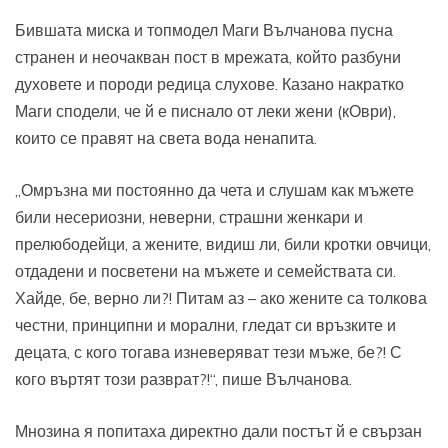
Бившата миска и топмодел Маги Вълчанова пусна
странен и неочакван пост в мрежата, който разбуни
духовете и породи редица слухове. Казано накратко
Маги сподели, че й е писнало от леки жени (кОври),
които се правят на света вода ненапита.
„Омръзна ми постоянно да чета и слушам как мъжете
били несериозни, неверни, страшни женкари и
прелюбодейци, а жените, видиш ли, били кротки овчици,
отдадени и посветени на мъжете и семействата си.
Хайде, бе, верно ли?! Питам аз – ако жените са толкова
честни, принципни и морални, гледат си връзките и
децата, с кого тогава изневеряват тези мъже, бе?! С
кого въртят този разврат?!“, пише Вълчанова.
Мнозина я попитаха директно дали постът й е свързан