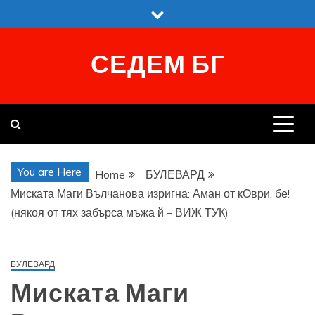
Skip
to
content
СЕДЕМ БГ
You are Here
Home
БУЛЕВАРД
Миската Маги Вълчанова изригна: Аман от кОври, бе!
(някоя от тях забърса мъжа й – ВИЖ ТУК)
БУЛЕВАРД
Миската Маги