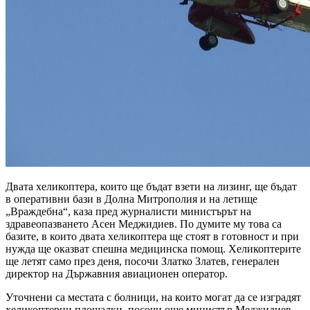
Двата хеликоптера, които ще бъдат взети на лизинг, ще бъдат
в оперативни бази в Долна Митрополия и на летище
„Враждебна“, каза пред журналисти министърът на
здравеопазването Асен Меджидиев. По думите му това са
базите, в които двата хеликоптера ще стоят в готовност и при
нужда ще оказват спешна медицинска помощ. Хеликоптерите
ще летят само през деня, посочи Златко Златев, генерален
директор на Държавния авиационен оператор.
Уточнени са местата с болници, на които могат да се изградят
хеликоптерни площадки, посочи още министър Меджидиев.