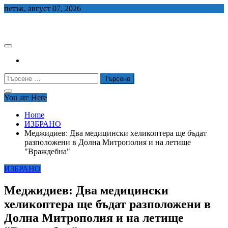
Skip
петък, август 07, 2026
to
СЕДЕМ БГ
content
Търсене
за:
You are Here
Home
ИЗБРАНО
Меджидиев: Два медицински хеликоптера ще бъдат
разположени в Долна Митрополия и на летище
"Враждебна"
ИЗБРАНО
Меджидиев: Два медицински
хеликоптера ще бъдат разположени в
Долна Митрополия и на летище