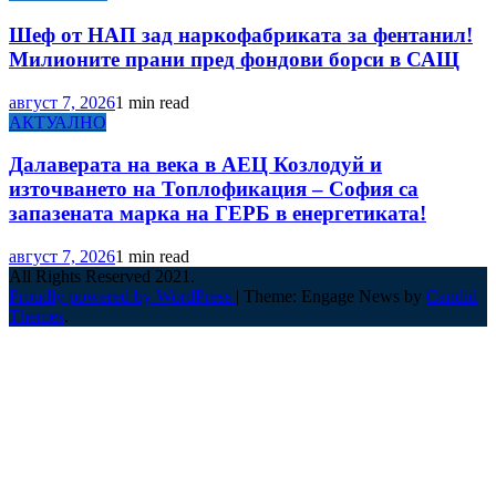
Шеф от НАП зад наркофабриката за фентанил!
Милионите прани пред фондови борси в САЩ
август 7, 2026
1 min read
АКТУАЛНО
Далаверата на века в АЕЦ Козлодуй и
източването на Топлофикация – София са
запазената марка на ГЕРБ в енергетиката!
август 7, 2026
1 min read
All Rights Reserved 2021.
Proudly powered by WordPress
|
Theme: Engage News by
Candid
Themes
.