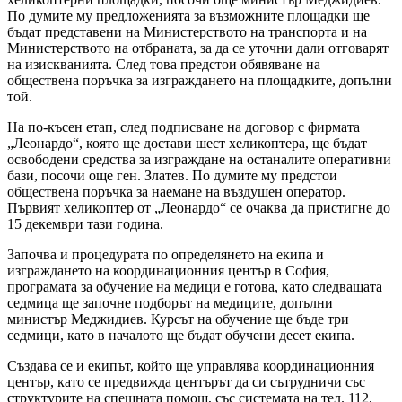
По думите му предложенията за възможните площадки ще
бъдат представени на Министерството на транспорта и на
Министерството на отбраната, за да се уточни дали отговарят
на изискванията. След това предстои обявяване на
обществена поръчка за изграждането на площадките, допълни
той.
На по-късен етап, след подписване на договор с фирмата
„Леонардо“, която ще достави шест хеликоптера, ще бъдат
освободени средства за изграждане на останалите оперативни
бази, посочи още ген. Златев. По думите му предстои
обществена поръчка за наемане на въздушен оператор.
Първият хеликоптер от „Леонардо“ се очаква да пристигне до
15 декември тази година.
Започва и процедурата по определянето на екипа и
изграждането на координационния център в София,
програмата за обучение на медици е готова, като следващата
седмица ще започне подборът на медиците, допълни
министър Меджидиев. Курсът на обучение ще бъде три
седмици, като в началото ще бъдат обучени десет екипа.
Създава се и екипът, който ще управлява координационния
център, като се предвижда центърът да си сътрудничи със
структурите на спешната помощ, със системата на тел. 112,