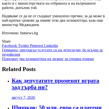
както и с министерствата на отбраната и на вътрешните
работи, допълни той.
Надяваме се да не се създават умишлено пречки, за да може в
най-кратки срокове да имаме тези два хеликоптера, каза още
министър Меджидиев.
Източник: bntnews.bg
Share
Facebook
Twitter
Pinterest
Linkedin
Навигация
Германец, предлагал услугите си на детегледач, бе осъден за
педофолия
Поръчват два хеликоптера на лизинг за спешна помощ
Related Posts
Как депутатите променят играта
зад гърба ни?
август 7, 2026
Шишков: 50 млн. евро са платени