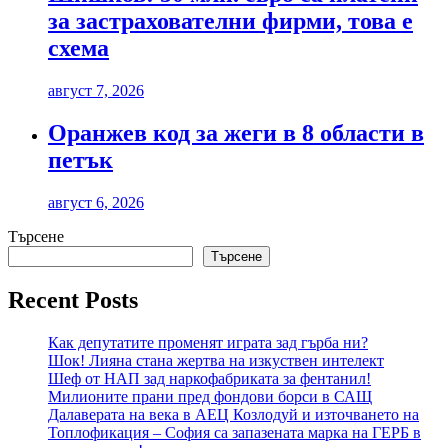
за застрахователни фирми, това е
схема
август 7, 2026
Оранжев код за жеги в 8 области в
петък
август 6, 2026
Търсене
Търсене
Recent Posts
Как депутатите променят играта зад гърба ни?
Шок! Лияна стана жертва на изкуствен интелект
Шеф от НАП зад наркофабриката за фентанил!
Милионите прани пред фондови борси в САЩ
Далаверата на века в АЕЦ Козлодуй и източването на
Топлофикация – София са запазената марка на ГЕРБ в