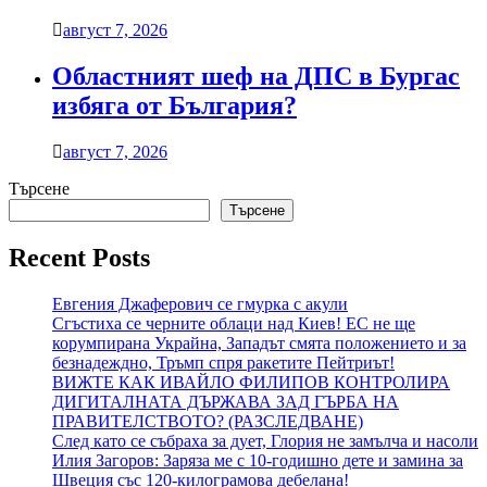
август 7, 2026
Областният шеф на ДПС в Бургас
избяга от България?
август 7, 2026
Търсене
Търсене
Recent Posts
Евгения Джаферович се гмурка с акули
Сгъстиха се черните облаци над Киев! ЕС не ще
корумпирана Украйна, Западът смята положението и за
безнадеждно, Тръмп спря ракетите Пейтриът!
ВИЖТЕ КАК ИВАЙЛО ФИЛИПОВ КОНТРОЛИРА
ДИГИТАЛНАТА ДЪРЖАВА ЗАД ГЪРБА НА
ПРАВИТЕЛСТВОТО? (РАЗСЛЕДВАНЕ)
След като се събраха за дует, Глория не замълча и насоли
Илия Загоров: Заряза ме с 10-годишно дете и замина за
Швеция със 120-килограмова дебелана!