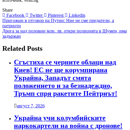
Източник: vesti.bg
Share
Facebook
Twitter
Pinterest
Linkedin
Навигация
Пригожин в отговор на Путин: Ние не сме предатели, а
патриоти
Дрога за над половин млн. лв. откри полицията в Шумен, има
задържан
Related Posts
Сгъстиха се черните облаци над
Киев! ЕС не ще корумпирана
Украйна, Западът смята
положението и за безнадеждно,
Тръмп спря ракетите Пейтриът!
август 7, 2026
Украйна учи колумбийските
наркокартели на война с дронове!