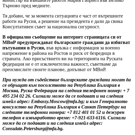
министър на външните работи Мария Габриел във Велико
Търново пред медиите.
Тя добави, че за момента ситуацията е част от вътрешните
работи на Русия, а решение на президента е дали да свика
Консултативен съвет за национална сигурност.
В официално съобщение на интернет страницата си от
МВнР предупреждават българските граждани да избягват
пътувания в Русия,
във връзка с информация за военно
напрежение в района на Ростов и риск от безредици в
страната. Ако присъствието ви на територията на Руската
федерация не е от изключителна важност, съветваме да
преосмислите своите планове, допълват от МВнР.
При нужда от съдействие българските граждани могат да
се обръщат към посолството на Република България в
Москва, Руска Федерация на следния телефонен номер: + 7
495 234 02 26. Сигнали може да се подават и на следния
имейл адрес: Embassy.Moscow@mfa.bg; и към Генералното
консулство на Република България в Санкт Петербург на
следните телефонни номера: +7 812 401 01 52 и дежурен
телефон в извънработно време: +7-921-633-6116. Сигнали
може да се подават и на следния имейл адрес:
Consulate.Petersburg@mfa.bg.