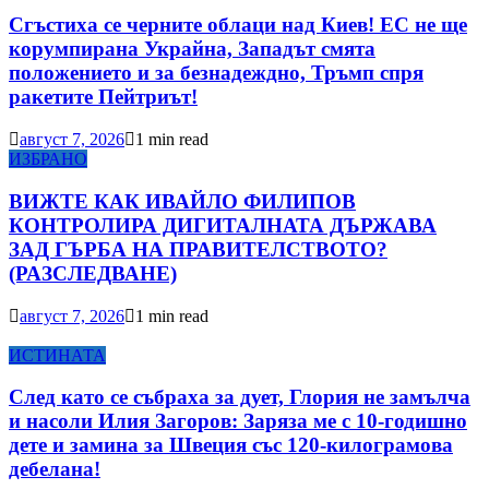
Сгъстиха се черните облаци над Киев! ЕС не ще
корумпирана Украйна, Западът смята
положението и за безнадеждно, Тръмп спря
ракетите Пейтриът!
август 7, 2026
1 min read
ИЗБРАНО
ВИЖТЕ КАК ИВАЙЛО ФИЛИПОВ
КОНТРОЛИРА ДИГИТАЛНАТА ДЪРЖАВА
ЗАД ГЪРБА НА ПРАВИТЕЛСТВОТО?
(РАЗСЛЕДВАНЕ)
август 7, 2026
1 min read
ИСТИНАТА
След като се събраха за дует, Глория не замълча
и насоли Илия Загоров: Заряза ме с 10-годишно
дете и замина за Швеция със 120-килограмова
дебелана!