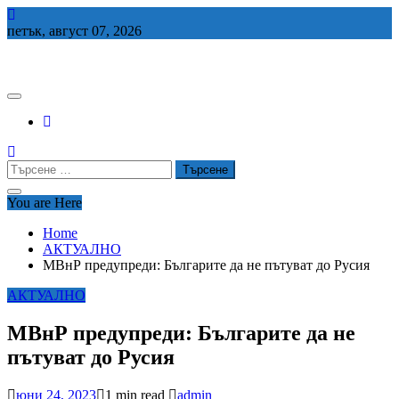
Skip
to
петък, август 07, 2026
content
СЕДЕМ БГ
Търсене
за:
You are Here
Home
АКТУАЛНО
МВнР предупреди: Българите да не пътуват до Русия
АКТУАЛНО
МВнР предупреди: Българите да не
пътуват до Русия
юни 24, 2023
1 min read
admin