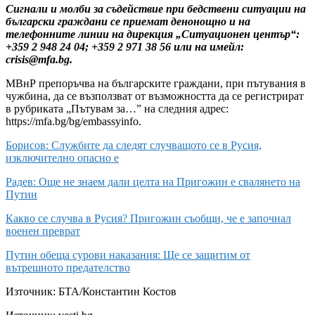
Сигнали и молби за съдействие при бедствени ситуации на
български граждани се приемат денонощно и на
телефонните линии на дирекция „Ситуационен център“:
+359 2 948 24 04; +359 2 971 38 56 или на имейл:
crisis@mfa.bg.
МВнР препоръчва на българските граждани, при пътувания в
чужбина, да се възползват от възможността да се регистрират
в рубриката „Пътувам за…” на следния адрес:
https://mfa.bg/bg/embassyinfo.
Борисов: Службите да следят случващото се в Русия,
изключително опасно е
Радев: Още не знаем дали целта на Пригожин е свалянето на
Путин
Какво се случва в Русия? Пригожин съобщи, че е започнал
военен преврат
Путин обеща сурови наказания: Ще се защитим от
вътрешното предателство
Източник:
БТА/Константин Костов