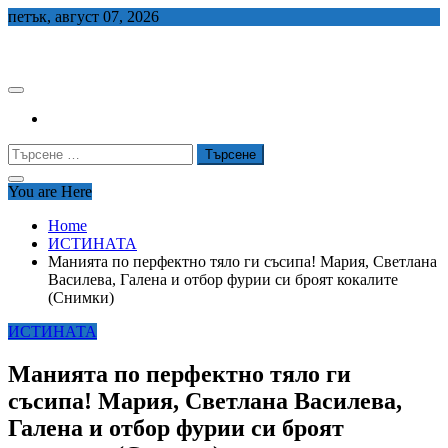
Skip
петък, август 07, 2026
to
СЕДЕМ БГ
content
Търсене
за:
You are Here
Home
ИСТИНАТА
Манията по перфектно тяло ги съсипа! Мария, Светлана
Василева, Галена и отбор фурии си броят кокалите
(Снимки)
ИСТИНАТА
Манията по перфектно тяло ги
съсипа! Мария, Светлана Василева,
Галена и отбор фурии си броят