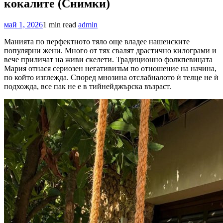
кокалите (Снимки)
май 1, 2026
1 min read
admin
Манията по перфектното тяло още владее нашенските
популярни жени. Много от тях свалят драстично килограми и
вече приличат на живи скелети. Традиционно фолкпевицата
Мария отнася сериозен негативизъм по отношение на начина,
по който изглежда. Според мнозина отслабналото ѝ телце не ѝ
подхожда, все пак не е в тийнейджърска възраст.