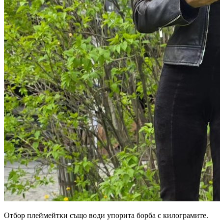
Отбор плеймейтки също води упорита борба с килограмите.