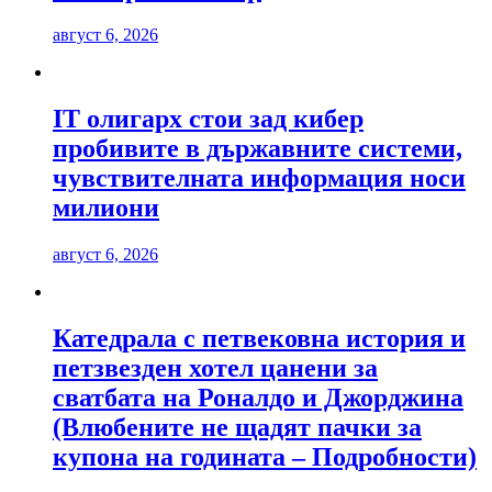
август 6, 2026
IT олигарх стои зад кибер
пробивите в държавните системи,
чувствителната информация носи
милиони
август 6, 2026
Катедрала с петвековна история и
петзвезден хотел цанени за
сватбата на Роналдо и Джорджина
(Влюбените не щадят пачки за
купона на годината – Подробности)