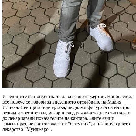
И редиците на попмузиката дават своите жертви. Напоследък
все повече се говори за внезапното отслабване на Мария
Илиева. Певицата подчертава, че дължи фигурата си на строг
режим и тренировки, макар и след раждането да е стигнала и
до лекар заради показателите на кантара. Злите езици
коментират, че е използвала не “Оземпик”, а по-популярното
лекарство “Мунджаро”.