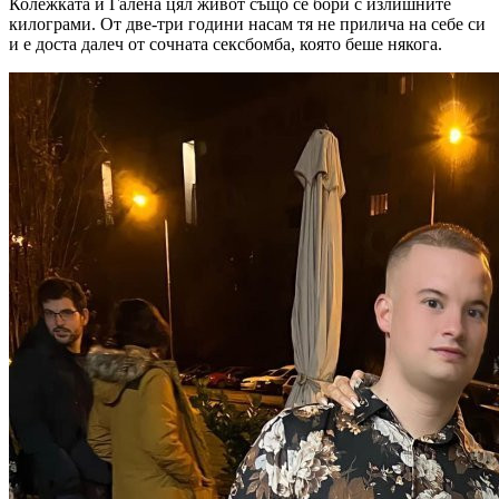
Колежката ѝ Галена цял живот също се бори с излишните
килограми. От две-три години насам тя не прилича на себе си
и е доста далеч от сочната сексбомба, която беше някога.