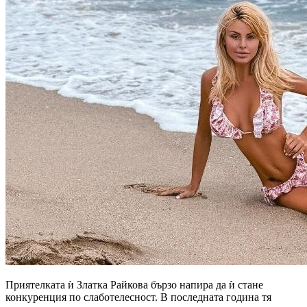
Приятелката ѝ Златка Райкова бързо напира да ѝ стане
конкуренция по слаботелесност. В последната година тя