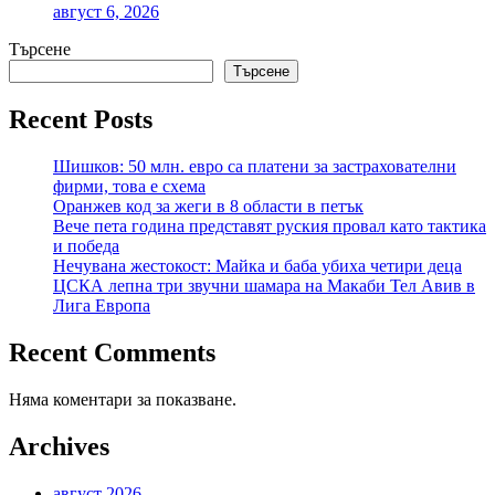
август 6, 2026
Търсене
Търсене
Recent Posts
Шишков: 50 млн. евро са платени за застрахователни
фирми, това е схема
Оранжев код за жеги в 8 области в петък
Вече пета година представят руския провал като тактика
и победа
Нечувана жестокост: Майка и баба убиха четири деца
ЦСКА лепна три звучни шамара на Макаби Тел Авив в
Лига Европа
Recent Comments
Няма коментари за показване.
Archives
август 2026