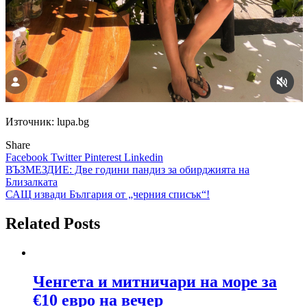
Източник: lupa.bg
Share
Facebook
Twitter
Pinterest
Linkedin
Навигация
ВЪЗМЕЗДИЕ: Две години пандиз за обирджията на
Близалката
САЩ извади България от „черния списък“!
Related Posts
Ченгета и митничари на море за
€10 евро на вечер