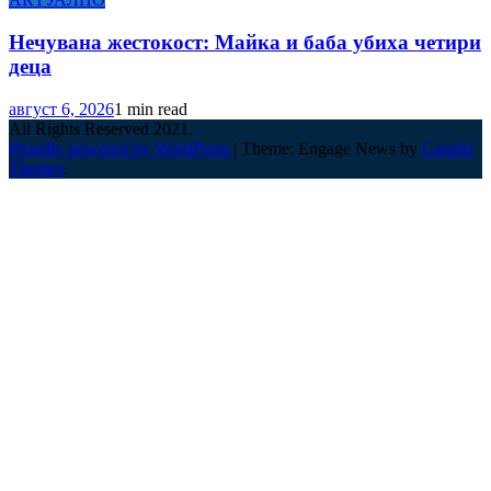
Нечувана жестокост: Майка и баба убиха четири
деца
август 6, 2026
1 min read
All Rights Reserved 2021.
Proudly powered by WordPress
|
Theme: Engage News by
Candid
Themes
.