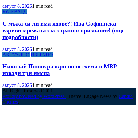
август 8, 2026
1 min read
БУЛЕВАРД
С мъжа си ли има ядове?! Ива Софиянска
взриви мрежата със странно признание! (още
подробности)
август 8, 2026
1 min read
АКТУАЛНО
ИЗБРАНО
Николай Попов разкри нови схеми в МВР –
извади три имена
август 8, 2026
1 min read
All Rights Reserved 2021.
Proudly powered by WordPress
|
Theme: Engage News by
Candid
Themes
.