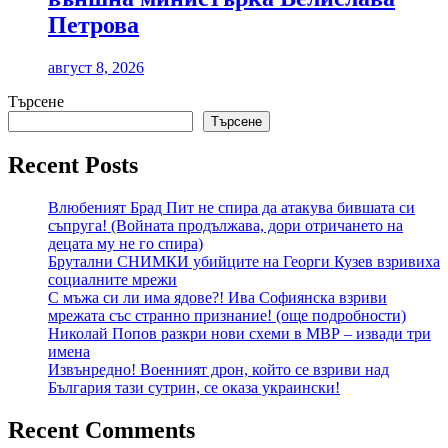
Петрова
август 8, 2026
Търсене
Търсене
Recent Posts
Влюбеният Брад Пит не спира да атакува бившата си
съпруга! (Войната продължава, дори отричането на
децата му не го спира)
Брутални СНИМКИ убийците на Георги Кузев взривиха
социалните мрежи
С мъжа си ли има ядове?! Ива Софиянска взриви
мрежата със странно признание! (още подробности)
Николай Попов разкри нови схеми в МВР – извади три
имена
Извънредно! Военният дрон, който се взриви над
България тази сутрин, се оказа украински!
Recent Comments