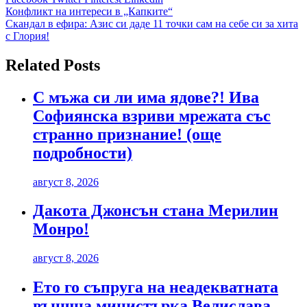
Навигация
Конфликт на интереси в „Капките“
Скандал в ефира: Азис си даде 11 точки сам на себе си за хита
с Глория!
Related Posts
С мъжа си ли има ядове?! Ива
Софиянска взриви мрежата със
странно признание! (още
подробности)
август 8, 2026
Дакота Джонсън стана Мерилин
Монро!
август 8, 2026
Ето го съпруга на неадекватната
външна министърка Велислава