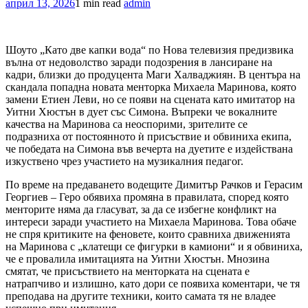
април 13, 2026
1 min read
admin
Шоуто „Като две капки вода“ по Нова телевизия предизвика
вълна от недоволство заради подозрения в лансиране на
кадри, близки до продуцента Маги Халваджиян. В центъра на
скандала попадна новата менторка Михаела Маринова, която
замени Етиен Леви, но се появи на сцената като имитатор на
Уитни Хюстън в дует със Симона. Въпреки че вокалните
качества на Маринова са неоспорими, зрителите се
подразниха от постоянното ѝ присъствие и обвиниха екипа,
че победата на Симона във вечерта на дуетите е издействана
изкуствено чрез участието на музикалния педагог.
По време на предаването водещите Димитър Рачков и Герасим
Георгиев – Геро обявиха промяна в правилата, според която
менторите няма да гласуват, за да се избегне конфликт на
интереси заради участието на Михаела Маринова. Това обаче
не спря критиките на феновете, които сравниха движенията
на Маринова с „клатещи се фигурки в камиони“ и я обвиниха,
че е провалила имитацията на Уитни Хюстън. Мнозина
смятат, че присъствието на менторката на сцената е
натрапчиво и излишно, като дори се появиха коментари, че тя
преподава на другите техники, които самата тя не владее