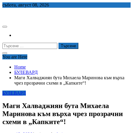
Skip
събота, август 08, 2026
to
СЕДЕМ БГ
content
Търсене
за:
You are Here
Home
БУЛЕВАРД
Маги Халваджиян бута Михаела Маринова към върха
чрез прозрачни схеми в „Капките“!
БУЛЕВАРД
Маги Халваджиян бута Михаела
Маринова към върха чрез прозрачни
схеми в „Капките“!