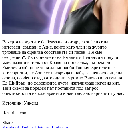
Вечерта на дуетите бе белязана и от друг конфликт на
интереси, свързан с Азис, който като член на журито
трябваше да оценява собствената си песен „Не сме
безгрешни“. Изпълнението на Емилия и Вениамин получи
максималните точки от Краля на попфолка, въпреки че
Емилия изобщо не успя да наподоби Глория. Зрителите са
категорични, че Азис се превръща в най-дразнещото лице на
сезона, особено след като оцени скромно Виктор в ролята на
Ед Шийрън, но фаворизира дуета, изпълняващ неговия хит.
Тези схеми за пореден път поставиха под въпрос
обективността на класирането в най-гледаното риалити у нас.
Източник: Уикенд
Razkritia.com
Share
Facebook
Twitter
Pinterest
Linkedin