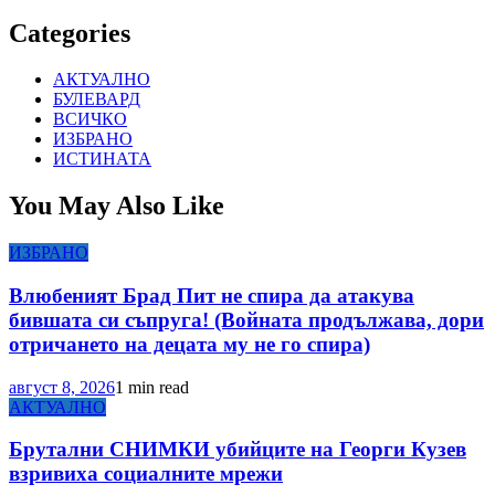
Categories
АКТУАЛНО
БУЛЕВАРД
ВСИЧКО
ИЗБРАНО
ИСТИНАТА
You May Also Like
ИЗБРАНО
Влюбеният Брад Пит не спира да атакува
бившата си съпруга! (Войната продължава, дори
отричането на децата му не го спира)
август 8, 2026
1 min read
АКТУАЛНО
Брутални СНИМКИ убийците на Георги Кузев
взривиха социалните мрежи