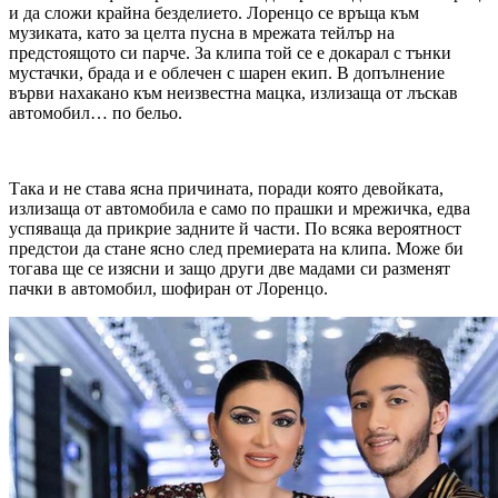
и да сложи крайна безделието. Лоренцо се връща към
музиката, като за целта пусна в мрежата тейлър на
предстоящото си парче. За клипа той се е докарал с тънки
мустачки, брада и е облечен с шарен екип. В допълнение
върви нахакано към неизвестна мацка, излизаща от лъскав
автомобил… по бельо.
Така и не става ясна причината, поради която девойката,
излизаща от автомобила е само по прашки и мрежичка, едва
успяваща да прикрие задните й части. По всяка вероятност
предстои да стане ясно след премиерата на клипа. Може би
тогава ще се изясни и защо други две мадами си разменят
пачки в автомобил, шофиран от Лоренцо.