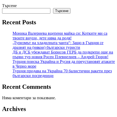
Търсене
Търсене
Recent Posts
Моника Валериева вцепени майка си: Котките ми са
твоите внуци, дете няма да родя!
„Туризмът на хладилната чанта“: Защо в Гърция се
дразнят на (някои) български туристи
ДБ и ДСБ убеждават Борисов ГЕРБ да подкрепи още на
първи тур новия Росен Плевнелиев – Андрей Гюров!
Турция поиска Украйна и Русия да преустановят атаките
в Черно море
Турция продава на Украйна 70 балистични ракети през
български посредници
Recent Comments
Няма коментари за показване.
Archives