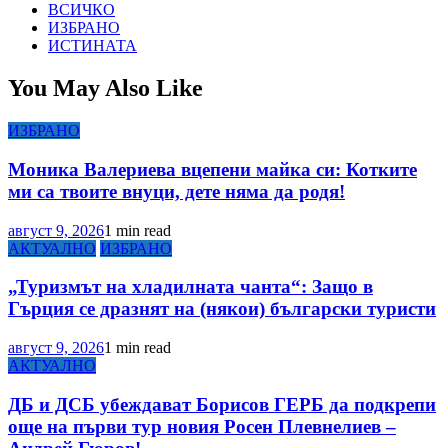
ВСИЧКО
ИЗБРАНО
ИСТИНАТА
You May Also Like
ИЗБРАНО
Моника Валериева вцепени майка си: Котките
ми са твоите внуци, дете няма да родя!
август 9, 2026
1 min read
АКТУАЛНО
ИЗБРАНО
„Туризмът на хладилната чанта“: Защо в
Гърция се дразнят на (някои) български туристи
август 9, 2026
1 min read
АКТУАЛНО
ДБ и ДСБ убеждават Борисов ГЕРБ да подкрепи
още на първи тур новия Росен Плевнелиев –