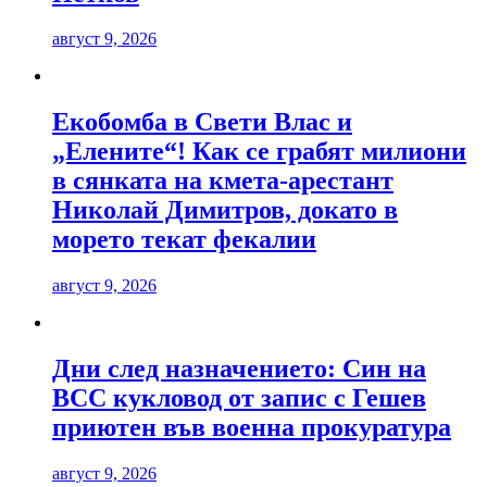
август 9, 2026
Екобомба в Свети Влас и
„Елените“! Как се грабят милиони
в сянката на кмета-арестант
Николай Димитров, докато в
морето текат фекалии
август 9, 2026
Дни след назначението: Син на
ВСС кукловод от запис с Гешев
приютен във военна прокуратура
август 9, 2026