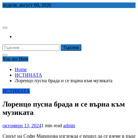
Skip
неделя, август 09, 2026
to
СЕДЕМ БГ
content
Търсене
за:
You are Here
Home
ИСТИНАТА
Лоренцо пусна брада и се върна към музиката
ИСТИНАТА
Лоренцо пусна брада и се върна към
музиката
октомври 13, 2024
1 min read
admin
Синът на Софи Маринова изглежда е решил да се вземе в ръце