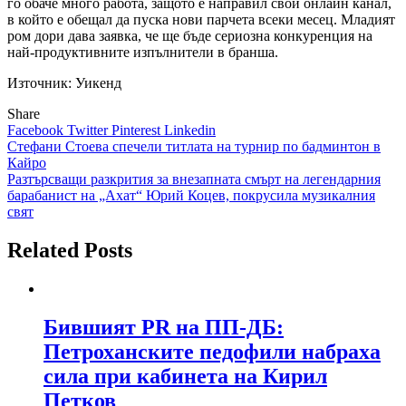
го обаче много работа, защото е направил свой онлайн канал,
в който е обещал да пуска нови парчета всеки месец. Младият
ром дори дава заявка, че ще бъде сериозна конкуренция на
най-продуктивните изпълнители в бранша.
Източник: Уикенд
Share
Facebook
Twitter
Pinterest
Linkedin
Навигация
Стефани Стоева спечели титлата на турнир по бадминтон в
Кайро
Разтърсващи разкрития за внезапната смърт на легендарния
барабанист на „Ахат“ Юрий Коцев, покрусила музикалния
свят
Related Posts
Бившият PR на ПП-ДБ:
Петроханските педофили набраха
сила при кабинета на Кирил
Петков