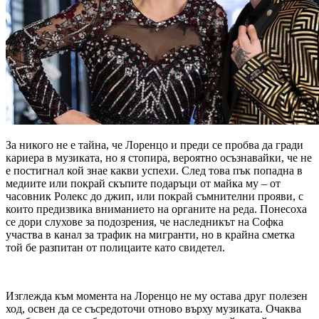
За никого не е тайна, че Лоренцо и преди се пробва да гради
кариера в музиката, но я стопира, вероятно осъзнавайки, че не
е постигнал кой знае какви успехи. След това пък попадна в
медиите или покрай скъпите подаръци от майка му – от
часовник Ролекс до джип, или покрай съмнителни прояви, с
които предизвика вниманието на органите на реда. Понесоха
се дори слухове за подозрения, че наследникът на Софка
участва в канал за трафик на мигранти, но в крайна сметка
той бе разпитан от полицаите като свидетел.
Изглежда към момента на Лоренцо не му остава друг полезен
ход, освен да се съсредоточи отново върху музиката. Очаква