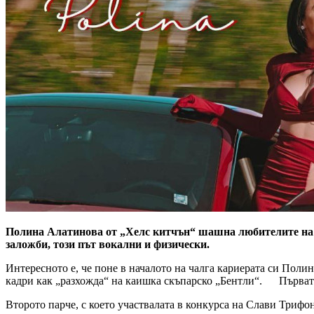
Полина Алатинова от „Хелс китчън“ шашна любителите на ри
заложби, този път вокални и физически.
Интересното е, че поне в началото на чалга кариерата си Поли
кадри как „разхожда“ на каишка скъпарско „Бентли“. Първата й
Второто парче, с което участвалата в конкурса на Слави Триф