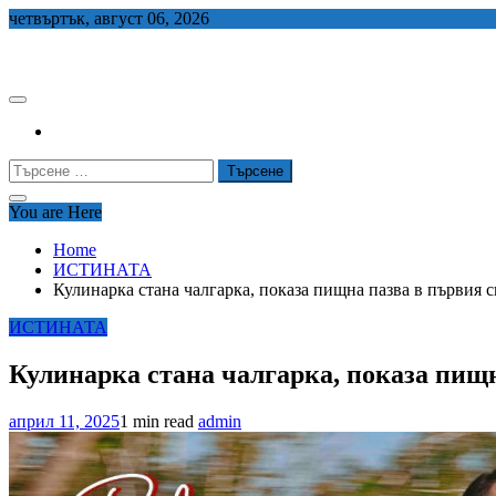
Skip
четвъртък, август 06, 2026
to
СЕДЕМ БГ
content
Търсене
за:
You are Here
Home
ИСТИНАТА
Кулинарка стана чалгарка, показа пищна пазва в първия
ИСТИНАТА
Кулинарка стана чалгарка, показа пищ
април 11, 2025
1 min read
admin