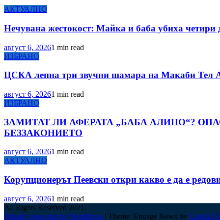
АКТУАЛНО
Нечувана жестокост: Майка и баба убиха четири 
август 6, 2026
1 min read
ИЗБРАНО
ЦСКА лепна три звучни шамара на Макаби Тел А
август 6, 2026
1 min read
ИЗБРАНО
ЗАМИТАТ ЛИ АФЕРАТА „БАБА АЛИНО“? ОП
БЕЗЗАКОНИЕТО
август 6, 2026
1 min read
АКТУАЛНО
Корупционерът Пеевски откри какво е да е редов
август 6, 2026
1 min read
All Rights Reserved 2021.
Proudly powered by WordPress
|
Theme: Engage News by
Candid T