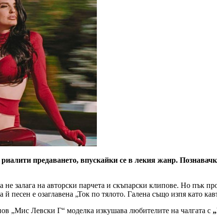
алити предаването, впускайки се в лекия жанр. Познавачкат
на не залага на авторски парчета и скъпарски клипове. Но пък п
 песен е озаглавена „Ток по тялото. Галена също изпя като кав
онов „Мис Левски Г“ моделка изкушава любителите на чалгата с
„