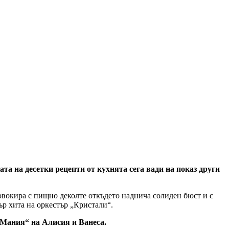
а на десетки рецепти от кухнята сега вади на показ други
ровокира с пищно деколте откъдето наднича солиден бюст и с
ър хита на оркестър „Кристали“.
Мания“ на Алисия и Ванеса.