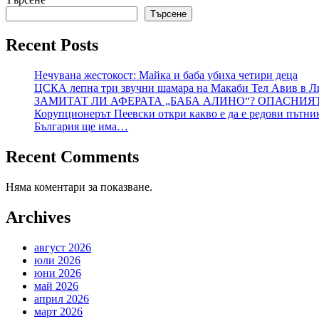
Търсене
Recent Posts
Нечувана жестокост: Майка и баба убиха четири деца
ЦСКА лепна три звучни шамара на Макаби Тел Авив в Л
ЗАМИТАТ ЛИ АФЕРАТА „БАБА АЛИНО“? ОПАСНИЯ
Корупционерът Пеевски откри какво е да е редови пътни
България ще има…
Recent Comments
Няма коментари за показване.
Archives
август 2026
юли 2026
юни 2026
май 2026
април 2026
март 2026