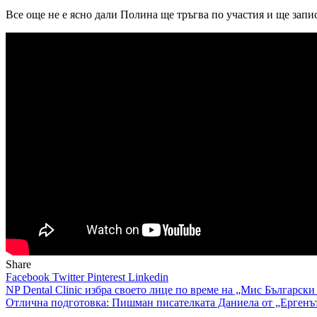
Все още не е ясно дали Полина ще тръгва по участия и ще запис
Share
Facebook
Twitter
Pinterest
Linkedin
Навигация
NP Dental Clinic избра своето лице по време на „Мис Български
Отлична подготовка: Пишман писателката Даниела от „Ергенът