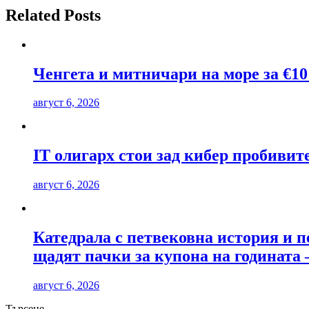
Related Posts
Ченгета и митничари на море за €10
август 6, 2026
IT олигарх стои зад кибер пробиви
август 6, 2026
Катедрала с петвековна история и п
щадят пачки за купона на годината 
август 6, 2026
Търсене