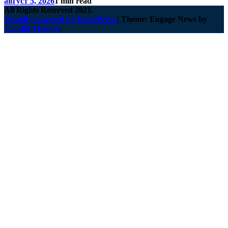
август 5, 2026
1 min read
All Rights Reserved 2021.
Proudly powered by WordPress
|
Theme: Engage News by
Candid Themes
.