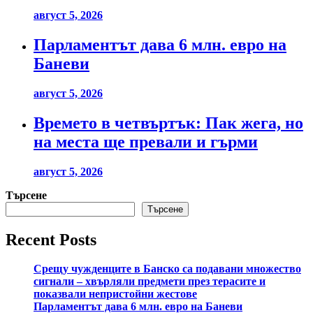
август 5, 2026
Парламентът дава 6 млн. евро на
Баневи
август 5, 2026
Времето в четвъртък: Пак жега, но
на места ще превали и гърми
август 5, 2026
Търсене
Търсене
Recent Posts
Срещу чужденците в Банско са подавани множество
сигнали – хвърляли предмети през терасите и
показвали непристойни жестове
Парламентът дава 6 млн. евро на Баневи