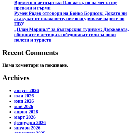
Времето в четвъртък: Пак жега, но на места ще
превали и гърми
Румен Радев отговори на Бойко Борисов: Докато ни
атакуват от плажовете, ние осигуряваме парите по
ПВУ
„План Маршал“ за българския туризъм: Държавата,
общините и летищата обединяват сили за нови
полети и туристи
Recent Comments
Няма коментари за показване.
Archives
август 2026
юли 2026
юни 2026
май 2026
април 2026
март 2026
февруари 2026
януари 2026