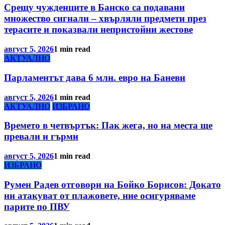
Срещу чужденците в Банско са подавани
множество сигнали – хвърляли предмети през
терасите и показвали непристойни жестове
август 5, 2026
1 min read
АКТУАЛНО
Парламентът дава 6 млн. евро на Баневи
август 5, 2026
1 min read
АКТУАЛНО
ИЗБРАНО
Времето в четвъртък: Пак жега, но на места ще
превали и гърми
август 5, 2026
1 min read
ИЗБРАНО
Румен Радев отговори на Бойко Борисов: Докато
ни атакуват от плажовете, ние осигуряваме
парите по ПВУ