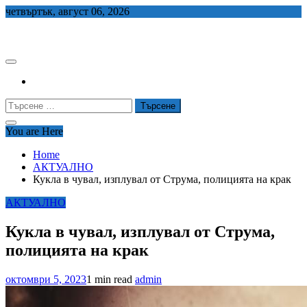
Skip
четвъртък, август 06, 2026
to
СЕДЕМ БГ
content
Търсене
за:
You are Here
Home
АКТУАЛНО
Кукла в чувал, изплувал от Струма, полицията на крак
АКТУАЛНО
Кукла в чувал, изплувал от Струма,
полицията на крак
октомври 5, 2023
1 min read
admin