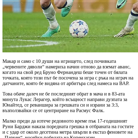
Макар и само с 10 души на игрището, след почивката
„червените дяволи“ намериха начин отново да вземат аванс,
когато на свой ред Бруно Фернандеш беше точен от бялата
точката, която този път бе посочена за игра с ръка на играч на
датчаните, която бе видяна от арбитъра след намеса на ВАР.
Това обаче далеч не бе последният обрат в мача и в 83-ата
минута Лукас Лерагер, който всъщност направи дузпата за
Юнайтед, се реваншира за грешката си и израни за 3:3,
възползвайки се от центриране на Расмус Фалк.
Малко преди да изтече редовното време пък 17-годишният
Руни Барджи наказа поредната грешка в отбраната на гостите
и с удар от около десетина метра хвърли в екстаз феновете на
„Паркен“, носейки победата на Копенхаген.