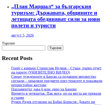
„План Маршал“ за българския
туризъм: Държавата, общините и
летищата обединяват сили за нови
полети и туристи
август 5, 2026
Търсене
Търсене
Recent Posts
Гонят с камъни Станислав Недков – Стъки, първо отчет
на парите (УНИЗИТЕЛНО ВИДЕО)
Срещу чужденците в Банско са подавани множество
сигнали – хвърляли предмети през терасите и показвали
непристойни жестове
Парламентът дава 6 млн. евро на Баневи
Времето в четвъртък: Пак жега, но на места ще превали
и гърми
Румен Радев отговори на Бойко Борисов: Докато ни