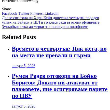
Източник: bntnews.bg
Share
Facebook
Twitter
Pinterest
Linkedin
Навигация
Два късни гола на Хари Кейн донесоха четвърти пореден
успех на Байерн в ШЛ и го класираха за осминафиналите
Зукърбърг отказал мерки за по-сигурни платформи
Related Posts
Времето в четвъртък: Пак жега, но
на места ще превали и гърми
август 5, 2026
Румен Радев отговори на Бойко
Борисов: Докато ни атакуват от
плажовете, ние осигуряваме парите
по ПВУ
август 5, 2026