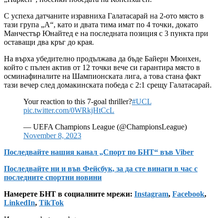
С успеха датчаните изравниха Галатасарай на 2-ото място в
тази група „А“, като и двата тима имат по 4 точки, докато
Манчестър Юнайтед е на последната позиция с 3 пункта при
оставащи два кръг до края.
На върха убедително продължава да бъде Байерн Мюнхен,
който с пълен актив от 12 точки вече си гарантира място в
осминафиналите на Шампионската лига, а това стана факт
тази вечер след домакинската победа с 2:1 срещу Галатасарай.
Your reaction to this 7-goal thriller?
#UCL
pic.twitter.com/0WRkjHtCcL
— UEFA Champions League (@ChampionsLeague)
November 8, 2023
Последвайте нашия канал „Спорт по БНТ“ във Viber
Последвайте ни и във Фейсбук, за да сте винаги в час с
последните спортни новини
Намерете БНТ в социалните мрежи:
Instagram
,
Facebook
,
LinkedIn
,
TikTok