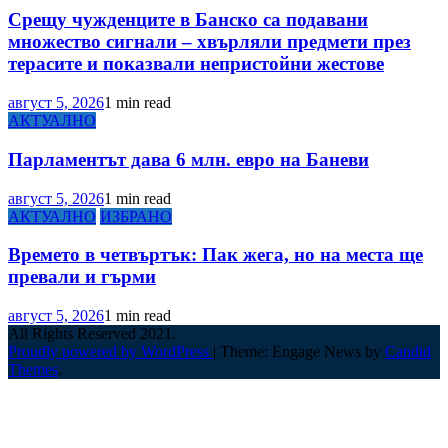
Срещу чужденците в Банско са подавани
множество сигнали – хвърляли предмети през
терасите и показвали непристойни жестове
август 5, 2026
1 min read
АКТУАЛНО
Парламентът дава 6 млн. евро на Баневи
август 5, 2026
1 min read
АКТУАЛНО
ИЗБРАНО
Времето в четвъртък: Пак жега, но на места ще
превали и гърми
август 5, 2026
1 min read
All Rights Reserved 2021.
Proudly powered by WordPress
|
Theme: Engage News by
Candid
Themes
.