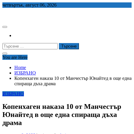
Skip
четвъртък, август 06, 2026
to
СЕДЕМ БГ
content
Търсене
за:
You are Here
Home
ИЗБРАНО
Копенхаген наказа 10 от Манчестър Юнайтед в още една
спираща дъха драма
ИЗБРАНО
Копенхаген наказа 10 от Манчестър
Юнайтед в още една спираща дъха
драма