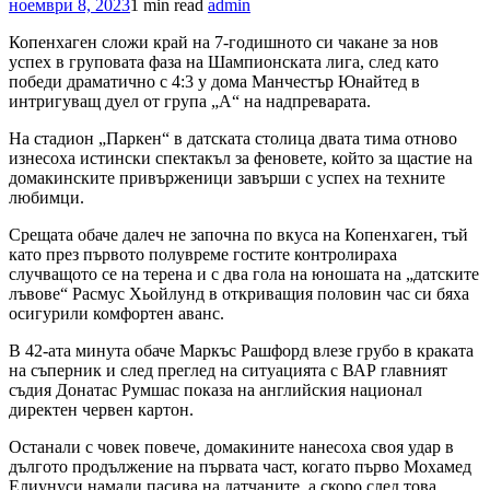
ноември 8, 2023
1 min read
admin
Копенхаген сложи край на 7-годишното си чакане за нов
успех в груповата фаза на Шампионската лига, след като
победи драматично с 4:3 у дома Манчестър Юнайтед в
интригуващ дуел от група „А“ на надпреварата.
На стадион „Паркен“ в датската столица двата тима отново
изнесоха истински спектакъл за феновете, който за щастие на
домакинските привърженици завърши с успех на техните
любимци.
Срещата обаче далеч не започна по вкуса на Копенхаген, тъй
като през първото полувреме гостите контролираха
случващото се на терена и с два гола на юношата на „датските
лъвове“ Расмус Хьойлунд в откриващия половин час си бяха
осигурили комфортен аванс.
В 42-ата минута обаче Маркъс Рашфорд влезе грубо в краката
на съперник и след преглед на ситуацията с ВАР главният
съдия Донатас Румшас показа на английския национал
директен червен картон.
Останали с човек повече, домакините нанесоха своя удар в
дългото продължение на първата част, когато първо Мохамед
Елиунуси намали пасива на датчаните, а скоро след това