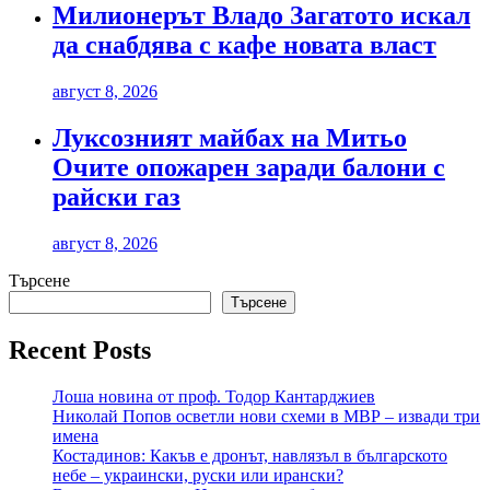
Милионерът Владо Загатото искал
да снабдява с кафе новата власт
август 8, 2026
Луксозният майбах на Митьо
Очите опожарен заради балони с
райски газ
август 8, 2026
Търсене
Търсене
Recent Posts
Лоша новина от проф. Тодор Кантарджиев
Николай Попов осветли нови схеми в МВР – извади три
имена
Костадинов: Какъв е дронът, навлязъл в българското
небе – украински, руски или ирански?