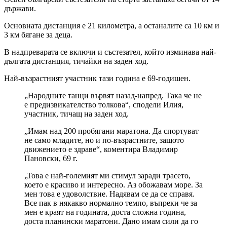
държави.
Основната дистанция е 21 километра, а останалите са 10 км и
3 км бягане за деца.
В надпреварата се включи и състезател, който изминава най-
дългата дистанция, тичайки на заден ход.
Най-възрастният участник тази година е 69-годишен.
„Народните танци вървят назад-напред. Така че не
е предизвикателство толкова“, сподели Илия,
участник, тичащ на заден ход.
„Имам над 200 пробягани маратона. Да спортуват
не само младите, но и по-възрастните, защото
движението е здраве“, коментира Владимир
Пановски, 69 г.
„Това е най-големият ми стимул заради трасето,
което е красиво и интересно. Аз обожавам море. За
мен това е удоволствие. Надявам се да се справя.
Все пак в някакво нормално темпо, въпреки че за
мен е краят на годината, доста сложна година,
доста планински маратони. Дано имам сили да го