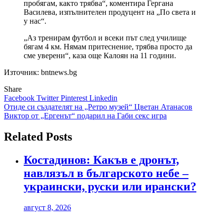
пробягам, както трябва“, коментира Гергана
Василева, изпълнителен продуцент на „По света и
у нас“.
„Аз тренирам футбол и всеки път след училище
бягам 4 км. Нямам притеснение, трябва просто да
сме уверени“, каза още Калоян на 11 години.
Източник: bntnews.bg
Share
Facebook
Twitter
Pinterest
Linkedin
Навигация
Отиде си създателят на „Ретро музей“ Цветан Атанасов
Виктор от „Ергенът“ подарил на Габи секс игра
Related Posts
Костадинов: Какъв е дронът,
навлязъл в българското небе –
украински, руски или ирански?
август 8, 2026