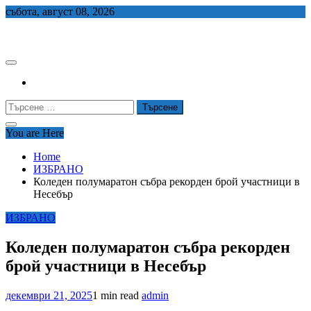
Skip
събота, август 08, 2026
to
СЕДЕМ БГ
content
Търсене
за:
You are Here
Home
ИЗБРАНО
Коледен полумаратон събра рекорден брой участници в
Несебър
ИЗБРАНО
Коледен полумаратон събра рекорден
брой участници в Несебър
декември 21, 2025
1 min read
admin