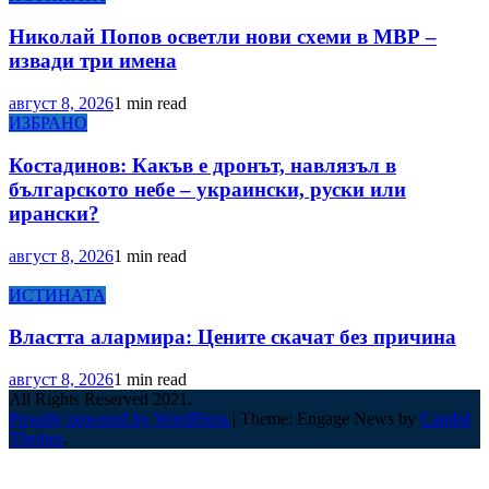
Николай Попов осветли нови схеми в МВР –
извади три имена
август 8, 2026
1 min read
ИЗБРАНО
Костадинов: Какъв е дронът, навлязъл в
българското небе – украински, руски или
ирански?
август 8, 2026
1 min read
ИСТИНАТА
Властта алармира: Цените скачат без причина
август 8, 2026
1 min read
All Rights Reserved 2021.
Proudly powered by WordPress
|
Theme: Engage News by
Candid
Themes
.