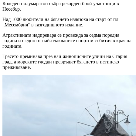
Коледен полумаратон събра рекорден брой участници в
Несебър.
Над 1000 любители на бягането излязоха на старт от пл.
„Месембрия“ в тазгодишното издание.
Атрактивната надпревара се провежда за седма поредна
година и е едно от най-очакваните спортни събития в края на
годината.
Трасето преминава през най-живописните улици на Стария
град, а морските гледки превръщат бягането в истинско
преживяване.