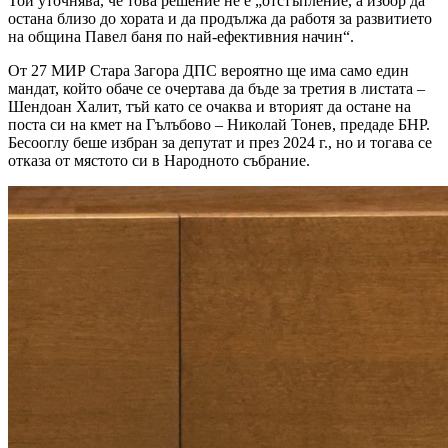
Той уточнява, че това решение не е „отстъпление, а избор да
остана близо до хората и да продължа да работя за развитието
на община Павел баня по най-ефективния начин“.
От 27 МИР Стара Загора ДПС вероятно ще има само един
мандат, който обаче се очертава да бъде за третия в листата –
Шендоан Халит, тъй като се очаква и вторият да остане на
поста си на кмет на Гълъбово – Николай Тонев, предаде БНР.
Бесооглу беше избран за депутат и през 2024 г., но и тогава се
отказа от мястото си в Народното събрание.