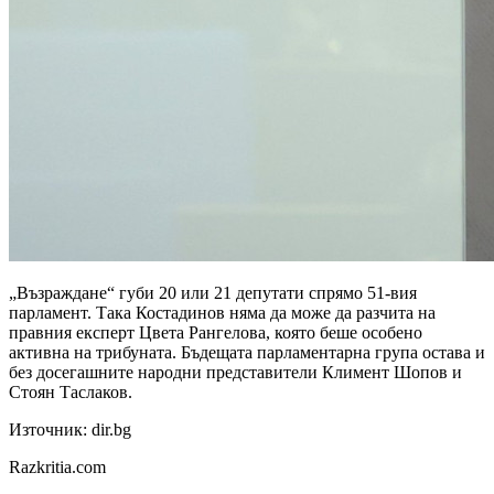
„Възраждане“ губи 20 или 21 депутати спрямо 51-вия
парламент. Така Костадинов няма да може да разчита на
правния експерт Цвета Рангелова, която беше особено
активна на трибуната. Бъдещата парламентарна група остава и
без досегашните народни представители Климент Шопов и
Стоян Таслаков.
Източник: dir.bg
Razkritia.com