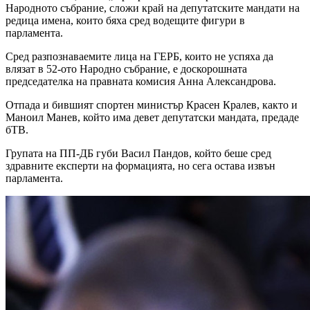
Народното събрание, сложи край на депутатските мандати на
редица имена, които бяха сред водещите фигури в
парламента.
Сред разпознаваемите лица на ГЕРБ, които не успяха да
влязат в 52-ото Народно събрание, е доскорошната
председателка на правната комисия Анна Александрова.
Отпада и бившият спортен министър Красен Кралев, както и
Маноил Манев, който има девет депутатски мандата, предаде
бТВ.
Групата на ПП-ДБ губи Васил Пандов, който беше сред
здравните експерти на формацията, но сега остава извън
парламента.