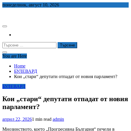
Skip
понеделник, август 10, 2026
to
СЕДЕМ БГ
content
Търсене
за:
You are Here
Home
БУЛЕВАРД
Кои „стари“ депутати отпадат от новия парламент?
БУЛЕВАРД
Кои „стари“ депутати отпадат от новия
парламент?
април 22, 2026
1 min read
admin
Мнозинството, което „Прогресивна България“ печели в