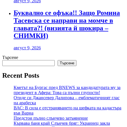
август 9, 2026
Буквално се офъка!! Защо Ромина
Тасевска се направи на момче в
главата?! (визията й шокира –
СНИМКИ)
август 9, 2026
Търсене
Търсене
Recent Posts
Кметът на Бургас пред BNEWS за кандидатурата му за
президент в Афера: Това са пълни глупости!
Отиде си Джансевер Далипова – емблематичният глас
на арабеска
ВАС: В сила е отстраняването на шефката на кадастъра
във Варна
Предстои пълно слънчево затъмнение
Кървава баня край Слънчев бряг: Украинец закла