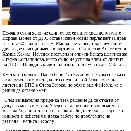
По-рано стана ясно, че един от ветераните сред депутатите
Йордан Цонев от ДПС остава извън новия парламент за пръв
път от 2005 година насам. Мандат не успяват да спечелят и
други две водещи имена в партията – Станислав Анастасов и
Хамид Хамид. Неуспех претърпя и олимпийската шампионка
Стефка Костадинова, която също не успя да влезе от листата
на ДПС в Пловдив, където партията й получи само 1596 гласа.
Кметът на община Павел баня Иса Бесоолу пък сам се отказа
от депутатското място, което спечели. Той беше водач на
листата на ДПС в Стара Загора, но обяви във Фейсбук, че е
решил да остане кмет.
„След внимателна преценка взех решение да се откажа от
депутатското си място. Убеден съм, че в настоящия момент
мога да бъда по-полезен на нашата общност тук – сред вас, с
конкретни действия и пряка работа по проблемите на
региона“, написа Бесоолу.