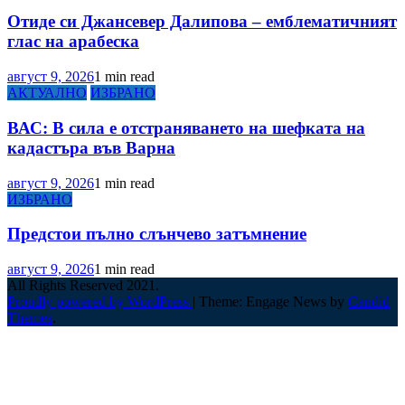
Отиде си Джансевер Далипова – емблематичният
глас на арабеска
август 9, 2026
1 min read
АКТУАЛНО
ИЗБРАНО
ВАС: В сила е отстраняването на шефката на
кадастъра във Варна
август 9, 2026
1 min read
ИЗБРАНО
Предстои пълно слънчево затъмнение
август 9, 2026
1 min read
All Rights Reserved 2021.
Proudly powered by WordPress
|
Theme: Engage News by
Candid
Themes
.