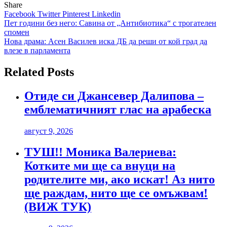
Share
Facebook
Twitter
Pinterest
Linkedin
Навигация
Пет години без него: Савина от „Антибиотика“ с трогателен
спомен
Нова драма: Асен Василев иска ДБ да реши от кой град да
влезе в парламента
Related Posts
Отиде си Джансевер Далипова –
емблематичният глас на арабеска
август 9, 2026
ТУШ!! Моника Валериева:
Котките ми ще са внуци на
родителите ми, ако искат! Аз нито
ще раждам, нито ще се омъжвам!
(ВИЖ ТУК)