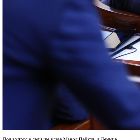
Под въпрос е дали ще влезе Манол Пейков, а Деница