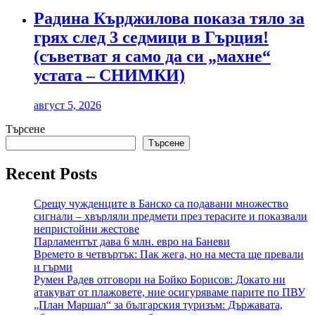
Радина Кърджилова показа тяло за
грях след 3 седмици в Гърция!
(съветват я само да си „махне“
устата – СНИМКИ)
август 5, 2026
Търсене
Търсене
Recent Posts
Срещу чужденците в Банско са подавани множество
сигнали – хвърляли предмети през терасите и показвали
непристойни жестове
Парламентът дава 6 млн. евро на Баневи
Времето в четвъртък: Пак жега, но на места ще превали
и гърми
Румен Радев отговори на Бойко Борисов: Докато ни
атакуват от плажовете, ние осигуряваме парите по ПВУ
„План Маршал“ за българския туризъм: Държавата,