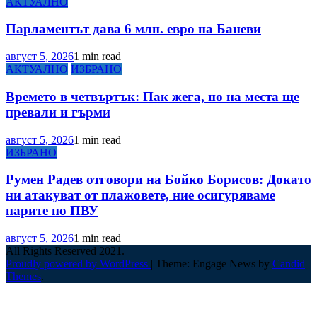
АКТУАЛНО
Парламентът дава 6 млн. евро на Баневи
август 5, 2026
1 min read
АКТУАЛНО
ИЗБРАНО
Времето в четвъртък: Пак жега, но на места ще
превали и гърми
август 5, 2026
1 min read
ИЗБРАНО
Румен Радев отговори на Бойко Борисов: Докато
ни атакуват от плажовете, ние осигуряваме
парите по ПВУ
август 5, 2026
1 min read
All Rights Reserved 2021.
Proudly powered by WordPress
|
Theme: Engage News by
Candid
Themes
.