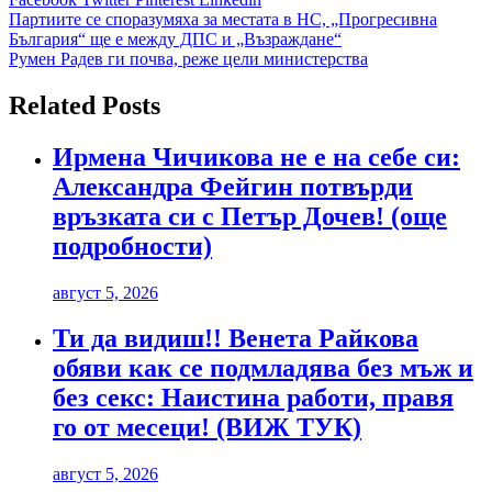
Навигация
Партиите се споразумяха за местата в НС, „Прогресивна
България“ ще е между ДПС и „Възраждане“
Румен Радев ги почва, реже цели министерства
Related Posts
Ирмена Чичикова не е на себе си:
Александра Фейгин потвърди
връзката си с Петър Дочев! (още
подробности)
август 5, 2026
Ти да видиш!! Венета Райкова
обяви как се подмладява без мъж и
без секс: Наистина работи, правя
го от месеци! (ВИЖ ТУК)
август 5, 2026