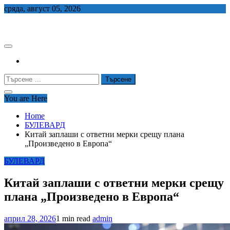
Skip
сряда, август 05, 2026
to
СЕДЕМ БГ
content
Търсене
за:
You are Here
Home
БУЛЕВАРД
Китай заплаши с ответни мерки срещу плана
„Произведено в Европа“
БУЛЕВАРД
Китай заплаши с ответни мерки срещу
плана „Произведено в Европа“
април 28, 2026
1 min read
admin