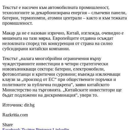
Текстът е насочен към автомобилната промишленост,
технологиите за декарбонизирана енергия – слънчеви панели,
батерии, термопомпи, атомни централи – както и към тежката
промишленост.
Макар да не е назован изрично, Китай, изглежда, очевидно е
мишената на тази мярка. Европейците отдавна осъждат
нелоялната според тях конкуренция от страна на силно
субсидирани китайски компании.
Текстът „налага многобройни ограничения върху
чуждестранните инвестиции в четири стратегически
нововъзникващи сектора: батерии, електромобили,
фотоволтаици и критични суровини; въвежда изключващи
клаузи за „произход от ЕС“ при обществените поръчки и
политиките за публична подкрепа“, заяви китайското
Министерство на търговията. „Китайските инвеститори ще
бъдат подложени на дискриминация“, увери то.
Източник: dir.bg
Razkritia.com
Share
Facebook
Twitter
Pinterest
Linkedin