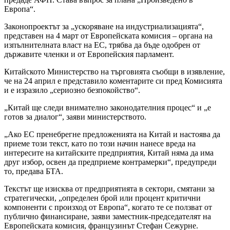
Европа“.
Законопроектът за „ускоряване на индустриализацията“,
представен на 4 март от Европейската комисия – органа на
изпълнителната власт на ЕС, трябва да бъде одобрен от
държавите членки и от Европейския парламент.
Китайското Министерство на търговията съобщи в изявление,
че на 24 април е представило коментарите си пред Комисията
и е изразило „сериозно безпокойство“.
„Китай ще следи внимателно законодателния процес“ и „е
готов за диалог“, заяви министерството.
„Ако ЕС пренебрегне предложенията на Китай и настоява да
приеме този текст, като по този начин нанесе вреда на
интересите на китайските предприятия, Китай няма да има
друг избор, освен да предприеме контрамерки“, предупреди
то, предава БТА.
Текстът ще изисква от предприятията в сектори, смятани за
стратегически, „определен брой или процент критични
компоненти с произход от Европа“, когато те се ползват от
публично финансиране, заяви заместник-председателят на
Европейската комисия, французинът Стефан Сежурне.