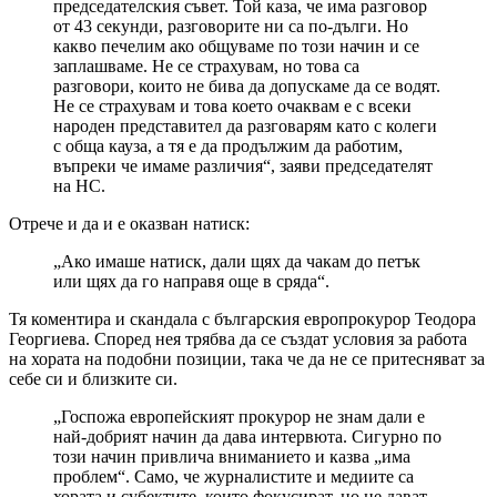
председателския съвет. Той каза, че има разговор
от 43 секунди, разговорите ни са по-дълги. Но
какво печелим ако общуваме по този начин и се
заплашваме. Не се страхувам, но това са
разговори, които не бива да допускаме да се водят.
Не се страхувам и това което очаквам е с всеки
народен представител да разговарям като с колеги
с обща кауза, а тя е да продължим да работим,
въпреки че имаме различия“, заяви председателят
на НС.
Отрече и да и е оказван натиск:
„Ако имаше натиск, дали щях да чакам до петък
или щях да го направя още в сряда“.
Тя коментира и скандала с българския европрокурор Теодора
Георгиева. Според нея трябва да се създат условия за работа
на хората на подобни позиции, така че да не се притесняват за
себе си и близките си.
„Госпожа европейският прокурор не знам дали е
най-добрият начин да дава интервюта. Сигурно по
този начин привлича вниманието и казва „има
проблем“. Само, че журналистите и медиите са
хората и субектите, които фокусират, но не дават