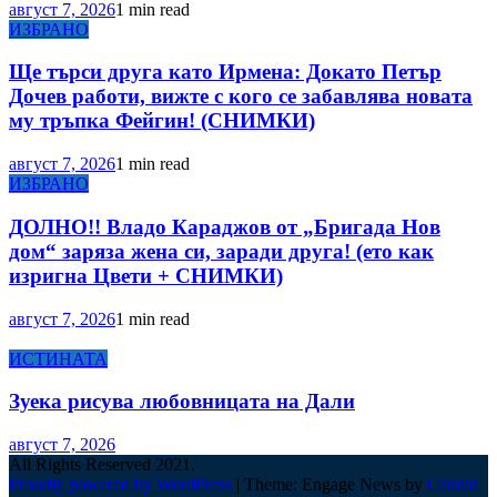
август 7, 2026
1 min read
ИЗБРАНО
Ще търси друга като Ирмена: Докато Петър
Дочев работи, вижте с кого се забавлява новата
му тръпка Фейгин! (СНИМКИ)
август 7, 2026
1 min read
ИЗБРАНО
ДОЛНО!! Владо Караджов от „Бригада Нов
дом“ заряза жена си, заради друга! (ето как
изригна Цвети + СНИМКИ)
август 7, 2026
1 min read
ИСТИНАТА
Зуека рисува любовницата на Дали
август 7, 2026
All Rights Reserved 2021.
Proudly powered by WordPress
|
Theme: Engage News by
Candid