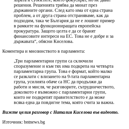
решения. Решенията трябва да минат през
държавните органи. След като има от една страна
проблем, а от друга страна отстраняваме, как да
подходим, така че България да не е лошият пример
в рамките на функциониращата европейска
прокуратура. Защото целта е да се бранят
финансовите интереси на ЕС. Това не е добре и за
държавата“, обясни Киселова.
Коментира и мнозинството в парламента:
„Три парламентарни групи са сключили
споразумение и към тях има подкрепа на четвърта
парламентарна група. Това е формат, който малко
се разклати с влизането на 9-тата парламентарна
група, усилията обаче са НС да продължи да
работи и мисля, че разговорите, сътрудничеството,
доколкото е възможно с парламентарни групи,
които не подкрепят правителството е да може
всяка една да повдигне тема, която счита за важна.
Вижте целия разговор с Наталия Киселова във видеото.
Източник: bntnews.bg