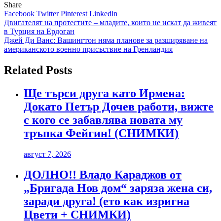
Share
Facebook
Twitter
Pinterest
Linkedin
Навигация
Двигателят на протестите – младите, които не искат да живеят
в Турция на Ердоган
Джей Ди Ванс: Вашингтон няма планове за разширяване на
американското военно присъствие на Гренландия
Related Posts
Ще търси друга като Ирмена:
Докато Петър Дочев работи, вижте
с кого се забавлява новата му
тръпка Фейгин! (СНИМКИ)
август 7, 2026
ДОЛНО!! Владо Караджов от
„Бригада Нов дом“ заряза жена си,
заради друга! (ето как изригна
Цвети + СНИМКИ)