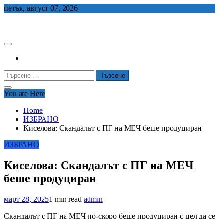
Skip
петък, август 07, 2026
to
СЕДЕМ БГ
content
Търсене
за:
You are Here
Home
ИЗБРАНО
Киселова: Скандалът с ПГ на МЕЧ беше продуциран
ИЗБРАНО
Киселова: Скандалът с ПГ на МЕЧ
беше продуциран
март 28, 2025
1 min read
admin
Скандалът с ПГ на МЕЧ по-скоро беше продуциран с цел да се