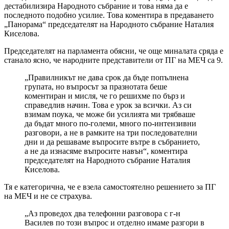
дестабилизира Народното събрание и това няма да е
последното подобно усилие. Това коментира в предаването
„Панорама“ председателят на Народното събрание Наталия
Киселова.
Председателят на парламента обясни, че още миналата сряда е
станало ясно, че народните представители от ПГ на МЕЧ са 9.
„Правилникът не дава срок да бъде попълнена
групата, но въпросът за празнотата беше
коментиран и мисля, че го решихме по бърз и
справедлив начин. Това е урок за всички. Аз си
взимам поука, че може би усилията ми трябваше
да бъдат много по-големи, много по-интензивни
разговори, а не в рамките на три последователни
дни и да решаваме въпросите вътре в събранието,
а не да изнасяме въпросите навън“, коментира
председателят на Народното събрание Наталия
Киселова.
Тя е категорична, че е взела самостоятелно решението за ПГ
на МЕЧ и не се страхува.
„Аз проведох два телефонни разговора с г-н
Василев по този въпрос и отделно имаме разгори в