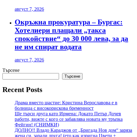
август 7, 2026
Окръжна прокуратура – Бургас:
Хотелиери плащали „такса
спокойствие“ до 30 000 лева, за да
не им спират водата
август 7, 2026
Търсене
Търсене
Recent Posts
Драма вместо щастие: Кристина Верославова е в
болница с високорискова бременност
Ще търси друга като Ирмена: Докато Петър Дочев
работи, вижте с кого се забавлява новата му тръпка
Фейгин! (СНИМКИ)
ДОЛНО!! Владо Караджов от „Бригада Нов дом“ заряза
жена си, заради друга! (ето как изригна Цвети +