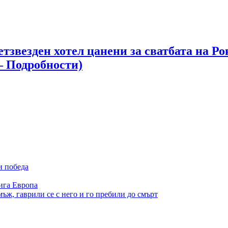
етзвезден хотел цанени за сватбата на 
– Подробности)
и победа
ига Европа
ъж, гаврили се с него и го пребили до смърт