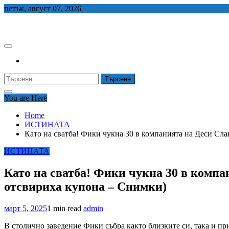
Skip
петък, август 07, 2026
to
СЕДЕМ БГ
content
Търсене
за:
You are Here
Home
ИСТИНАТА
Като на сватба! Фики чукна 30 в компанията на Деси Сл
ИСТИНАТА
Като на сватба! Фики чукна 30 в компа
отсвириха купона – Снимки)
март 5, 2025
1 min read
admin
В столично заведение Фики събра както близките си, така и п