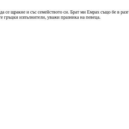
а се щракне и със семейството си. Брат ми Емрах също бе в разга
те гръцки изпълнители, уважи празника на певеца.