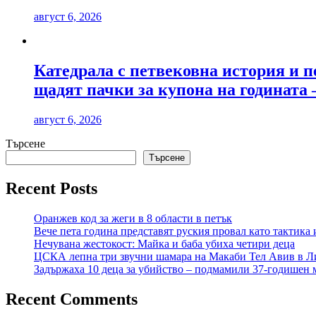
август 6, 2026
Катедрала с петвековна история и п
щадят пачки за купона на годината 
август 6, 2026
Търсене
Търсене
Recent Posts
Оранжев код за жеги в 8 области в петък
Вече пета година представят руския провал като тактика 
Нечувана жестокост: Майка и баба убиха четири деца
ЦСКА лепна три звучни шамара на Макаби Тел Авив в Л
Задържаха 10 деца за убийство – подмамили 37-годишен м
Recent Comments