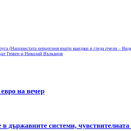
руга (Напористата херцогиня върти манджи и гледа пчели – Вид
Фуат Гювен и Николай Вълканов
 евро на вечер
те в държавните системи, чувствителна