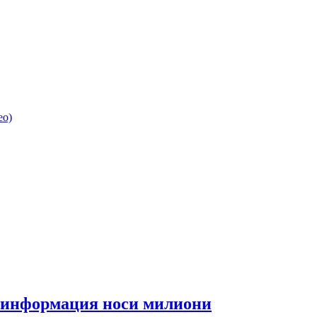
ео)
та информация носи милиони