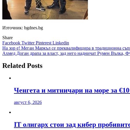
Източник: bgdnes.bg
Share
Facebook
Twitter
Pinterest
Linkedin
Навигация
На зор е! Меган Маркъл се преквалифицира в традиционна съп
Ахмед Доган драпа за власт, зад него надничат Румен Вълка, 
Related Posts
Ченгета и митничари на море за €10
август 6, 2026
IT олигарх стои зад кибер пробиви