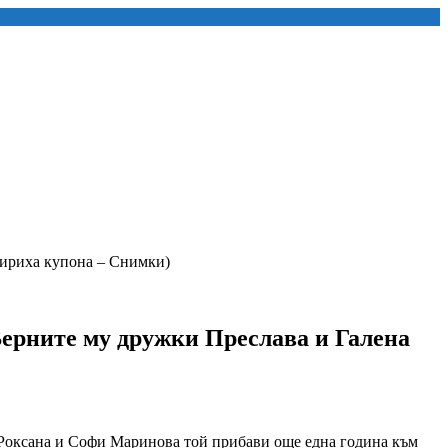
вириха купона – Снимки)
Верните му дружки Преслава и Галена
, Роксана и Софи Маринова той прибави още една година към