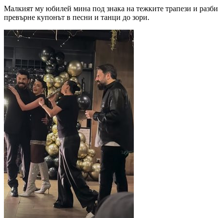
Малкият му юбилей мина под знака на тежките трапези и разбир
превърне купонът в песни и танци до зори.