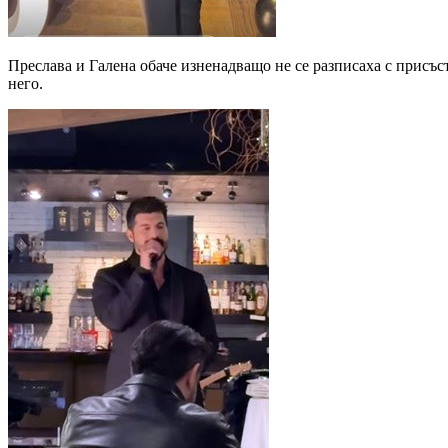
Преслава и Галена обаче изненадващо не се разписаха с присъст
него.