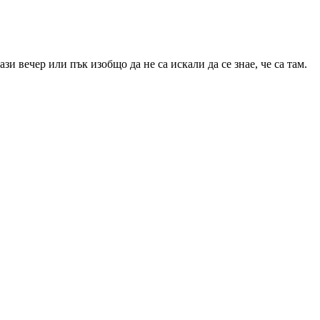
и вечер или пък изобщо да не са искали да се знае, че са там.