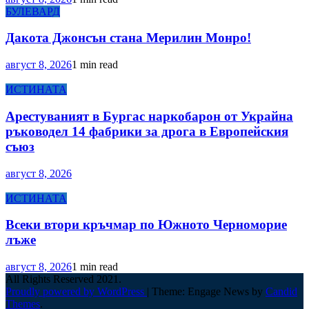
БУЛЕВАРД
Дакота Джонсън стана Мерилин Монро!
август 8, 2026
1 min read
ИСТИНАТА
Арестуваният в Бургас наркобарон от Украйна
ръководел 14 фабрики за дрога в Европейския
съюз
август 8, 2026
ИСТИНАТА
Всеки втори кръчмар по Южното Черноморие
лъже
август 8, 2026
1 min read
All Rights Reserved 2021.
Proudly powered by WordPress
|
Theme: Engage News by
Candid
Themes
.