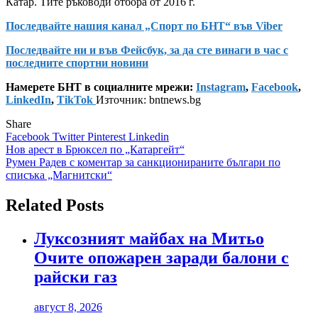
Катар. Тите ръководи отбора от 2016 г.
Последвайте нашия канал „Спорт по БНТ“ във Viber
Последвайте ни и във Фейсбук, за да сте винаги в час с
последните спортни новини
Намерете БНТ в социалните мрежи:
Instagram
,
Facebook
,
LinkedIn
,
TikTok
Източник: bntnews.bg
Share
Facebook
Twitter
Pinterest
Linkedin
Навигация
Нов арест в Брюксел по „Катаргейт“
Румен Радев с коментар за санкционираните българи по
списъка „Магнитски“
Related Posts
Луксозният майбах на Митьо
Очите опожарен заради балони с
райски газ
август 8, 2026