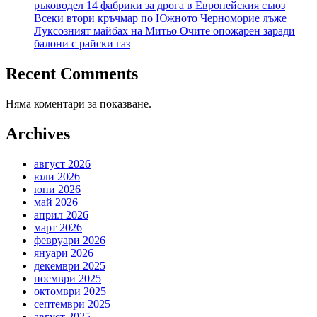
ръководел 14 фабрики за дрога в Европейския съюз
Всеки втори кръчмар по Южното Черноморие лъже
Луксозният майбах на Митьо Очите опожарен заради
балони с райски газ
Recent Comments
Няма коментари за показване.
Archives
август 2026
юли 2026
юни 2026
май 2026
април 2026
март 2026
февруари 2026
януари 2026
декември 2025
ноември 2025
октомври 2025
септември 2025
август 2025