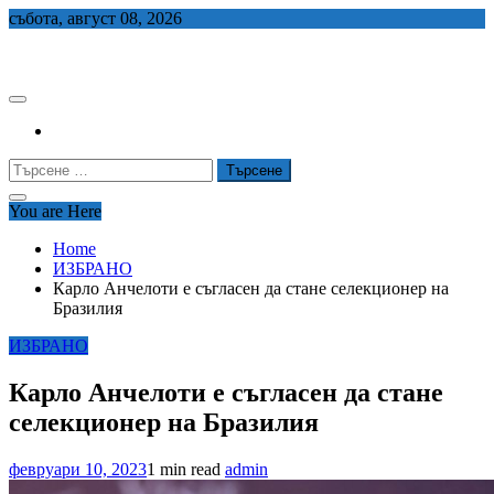
Skip
събота, август 08, 2026
to
СЕДЕМ БГ
content
Търсене
за:
You are Here
Home
ИЗБРАНО
Карло Анчелоти е съгласен да стане селекционер на
Бразилия
ИЗБРАНО
Карло Анчелоти е съгласен да стане
селекционер на Бразилия
февруари 10, 2023
1 min read
admin