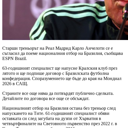
Старши треньорът на Реал Мадрид Карло Анчелоти се е
съгласил да поеме националния отбор на Бразилия, съобщава
ESPN Brazil.
63-годишният специалист ще напусне Кралския клуб през
лятото и ще подпише договор с Бразилската футболна
конфедерация. Споразумението ще бъде до края на Мондиал
2026 в САЩ.
Страните все още няма да потвърдят публично сделката.
Детайлите по договора все още се обсъждат.
Националният отбор на Бразилия остана без треньор след
напускането на Тите. 61-годишният специалист обяви
оставката си след загубата на дузпи от Хърватия в
четвъртфиналите на Световното първенство през 2022 г. в