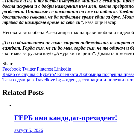
„Понеже и аз, и тя доста пътуваме, минаха 2 седмици, пред
доста искрена и с добри намерения към мен, което предразпол
разделени. Опитваме ce постоянно да сме си наблизо. Заедн
достатъчно гъвкави, че да отделяме време един за друг. Моя
трябва да намираме време за себе си“,
каза още Hacap.
Неговата възлюбена Александра пък направи любовно видеооб
„Ти си вдъхновител не само защото побеждаваш, а защото пок
виждат. Горда съм, че си до мен, горда съм, че те обичам и
състезава за руския клуб „Амурски тигрици“. Двамата в момент
Share
Facebook
Twitter
Pinterest
Linkedin
Навигация
Какво се случва с Бубето? Ергенката Любомира посрещна праз
Тази седмица в Travellove.bg – идеи, дестинации и полезни път
Related Posts
ГЕРБ има кандидат-президент!
август 5, 2026