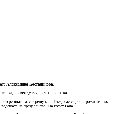
ката
Александра Костадинова
.
невска, но между тях настъпи разлъка.
 на отсрещната маса срещу мен. Гледахме се доста романтично,
 водещата на предаването „На кафе“ Гала.