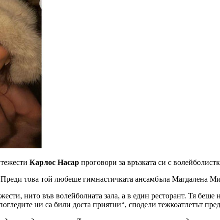
 тежести
Карлос Насар
проговори за връзката си с волейболист
а. Преди това той любеше гимнастичката ансамбъла Магдалена Ми
ежести, нито във волейболната зала, а в един ресторант. Тя беше
погледите ни са били доста приятни“, сподели тежкоатлетът пред