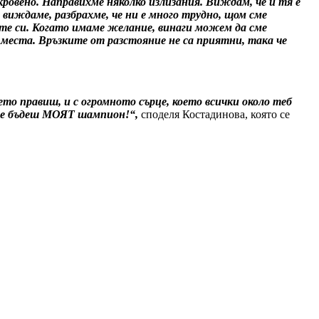
кровено. Направихме няколко излизания. Виждам, че и тя е
е виждаме, разбрахме, че ни е много трудно, щом сме
ите си. Когато имаме желание, винаги можем да сме
и места. Връзките от разстояние не са приятни, така че
ето правиш, и с огромното сърце, което всички около теб
и ще бъдеш МОЯТ шампион!“,
споделя Костадинова, която се