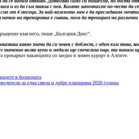
и да се видим отново. Дотогава само си пишехме, но доста от
ага и аз да съм такъв с нея. Когато започнахме по-често да с
о сме от 4 месеца. За най-важното мен e да преследваме мечт
т начин на тренировка e гъвкав, мога да тренирам на различн
ръщение към него, пише „България Днес“.
азваш какво значи да си човек с доблест, с обич към това, ко
 без значение колко купи и медали ще спечелиш още, ти винаг
а прекарват ваканцията си заедно в зимен курорт в Алпите.
ниците в болнциата
еводители за една смела и добре планирана 2026 година