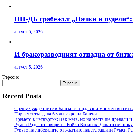
ПП-ДБ грабежът „Пачки и пудели“
август 5, 2026
И бракоразводният отпадна от битка
август 5, 2026
Търсене
Търсене
Recent Posts
Срещу чужденците в Банско са подавани множество сигна
Парламентът дава 6 млн. евро на Баневи
Времето в четвъртък: Пак жега, но на места ще превали и
Румен Радев отговори на Бойко Борисов: Докато ни атаку
Гуруто на либералите от жълтите павета защити Румен Ра