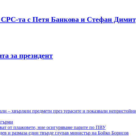
: СРС-та с Петя Банкова и Стефан Дим
та за президент
ли – хвърляли предмети през терасите и показвали непристойн
 гърми
ват от плажовете, ние осигуряваме парите по ПВУ
дев и размаза един твърде глупав министър на Бойко Борисов