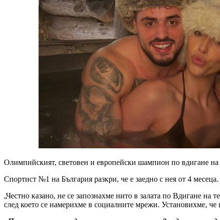
Oлимпийският, световен и европейски шампион по вдигане на
Спортист №1 на България разкри, че е заедно с нея от 4 месец
„Честно казано, не ce запознахме нито в залата по Вдигане на т
след което се намерихме в социалните мрежи. Установихме, че 