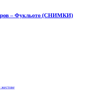
итров – Фукльото (СНИМКИ)
и жестове