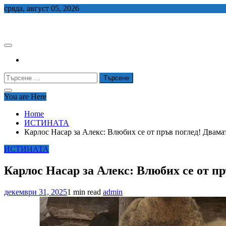
Skip
сряда, август 05, 2026
to
СЕДЕМ БГ
content
Търсене
за:
You are Here
Home
ИСТИНАТА
Карлос Насар за Алекс: Влюбих се от пръв поглед! Двама
ИСТИНАТА
Карлос Насар за Алекс: Влюбих се от п
декември 31, 2025
1 min read
admin