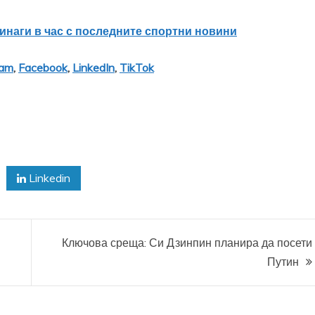
винаги в час с последните спортни новини
ram
,
Facebook
,
LinkedIn
,
TikTok
Linkedin
Ключова среща: Си Дзинпин планира да посети
Путин