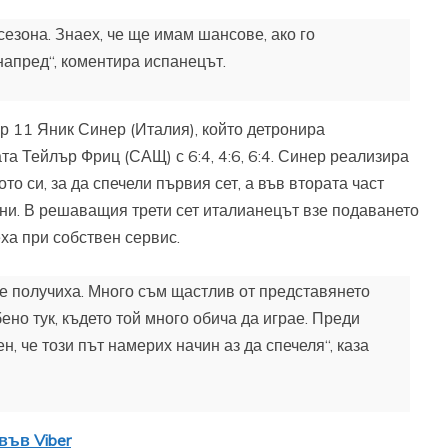
сезона. Знаех, че ще имам шансове, ако го
апред“, коментира испанецът.
р 11 Яник Синер (Италия), който детронира
 Тейлър Фриц (САЩ) с 6:4, 4:6, 6:4. Синер реализира
то си, за да спечели първия сет, а във втората част
ни. В решаващия трети сет италианецът взе подаването
еха при собствен сервис.
се получиха. Много съм щастлив от представянето
ено тук, където той много обича да играе. Преди
н, че този път намерих начин аз да спечеля“, каза
във Viber