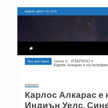
Skip
неделя, август 09, 2026
to
content
Home
ИЗБРАНО
You are Here
Карлос Алкарас е на полуфин
ИЗБРАНО
Карлос Алкарас е
Индиън Уелс, Син