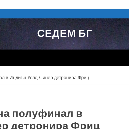
СЕДЕМ БГ
ал в Индиън Уелс, Синер детронира Фриц
 на полуфинал в
ер детронира Фриц