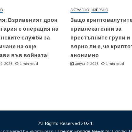
НО
АКТУАЛНО
ИЗБРАНО
ия: Взривеният дрон
Защо криптовалутите
гария е операция на
привлекателни за
инските служби за
престъпните групи и
ичане на още
вярно ли е, че крипто
ави във войната!
анонимно
 9, 2026
1 min read
август 9, 2026
1 min read
All Rights Reserved 2021.
ly powered by WordPress
|
Theme: Engage News by
Candid 