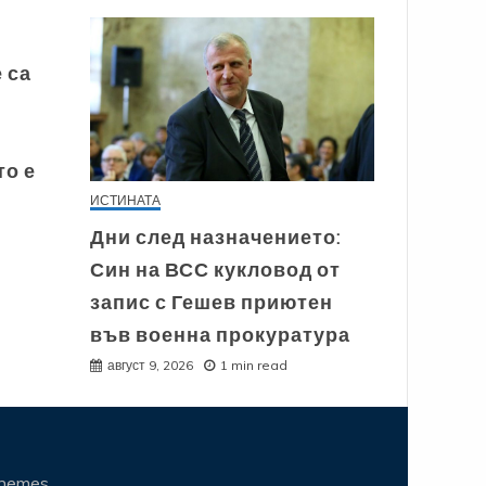
 са
то е
ИСТИНАТА
Дни след назначението:
Син на ВСС кукловод от
запис с Гешев приютен
във военна прокуратура
август 9, 2026
1 min read
Themes
.