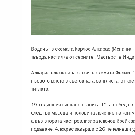
Водачът в схемата Карлос Алкарас (Испания) 
твърда настилка от сериите „Мастърс“ в Инди
Алкарас елиминира осмия в схемата Феликс Ож
първото място в световната ранглиста, от ко
титлата.
19-годишният испанец записа 12-а победа в 
след три месеца и половина лечение на контуз
а във втората част реализира ключов брейк за
подаване. Алкарас завърши с 26 печеливши у