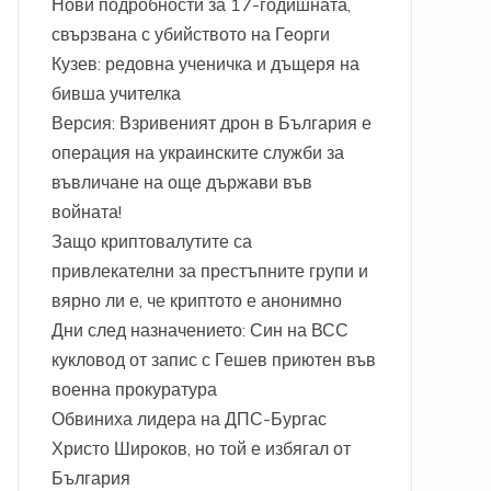
Нови подробности за 17-годишната,
свързвана с убийството на Георги
Кузев: редовна ученичка и дъщеря на
бивша учителка
Версия: Взривеният дрон в България е
операция на украинските служби за
въвличане на още държави във
войната!
Защо криптовалутите са
привлекателни за престъпните групи и
вярно ли е, че криптото е анонимно
Дни след назначението: Син на ВСС
кукловод от запис с Гешев приютен във
военна прокуратура
Обвиниха лидера на ДПС-Бургас
Христо Широков, но той е избягал от
България