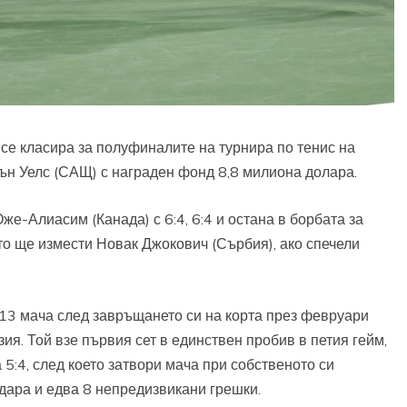
се класира за полуфиналите на турнира по тенис на
ън Уелс (САЩ) с награден фонд 8,8 милиона долара.
е-Алиасим (Канада) с 6:4, 6:4 и остана в борбата за
ето ще измести Новак Джокович (Сърбия), ако спечели
13 мача след завръщането си на корта през февруари
ия. Той взе първия сет в единствен пробив в петия гейм,
 5:4, след което затвори мача при собственото си
дара и едва 8 непредизвикани грешки.