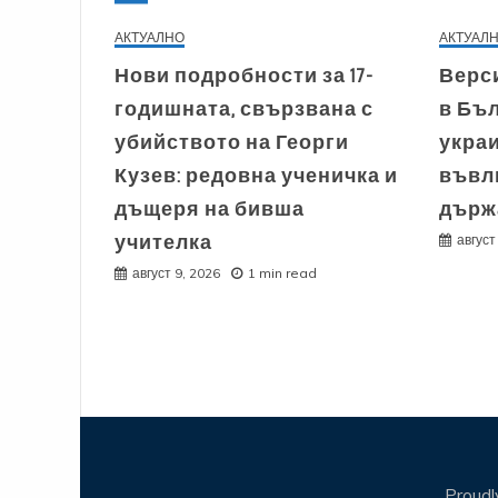
АКТУАЛНО
АКТУАЛ
Нови подробности за 17-
Верс
годишната, свързвана с
в Бъл
убийството на Георги
укра
Кузев: редовна ученичка и
въвл
дъщеря на бивша
държ
учителка
август
август 9, 2026
1 min read
Proud