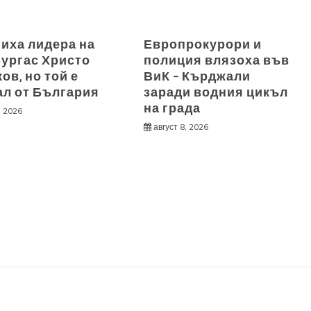
иха лидера на
Европрокурори и
ургас Христо
полиция влязоха във
ов, но той е
ВиК – Кърджали
ал от България
заради водния цикъл
на града
, 2026
август 8, 2026