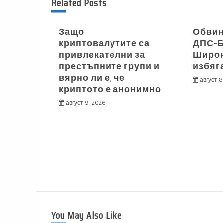
Related Posts
Защо
Обвин
криптовалутите са
ДПС-Б
привлекателни за
Широк
престъпните групи и
избяг
вярно ли е, че
август 8
криптото е анонимно
август 9, 2026
You May Also Like