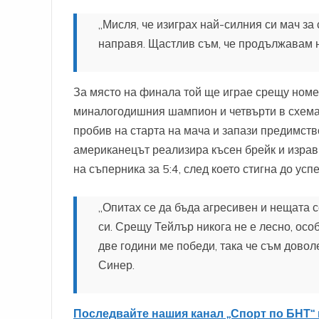
„Мисля, че изиграх най-силния си мач за 
направя. Щастлив съм, че продължавам н
За място на финала той ще играе срещу номе
миналогодишния шампион и четвърти в схемата
пробив на старта на мача и запази предимство
американецът реализира късен брейк и израв
на съперника за 5:4, след което стигна до усп
„Опитах се да бъда агресивен и нещата 
си. Срещу Тейлър никога не е лесно, особ
две години ме победи, така че съм доволе
Синер.
Последвайте нашия канал „Спорт по БНТ“ 