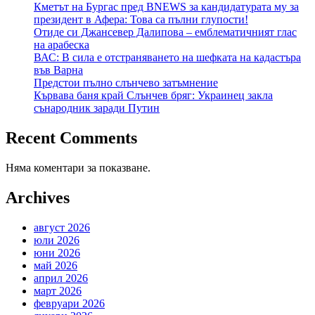
Кметът на Бургас пред BNEWS за кандидатурата му за
президент в Афера: Това са пълни глупости!
Отиде си Джансевер Далипова – емблематичният глас
на арабеска
ВАС: В сила е отстраняването на шефката на кадастъра
във Варна
Предстои пълно слънчево затъмнение
Кървава баня край Слънчев бряг: Украинец закла
сънародник заради Путин
Recent Comments
Няма коментари за показване.
Archives
август 2026
юли 2026
юни 2026
май 2026
април 2026
март 2026
февруари 2026