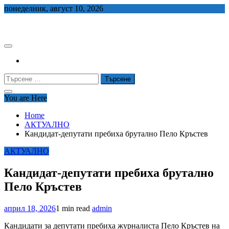
Skip
понеделник, август 10, 2026
to
СЕДЕМ БГ
content
Търсене
за:
You are Here
Home
АКТУАЛНО
Кандидат-депутати пребиха брутално Пело Кръстев
АКТУАЛНО
Кандидат-депутати пребиха брутално
Пело Кръстев
април 18, 2026
1 min read
admin
Кандидати за депутати пребиха журналиста Пело Кръстев на