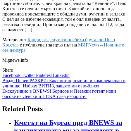
партийно събитие. След края на срещата на “Величие”, Пело
Кръстев се появил мъртво пиян. Залитайки, започнал да
провокира присъстващите с обидни думи, ругатни и заплахи.
С цел да се избегне ескалация, той е бил изведен от залата,
разказват оевидци. Присътващи подали сигнал на 112, за да
се намесят […]
Материалът
Кандидат-депутати пребиха брутално Пело
Кръстев
е публикуван за пръв път на
МИГNews – Новините
без цензура
.
Mignews.info
Share
Facebook
Twitter
Pinterest
Linkedin
Навигация
Владо Пенев РАЗКРИ: Бях смотан, пъпчив и комплексиран в
училище! Избрах ВИТИЗ, защото ми е по-близо
Ексклузивно в BNEWS! Борисов и Пеевски готвят нови
босове на Левски и ЦСКА след изборите!
Related Posts
Кметът на Бургас пред BNEWS за
кандидатурата му за президент в