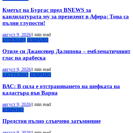
Кметът на Бургас пред BNEWS за
кандидатурата му за президент в Афера: Това са
пълни глупости!
август 9, 2026
1 min read
БУЛЕВАРД
ИЗБРАНО
Отиде си Джансевер Далипова – емблематичният
глас на арабеска
август 9, 2026
1 min read
АКТУАЛНО
ИЗБРАНО
ВАС: В сила е отстраняването на шефката на
кадастъра във Варна
август 9, 2026
1 min read
ИЗБРАНО
Предстои пълно слънчево затъмнение
август 9, 2026
1 min read